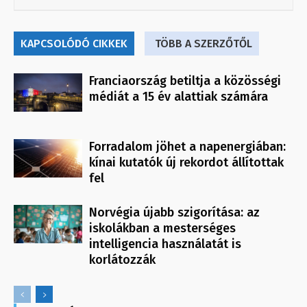
KAPCSOLÓDÓ CIKKEK
TÖBB A SZERZŐTŐL
Franciaország betiltja a közösségi
médiát a 15 év alattiak számára
Forradalom jöhet a napenergiában:
kínai kutatók új rekordot állítottak
fel
Norvégia újabb szigorítása: az
iskolákban a mesterséges
intelligencia használatát is
korlátozzák