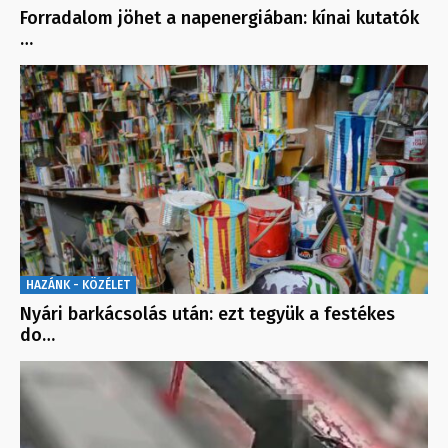
Forradalom jöhet a napenergiában: kínai kutatók
…
HAZÁNK - KÖZÉLET
Nyári barkácsolás után: ezt tegyük a festékes
do…