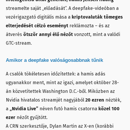
streamelte saját „előadását”. A deepfake-videóban a
vezérigazgató digitális mása a
kriptovaluták tömeges
elterjedését célzó eseményt
reklámozta – és az
átverés
ötször annyi élő nézőt
vonzott, mint a valódi
GTC-stream.
Amikor a deepfake valóságosabbnak tűnik
A csalók tökéletesen időzítettek: a hamis adás
ugyanakkor ment, mint az igazi, amelyet október 28-
án közvetítettek Washington D.C.-ből. Miközben az
Nvidia hivatalos streamjét nagyjából
20 ezren
nézték,
a
„Nvidia Live”
néven futó hamis csatorna
közel 100
ezer
nézőt gyűjtött.
A CRN szerkesztője, Dylan Martin az X-en (korábbi