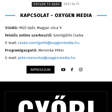
2021.04.17.
OXYGEN TV ADÁS
KAPCSOLAT - OXYGEN MEDIA
Stúdió:
9023 Győr, Magyar utca 9.
Felelős online szerkesztő:
Szentgáthi Csaba
E-mail:
csaba.szentgathi@oxygenmedia.hu
Programigazgató:
Meronka Péter
E-mail:
peter.meronka@oxygenmedia.hu
IMPRESSZUM