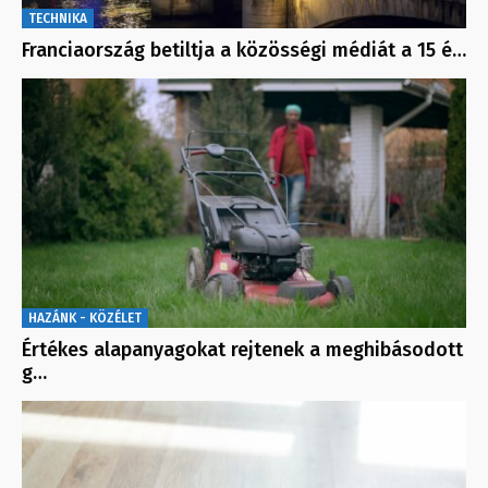
TECHNIKA
Franciaország betiltja a közösségi médiát a 15 é…
HAZÁNK - KÖZÉLET
Értékes alapanyagokat rejtenek a meghibásodott
g…