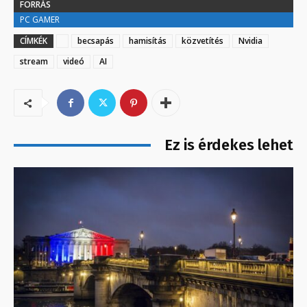
FORRÁS
PC GAMER
CÍMKÉK
becsapás
hamisítás
közvetítés
Nvidia
stream
videó
AI
Ez is érdekes lehet