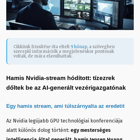
Cikkünk frissítése óta eltelt
9 hónap
, a szövegben
szereplő információk a megjelenéskor pontosak
voltak, de mára elavulhattak.
Hamis Nvidia-stream hódított: tízezrek
dőltek be az AI-generált vezérigazgatónak
Egy hamis stream, ami túlszárnyalta az eredetit
Az Nvidia legújabb GPU technológiai konferenciája
alatt különös dolog történt:
egy mesterséges
intelligencia által generált, hamis Jensen Huang