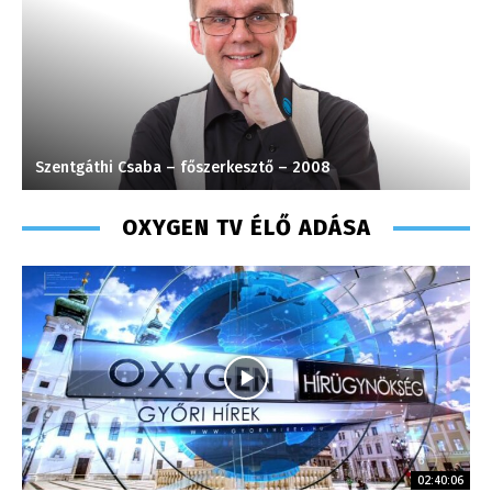
Szentgáthi Csaba – főszerkesztő – 2008
H
OXYGEN TV ÉLŐ ADÁSA
02:40:06