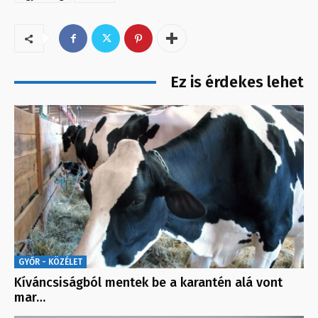
Ez is érdekes lehet
GYŐR - KÖZÉLET
Kíváncsiságból mentek be a karantén alá vont
mar…