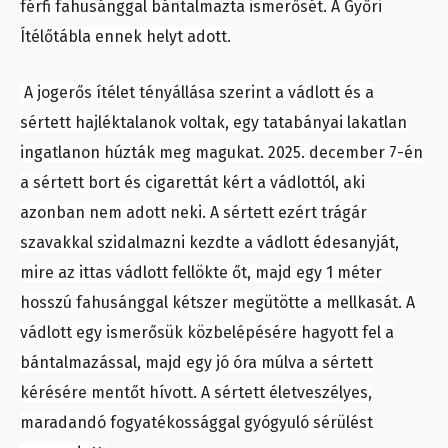
férfi fahusánggal bántalmazta ismerősét. A Győri
Ítélőtábla ennek helyt adott.
A jogerős ítélet tényállása szerint a vádlott és a
sértett hajléktalanok voltak, egy tatabányai lakatlan
ingatlanon húzták meg magukat. 2025. december 7-én
a sértett bort és cigarettát kért a vádlottól, aki
azonban nem adott neki. A sértett ezért trágár
szavakkal szidalmazni kezdte a vádlott édesanyját,
mire az ittas vádlott fellökte őt, majd egy 1 méter
hosszú fahusánggal kétszer megütötte a mellkasát. A
vádlott egy ismerősük közbelépésére hagyott fel a
bántalmazással, majd egy jó óra múlva a sértett
kérésére mentőt hívott. A sértett életveszélyes,
maradandó fogyatékossággal gyógyuló sérülést