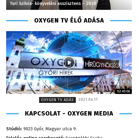
Turi Szilvia- könyvelési asszisztens – 2020
T
OXYGEN TV ÉLŐ ADÁSA
02:40:06
2021.04.17.
OXYGEN TV ADÁS
KAPCSOLAT - OXYGEN MEDIA
Stúdió:
9023 Győr, Magyar utca 9.