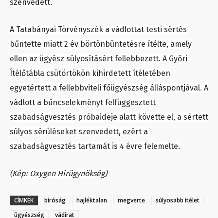
szenvedett.
A Tatabányai Törvényszék a vádlottat testi sértés
bűntette miatt 2 év börtönbüntetésre ítélte, amely
ellen az ügyész súlyosításért fellebbezett. A Győri
Ítélőtábla csütörtökön kihirdetett ítéletében
egyetértett a fellebbviteli főügyészség álláspontjával. A
vádlott a bűncselekményt felfüggesztett
szabadságvesztés próbaideje alatt követte el, a sértett
súlyos sérüléseket szenvedett, ezért a
szabadságvesztés tartamát is 4 évre felemelte.
(Kép: Oxygen Hírügynökség)
CÍMKÉK
bíróság
hajléktalan
megverte
súlyosabb ítélet
ügyészség
vádirat