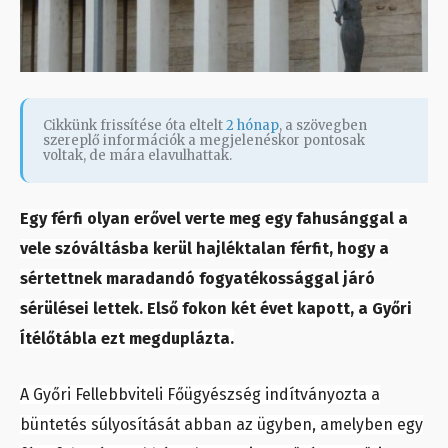
Cikkünk frissítése óta eltelt
2 hónap
, a szövegben
szereplő információk a megjelenéskor pontosak
voltak, de mára elavulhattak.
Egy férfi olyan erővel verte meg egy fahusánggal a
vele szóváltásba kerül hajléktalan férfit, hogy a
sértettnek maradandó fogyatékossággal járó
sérülései lettek. Első fokon két évet kapott, a Győri
Ítélőtábla ezt megduplázta.
A Győri Fellebbviteli Főügyészség indítványozta a
büntetés súlyosítását abban az ügyben, amelyben egy