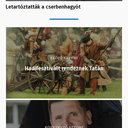
Letartóztatták a cserbenhagyót
ELŐZŐ SZTORI
Hadifesztivált rendeznek Tatán
KÖVETKEZŐ SZTORI