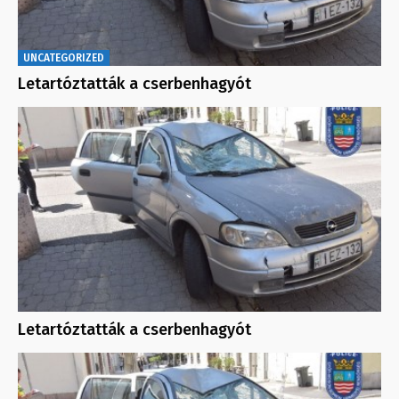
UNCATEGORIZED
Letartóztatták a cserbenhagyót
Letartóztatták a cserbenhagyót