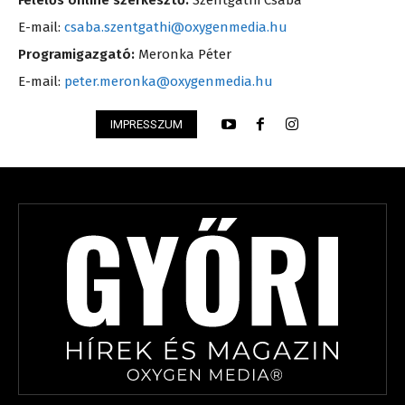
Felelős online szerkesztő:
Szentgáthi Csaba
E-mail:
csaba.szentgathi@oxygenmedia.hu
Programigazgató:
Meronka Péter
E-mail:
peter.meronka@oxygenmedia.hu
IMPRESSZUM