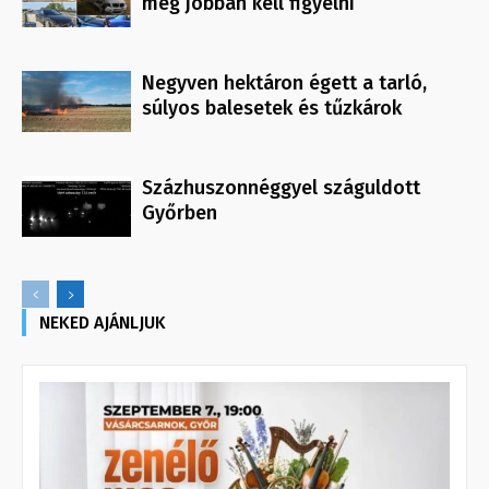
még jobban kell figyelni
Negyven hektáron égett a tarló,
súlyos balesetek és tűzkárok
Százhuszonnéggyel száguldott
Győrben
NEKED AJÁNLJUK