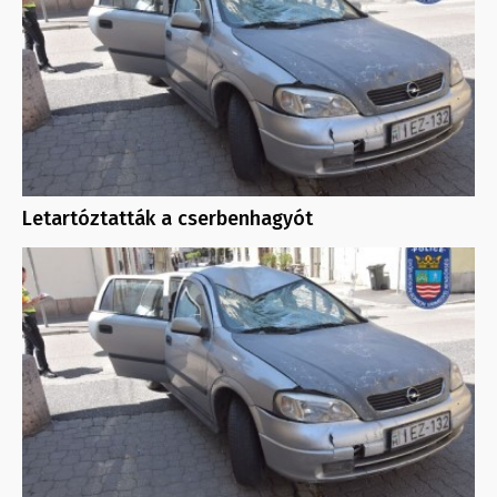
Letartóztatták a cserbenhagyót