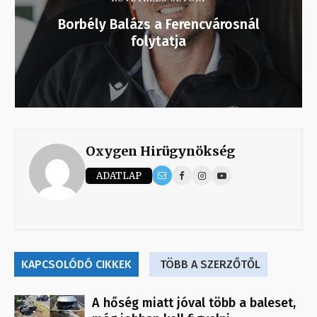
Borbély Balázs a Ferencvárosnál
folytatja
Oxygen Hirügynökség
ADATLAP
KAPCSOLÓDÓ CIKKEK
TÖBB A SZERZŐTŐL
A hőség miatt jóval több a baleset,