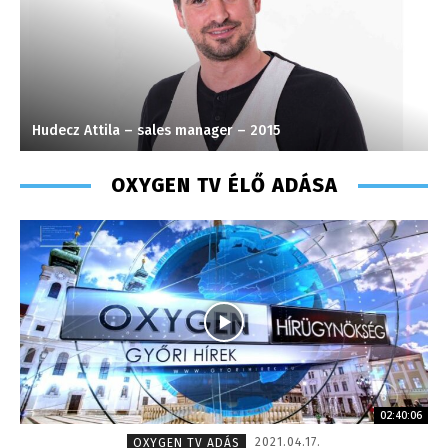
Hudecz Attila – sales manager – 2015
J
OXYGEN TV ÉLŐ ADÁSA
02:40:06
2021.04.17.
OXYGEN TV ADÁS