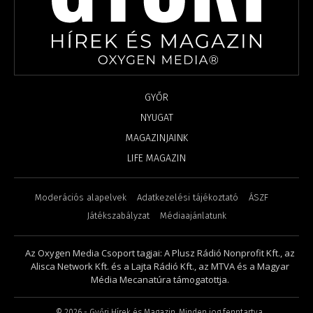
GYŐR
NYUGAT
MAGAZINJAINK
LIFE MAGAZIN
Moderációs alapelvek
Adatkezelési tájékoztató
ÁSZF
Játékszabályzat
Médiaajánlatunk
Az Oxygen Media Csoport tagjai: A Plusz Rádió Nonprofit Kft., az
Alisca Network Kft. és a Lajta Rádió Kft., az MTVA és a Magyar
Média Mecanatúra támogatottja.
©
2026
- Győri Hírek és Magazin. Minden jog fenntartva.