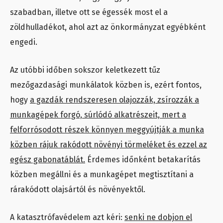
szabadban, illetve ott se égessék most el a
zöldhulladékot, ahol azt az önkormányzat egyébként
engedi.
Az utóbbi időben sokszor keletkezett tűz
mezőgazdasági munkálatok közben is, ezért fontos,
hogy
a gazdák rendszeresen olajozzák, zsírozzák a
munkagépek forgó, súrlódó alkatrészeit, mert a
felforrósodott részek könnyen meggyújtják a munka
közben rájuk rakódott növényi törmeléket és ezzel az
egész gabonatáblát.
Érdemes időnként betakarítás
közben megállni és a munkagépet megtisztítani a
rárakódott olajsártól és növényektől.
A katasztrófavédelem azt kéri:
senki ne dobjon el