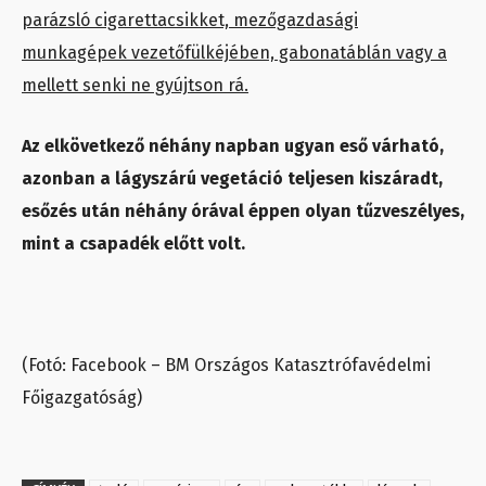
parázsló cigarettacsikket, mezőgazdasági
munkagépek vezetőfülkéjében, gabonatáblán vagy a
mellett senki ne gyújtson rá.
Az elkövetkező néhány napban ugyan eső várható,
azonban a lágyszárú vegetáció teljesen kiszáradt,
esőzés után néhány órával éppen olyan tűzveszélyes,
mint a csapadék előtt volt.
(Fotó: Facebook – BM Országos Katasztrófavédelmi
Főigazgatóság)