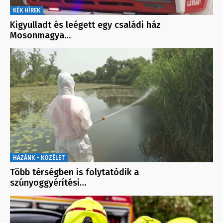
KÉK HÍREK
Kigyulladt és leégett egy családi ház
Mosonmagya…
HAZÁNK - KÖZÉLET
Több térségben is folytatódik a
szúnyoggyérítési…