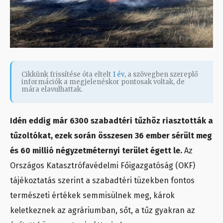
Cikkünk frissítése óta eltelt
1 év
, a szövegben szereplő
információk a megjelenéskor pontosak voltak, de
mára elavulhattak.
Idén eddig már 6300 szabadtéri tűzhöz riasztották a
tűzoltókat, ezek során összesen 36 ember sérült meg
és 60 millió négyzetméternyi terület égett le.
Az
Országos Katasztrófavédelmi Főigazgatóság (OKF)
tájékoztatás szerint a szabadtéri tüzekben fontos
természeti értékek semmisülnek meg, károk
keletkeznek az agráriumban, sőt, a tűz gyakran az