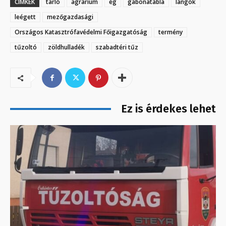
CÍMKÉK
tarló
agrárium
ég
gabonatábla
lángok
leégett
mezőgazdasági
Országos Katasztrófavédelmi Főigazgatóság
termény
tűzoltó
zöldhulladék
szabadtéri tűz
Ez is érdekes lehet