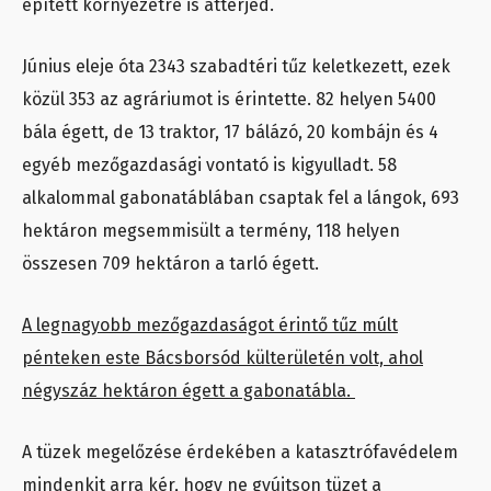
épített környezetre is átterjed.
Június eleje óta 2343 szabadtéri tűz keletkezett, ezek
közül 353 az agráriumot is érintette. 82 helyen 5400
bála égett, de 13 traktor, 17 bálázó, 20 kombájn és 4
egyéb mezőgazdasági vontató is kigyulladt. 58
alkalommal gabonatáblában csaptak fel a lángok, 693
hektáron megsemmisült a termény, 118 helyen
összesen 709 hektáron a tarló égett.
A legnagyobb mezőgazdaságot érintő tűz múlt
pénteken este Bácsborsód külterületén volt, ahol
négyszáz hektáron égett a gabonatábla.
A tüzek megelőzése érdekében a katasztrófavédelem
mindenkit arra kér, hogy ne gyújtson tüzet a