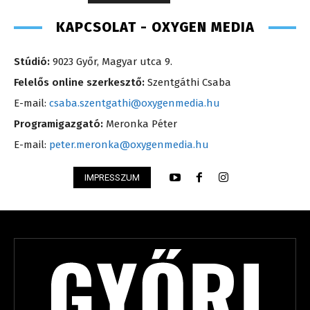
KAPCSOLAT - OXYGEN MEDIA
Stúdió:
9023 Győr, Magyar utca 9.
Felelős online szerkesztő:
Szentgáthi Csaba
E-mail:
csaba.szentgathi@oxygenmedia.hu
Programigazgató:
Meronka Péter
E-mail:
peter.meronka@oxygenmedia.hu
IMPRESSZUM