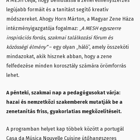
A MESH célja, hogy bemutassa a zenei élményszerzés
legújabb formáit és a tanítást segítő kreatív
módszereket. Ahogy Horn Márton, a Magyar Zene Háza
intézményigazgatója fogalmaz: „
A MESH egyszerre
inspirációs forrás, szakmai találkozási fórum és
közösségi élmény”
– egy olyan „háló”, amely összeköti
mindazokat, akik hisznek abban, hogy a zene
felfedezése minden korosztály számára örömforrás
lehet.
A pénteki, szakmai nap a pedagógusokat várja:
hazai és nemzetközi szakemberek mutatják be a
zenetanítás friss, gyakorlatias megközelítéseit.
A programban helyet kap többek között a portugál
Casa da Música Nouvelle Cuisine ütőhangszeres