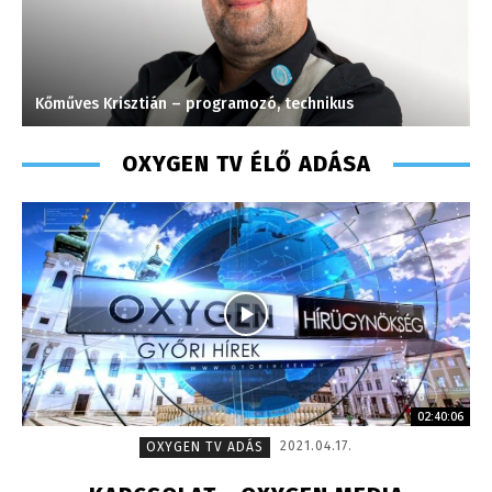
Kőműves Krisztián – programozó, technikus
K
OXYGEN TV ÉLŐ ADÁSA
02:40:06
2021.04.17.
OXYGEN TV ADÁS