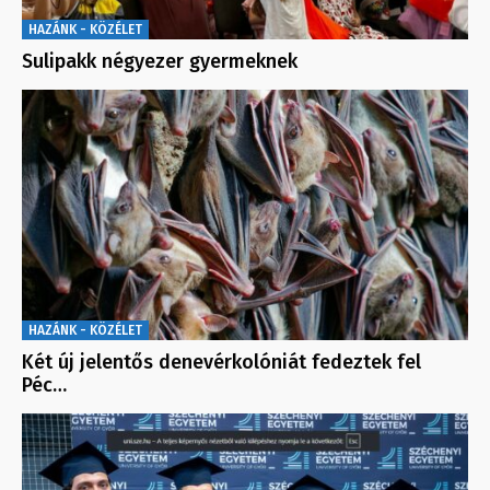
HAZÁNK - KÖZÉLET
Sulipakk négyezer gyermeknek
HAZÁNK - KÖZÉLET
Két új jelentős denevérkolóniát fedeztek fel
Péc…