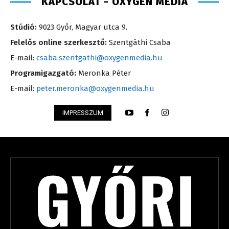
KAPCSOLAT - OXYGEN MEDIA
Stúdió:
9023 Győr, Magyar utca 9.
Felelős online szerkesztő:
Szentgáthi Csaba
E-mail:
csaba.szentgathi@oxygenmedia.hu
Programigazgató:
Meronka Péter
E-mail:
peter.meronka@oxygenmedia.hu
IMPRESSZUM