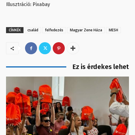
Illusztráció: Pixabay
CÍMKÉK
család
felfedezés
Magyar Zene Háza
MESH
Ez is érdekes lehet