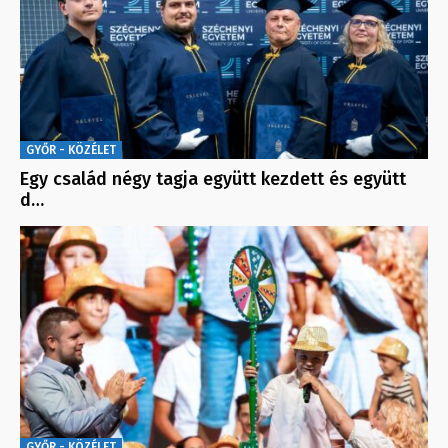
GYŐR - KÖZÉLET
Egy család négy tagja együtt kezdett és együtt
d…
GYŐR - KÖZÉLET