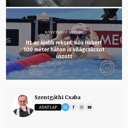
KÖVETKEZŐ SZTORI
Itt az újabb rekord: Kós Hubert
100 méter háton is világcsúcsot
úszott
Szentgáthi Csaba
ADATLAP