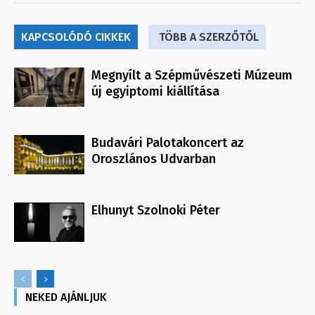
KAPCSOLÓDÓ CIKKEK
TÖBB A SZERZŐTŐL
Megnyílt a Szépművészeti Múzeum
új egyiptomi kiállítása
Budavári Palotakoncert az
Oroszlános Udvarban
Elhunyt Szolnoki Péter
NEKED AJÁNLJUK