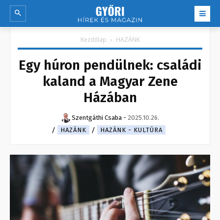
Kezdőlap
HAZÁNK
Egy húron pendülnek: családi
kaland a Magyar Zene
Házában
Szentgáthi Csaba
-
2025.10.26.
HAZÁNK
HAZÁNK - KULTÚRA