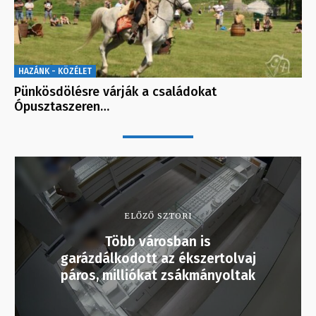
HAZÁNK - KÖZÉLET
Pünkösdölésre várják a családokat
Ópusztaszeren…
ELŐZŐ SZTORI
Több városban is
garázdálkodott az ékszertolvaj
páros, milliókat zsákmányoltak