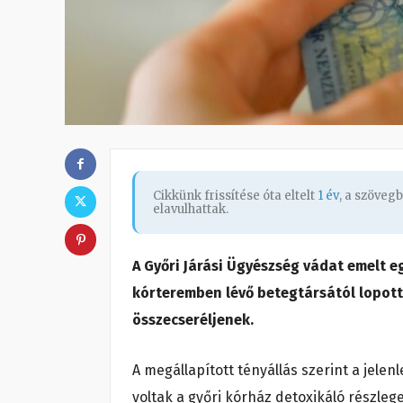
Cikkünk frissítése óta eltelt
1 év
, a szöveg
elavulhattak.
A Győri Járási Ügyészség vádat emelt eg
kórteremben lévő betegtársától lopott 
összecseréljenek.
A megállapított tényállás szerint a jelen
voltak a győri kórház detoxikáló részleg