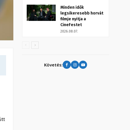
Minden idők
legsikeresebb horvát
filmje nyitja a
CineFestet
2026.08.07.
Követés:
ütt