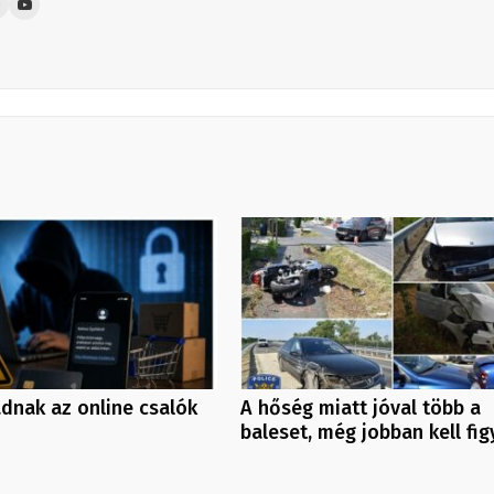
dnak az online csalók
A hőség miatt jóval több a
baleset, még jobban kell fig