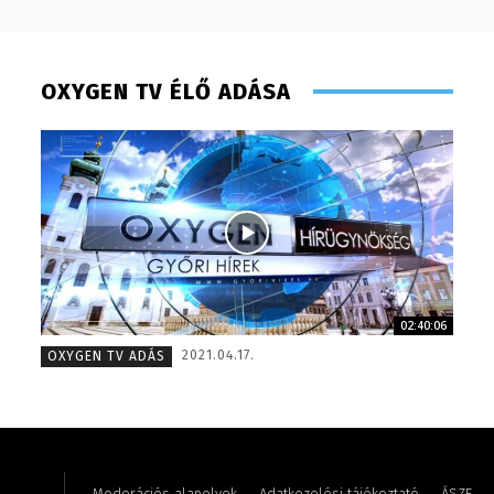
OXYGEN TV ÉLŐ ADÁSA
02:40:06
Szél Móni – szerkesztő-riporter
Kis Gáb
2021.04.17.
OXYGEN TV ADÁS
Moderációs alapelvek
Adatkezelési tájékoztató
ÁSZF