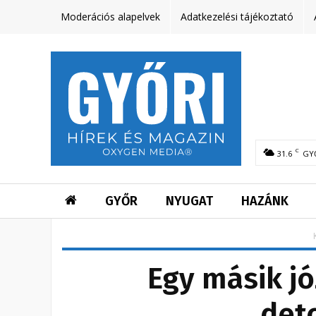
Moderációs alapelvek
Adatkezelési tájékoztató
C
31.6
GY
GYŐR
NYUGAT
HAZÁNK
Egy másik jó
det