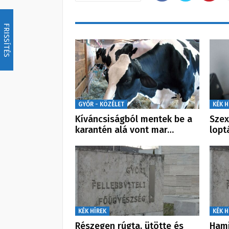
FRISSÍTÉS
GYŐR - KÖZÉLET
KÉK H
Kíváncsiságból mentek be a
Szex
karantén alá vont mar…
lopt
KÉK HÍREK
KÉK H
Részegen rúgta, ütötte és
Hami