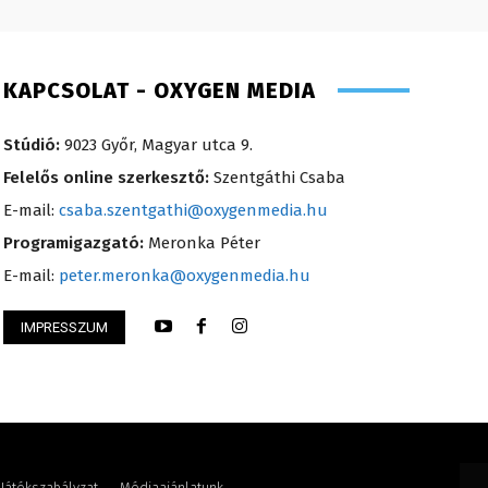
KAPCSOLAT - OXYGEN MEDIA
Stúdió:
9023 Győr, Magyar utca 9.
Felelős online szerkesztő:
Szentgáthi Csaba
E-mail:
csaba.szentgathi@oxygenmedia.hu
Programigazgató:
Meronka Péter
E-mail:
peter.meronka@oxygenmedia.hu
IMPRESSZUM
or – főműsorvezető, riporter – 2012
Szentgáthi Csaba –
Játékszabályzat
Médiaajánlatunk