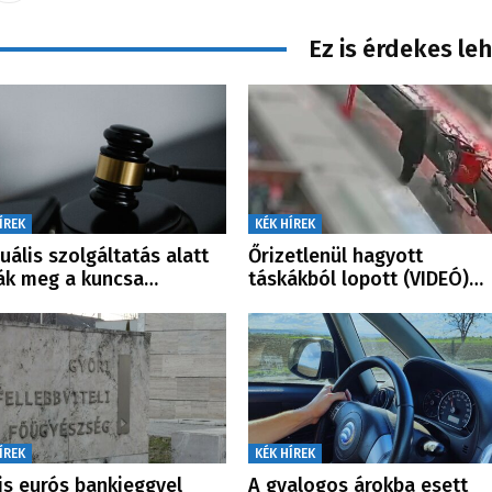
Ez is érdekes le
ÍREK
KÉK HÍREK
uális szolgáltatás alatt
Őrizetlenül hagyott
ák meg a kuncsa…
táskákból lopott (VIDEÓ)…
ÍREK
KÉK HÍREK
s eurós bankjeggyel
A gyalogos árokba esett