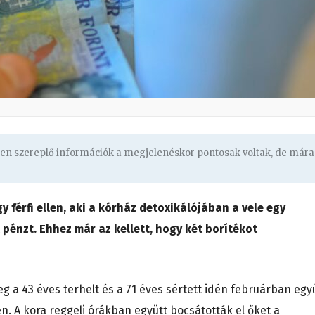
ben szereplő információk a megjelenéskor pontosak voltak, de mára
y férfi ellen, aki a kórház detoxikálójában a vele egy
pénzt. Ehhez már az kellett, hogy két borítékot
leg a 43 éves terhelt és a 71 éves sértett idén februárban egy
en. A kora reggeli órákban együtt bocsátották el őket a