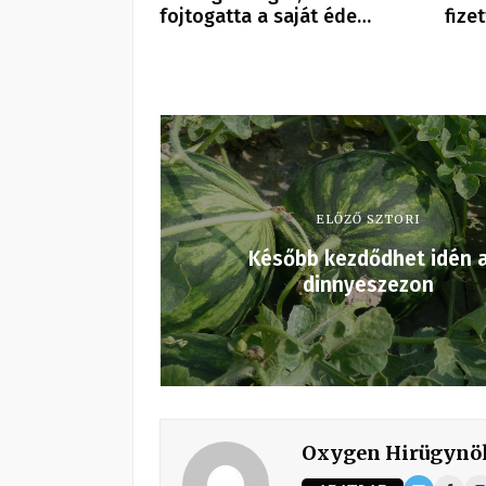
fojtogatta a saját éde…
fize
ELŐZŐ SZTORI
Később kezdődhet idén 
dinnyeszezon
Oxygen Hirügynö