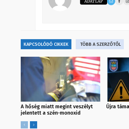
ADATLAP
KAPCSOLÓDÓ CIKKEK
TÖBB A SZERZŐTŐL
A hőség miatt megint veszélyt
Újra táma
jelentett a szén-monoxid