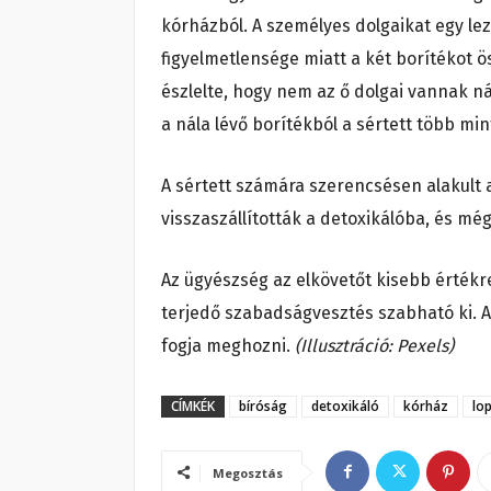
kórházból. A személyes dolgaikat egy le
figyelmetlensége miatt a két borítékot ö
észlelte, hogy nem az ő dolgai vannak nál
a nála lévő borítékból a sértett több mint
A sértett számára szerencsésen alakult a
visszaszállították a detoxikálóba, és mé
Az ügyészség az elkövetőt kisebb értékr
terjedő szabadságvesztés szabható ki. 
fogja meghozni.
(Illusztráció: Pexels)
CÍMKÉK
bíróság
detoxikáló
kórház
lo
Megosztás