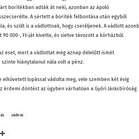
zárt borítékban adták át neki, azonban az ápoló
sszecserélte. A sértett a boríték felbontása után egyből
a, és szólt is a vádlottnak, hogy cseréljenek. A vádlott azon
 90 000-, Ft-ját kivette, és sietve távozott a kórházból.
z eset, mert a vádlottat még aznap délelőtt ismét
g szinte hiánytalanul nála volt a pénz.
e elkövetett lopással vádolta meg, vele szemben két évig
Az érdemi döntést az ügyben várhatóan a Győri Járásbíróság
pás
vádirat