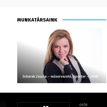
MUNKATÁRSAINK
Scharek Zsuzsa – műsorvezető, riporter – 2008
GYŐR