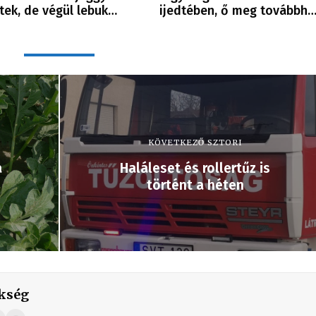
ttek, de végül lebuk…
ijedtében, ő meg továbbh
KÖVETKEZŐ SZTORI
a
Haláleset és rollertűz is
történt a héten
kség