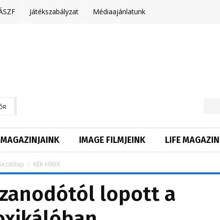
ÁSZF
Játékszabályzat
Médiaajánlatunk
ŐR
MAGAZINJAINK
IMAGE FILMJEINK
LIFE MAGAZIN
Kezdőlap
KÉK HÍREK
zanodótól lopott a
oxikálóban