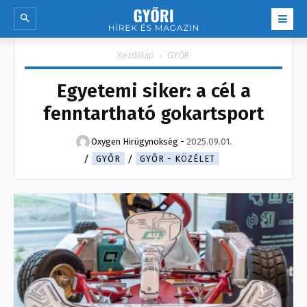
Kezdőlap
GYŐR
Egyetemi siker: a cél a
fenntartható gokartsport
Oxygen Hirügynökség
-
2025.09.01.
GYŐR
GYŐR - KÖZÉLET