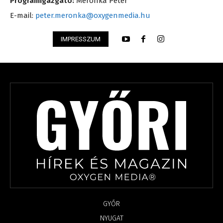
Programigazgató:
Meronka Péter
E-mail:
peter.meronka@oxygenmedia.hu
IMPRESSZUM
GYŐR
NYUGAT