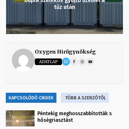
Dupla szelektív gyűjtő üzemel a
tűz után
Oxygen Hirügynökség
ADATLAP
KAPCSOLÓDÓ CIKKEK
TÖBB A SZERZŐTŐL
Péntekig meghosszabbították s
hőségriasztást