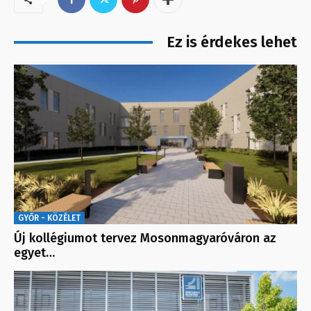
Ez is érdekes lehet
GYŐR - KÖZÉLET
Új kollégiumot tervez Mosonmagyaróváron az
egyet…