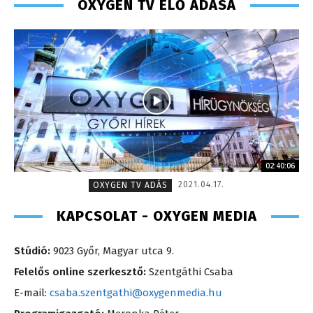
OXYGEN TV ÉLŐ ADÁSA
02:40:06
2021.04.17.
OXYGEN TV ADÁS
KAPCSOLAT - OXYGEN MEDIA
Stúdió:
9023 Győr, Magyar utca 9.
Felelős online szerkesztő:
Szentgáthi Csaba
E-mail:
csaba.szentgathi@oxygenmedia.hu