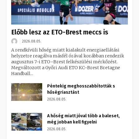
Előbb lesz az ETO-Brest meccs is
2026.08.05.
A rendkívüli hőség miatt kialakult energiaellátási
helyzetre reagálva másfél órával korábban rendezik
augusztus 7-i ETO–Brest felkészülési mérkőzést.
Megváltozott a Győri Audi ETO KC–Brest Bretagne
Handball...
Péntekig meghosszabbították s
hőségriasztást
2026.08.05.
A hőség miatt jóval több a baleset,
még jobban kell figyelni
2026.08.05.