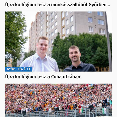
Újra kollégium lesz a munkásszállóból Győrben…
GYŐR - KÖZÉLET
Újra kollégium lesz a Cuha utcában