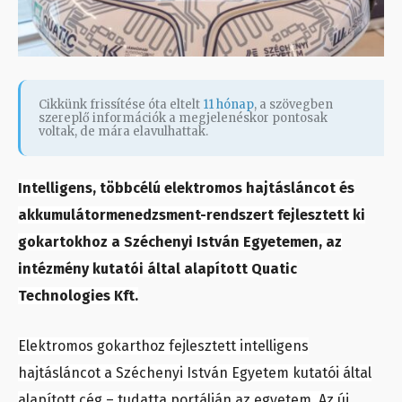
Cikkünk frissítése óta eltelt
11 hónap
, a szövegben
szereplő információk a megjelenéskor pontosak
voltak, de mára elavulhattak.
Intelligens, többcélú elektromos hajtásláncot és
akkumulátormenedzsment-rendszert fejlesztett ki
gokartokhoz a Széchenyi István Egyetemen, az
intézmény kutatói által alapított Quatic
Technologies Kft.
Elektromos gokarthoz fejlesztett intelligens
hajtásláncot a Széchenyi István Egyetem kutatói által
alapított cég – tudatta portálján az egyetem. Az új