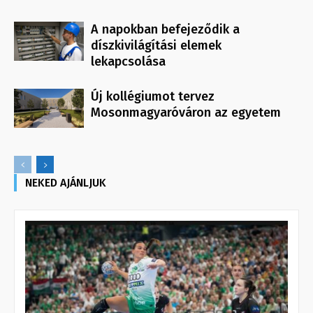
A napokban befejeződik a
díszkivilágítási elemek
lekapcsolása
Új kollégiumot tervez
Mosonmagyaróváron az egyetem
NEKED AJÁNLJUK