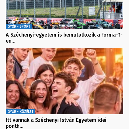
GYŐR - SPORT
A Széchenyi-egyetem is bemutatkozik a Forma–1-
en…
GYŐR - KÖZÉLET
Itt vannak a Széchenyi István Egyetem idei
ponth…