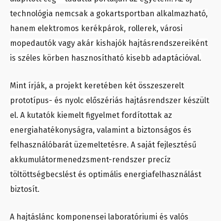
technológia nemcsak a gokartsportban alkalmazható,
hanem elektromos kerékpárok, rollerek, városi
mopedautók vagy akár kishajók hajtásrendszereiként
is széles körben hasznosítható kisebb adaptációval.
Mint írják, a projekt keretében két összeszerelt
prototípus- és nyolc előszériás hajtásrendszer készült
el. A kutatók kiemelt figyelmet fordítottak az
energiahatékonyságra, valamint a biztonságos és
felhasználóbarát üzemeltetésre. A saját fejlesztésű
akkumulátormenedzsment-rendszer precíz
töltöttségbecslést és optimális energiafelhasználást
biztosít.
A hajtáslánc komponensei laboratóriumi és valós