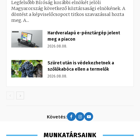
Legfelsőbb Bíróság korábbi elnökét jelöli
Magyarország következő köztársasági elnökének. A
döntést a képviselőcsoport titkos szavazással hozta
meg. A...
Hardveralapú e-pénztárgép jelent
meg a piacon
2026.08.08.
Szüret után is védekezhetnek a
szőlőkabóca ellen a termelők
2026.08.08.
Követés:
MUNKATÁRSAINK