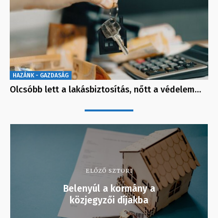
HAZÁNK - GAZDASÁG
Olcsóbb lett a lakásbiztosítás, nőtt a védelem…
ELŐZŐ SZTORI
Belenyúl a kormány a
közjegyzői díjakba