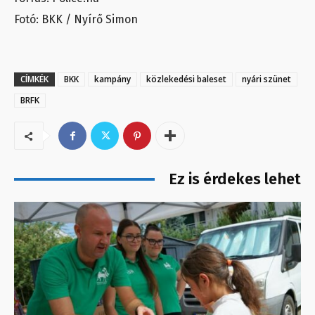
Fotó: BKK / Nyírő Simon
CÍMKÉK
BKK
kampány
közlekedési baleset
nyári szünet
BRFK
Ez is érdekes lehet