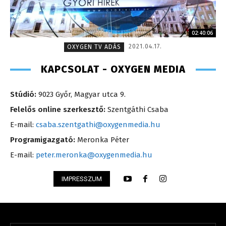
02:40:06
2021.04.17.
OXYGEN TV ADÁS
KAPCSOLAT - OXYGEN MEDIA
Stúdió:
9023 Győr, Magyar utca 9.
Felelős online szerkesztő:
Szentgáthi Csaba
E-mail:
csaba.szentgathi@oxygenmedia.hu
Programigazgató:
Meronka Péter
E-mail:
peter.meronka@oxygenmedia.hu
IMPRESSZUM