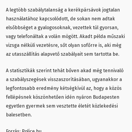
A legtöbb szabálytalanság a kerékpársávok jogtalan
használatához kapcsolódott, de sokan nem adtak
elsőbbséget a gyalogosoknak, vezettek túl gyorsan,
vagy telefonáltak a volán mögött. Akadt példa műszaki
vizsga nélküli vezetésre, sőt olyan sofőrre is, aki még
az utasszállítás alapvető szabályait sem tartotta be.
A statisztikák szerint tehát bőven akad még tennivaló
a szabályszegések visszaszorításában, ugyanakkor a
legfontosabb eredmény kétségkívül az, hogy a közös
fellépésnek köszönhetően idén nyáron Budapesten
egyetlen gyermek sem vesztette életét közlekedési
balesetben.
Forrás: Police.hu