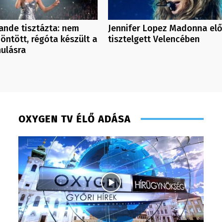
ande tisztázta: nem
Jennifer Lopez Madonna elő
döntött, régóta készült a
tisztelgett Velencében
ulásra
OXYGEN TV ÉLŐ ADÁSA