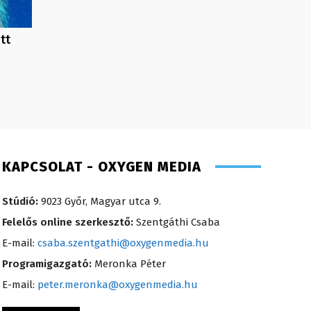
tt
KAPCSOLAT - OXYGEN MEDIA
Stúdió:
9023 Győr, Magyar utca 9.
Felelős online szerkesztő:
Szentgáthi Csaba
E-mail:
csaba.szentgathi@oxygenmedia.hu
Programigazgató:
Meronka Péter
E-mail:
peter.meronka@oxygenmedia.hu