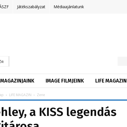
ÁSZF
Játékszabályzat
Médiaajánlatunk
ŐR
MAGAZINJAINK
IMAGE FILMJEINK
LIFE MAGAZIN
ap
LIFE MAGAZIN
Zene
ehley, a KISS legendás
itárosa