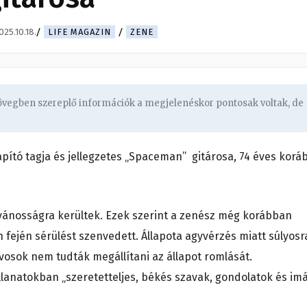
025.10.18.
LIFE MAGAZIN
ZENE
zövegben szereplő információk a megjelenéskor pontosak voltak, de
lapító tagja és jellegzetes „Spaceman” gitárosa, 74 éves korá
lvánosságra kerültek. Ezek szerint a zenész még korábban
n fején sérülést szenvedett. Állapota agyvérzés miatt súlyosr
orvosok nem tudták megállítani az állapot romlását.
llanatokban „szeretetteljes, békés szavak, gondolatok és im