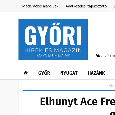
Moderációs alapelvek
Adatkezelési tájékoztató
C
26.7
GY
GYŐR
NYUGAT
HAZÁNK
Kezdől
Elhunyt Ace Fr
g