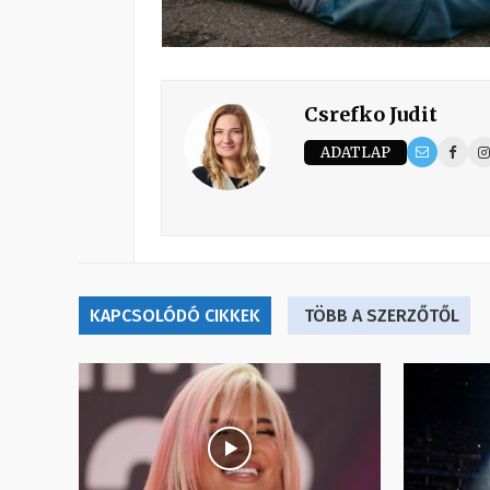
Csrefko Judit
ADATLAP
KAPCSOLÓDÓ CIKKEK
TÖBB A SZERZŐTŐL