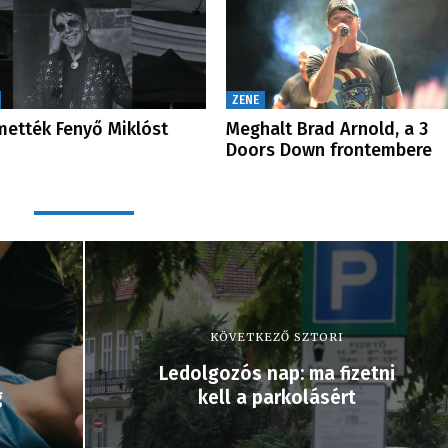
ZENE
mették Fenyő Miklóst
Meghalt Brad Arnold, a 3
Doors Down frontembere
KÖVETKEZŐ SZTORI
Ledolgozós nap: ma fizetni
g
kell a parkolásért