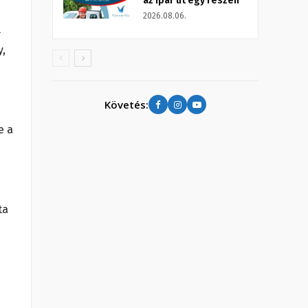
az Ipar út egy részén
2026.08.06.
l
y,
Követés:
e a
ta