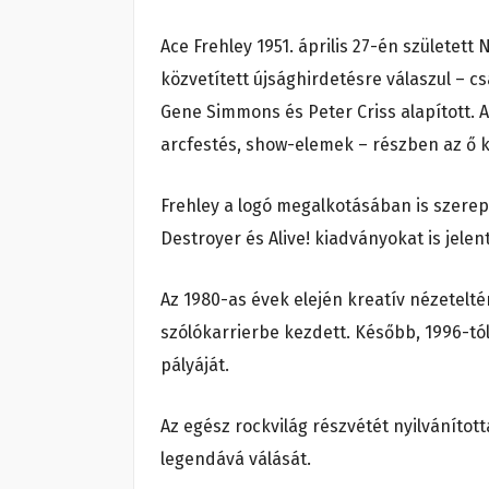
Ace Frehley 1951. április 27-én születet
közvetített újsághirdetésre válaszul – c
Gene Simmons és Peter Criss alapított. A
arcfestés, show-elemek – részben az ő k
Frehley a logó megalkotásában is szerep
Destroyer és Alive! kiadványokat is jelen
Az 1980-as évek elején kreatív nézetelté
szólókarrierbe kezdett. Később, 1996-tól
pályáját.
Az egész rockvilág részvétét nyilvánítot
legendává válását.