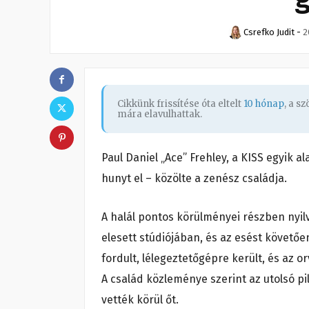
Csrefko Judit
-
2
Cikkünk frissítése óta eltelt
10 hónap
, a s
mára elavulhattak.
Paul Daniel „Ace” Frehley, a KISS egyik a
hunyt el – közölte a zenész családja.
A halál pontos körülményei részben nyi
elesett stúdiójában, és az esést követőe
fordult, lélegeztetőgépre került, és az 
A család közleménye szerint az utolsó pi
vették körül őt.