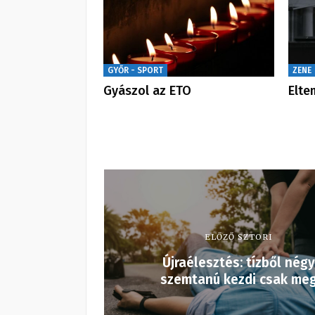
GYŐR - SPORT
ZENE
Gyászol az ETO
Elte
ELŐZŐ SZTORI
Újraélesztés: tízből négy
szemtanú kezdi csak me