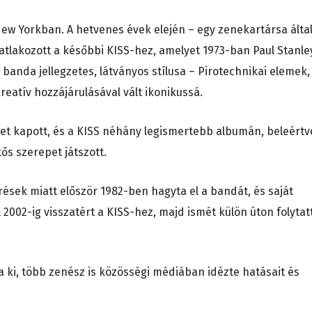
t New Yorkban. A hetvenes évek elején – egy zenekartársa álta
satlakozott a későbbi KISS-hez, amelyet 1973-ban Paul Stanle
 banda jellegzetes, látványos stílusa – Pirotechnikai elemek,
reatív hozzájárulásával vált ikonikussá.
et kapott, és a KISS néhány legismertebb albumán, beleértv
tős szerepet játszott.
rések miatt először 1982-ben hagyta el a bandát, és saját
 2002-ig visszatért a KISS-hez, majd ismét külön úton folytat
ta ki, több zenész is közösségi médiában idézte hatásait és