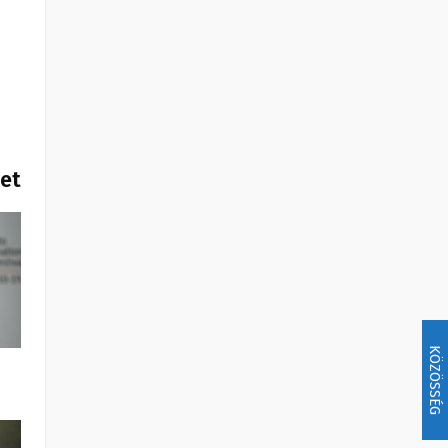
het
KÖZÖSSÉG