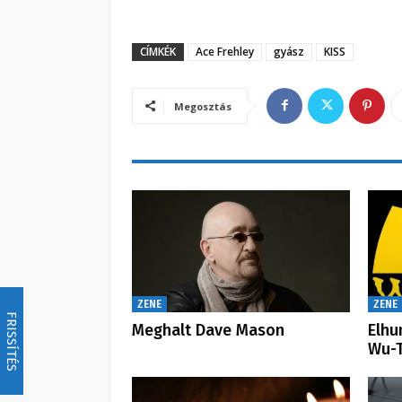
CÍMKÉK
Ace Frehley
gyász
KISS
Megosztás
ZENE
ZENE
FRISSÍTÉS
Meghalt Dave Mason
Elhu
Wu-T