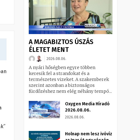
A MAGABIZTOS ÚSZÁS
ÉLETET MENT
2026.08.06.
A nyári hőségben egyre többen
ban
keresik fel a strandokat és a
természetes vizeket. A szakemberek
szerint azonban a biztonságos
fürdőzéshez nem elég néhány tempó...
Oxygen Media Híradó
a
2026.08.06.
2026.08.06.
ák”
Holnap nem lesz ivóvíz