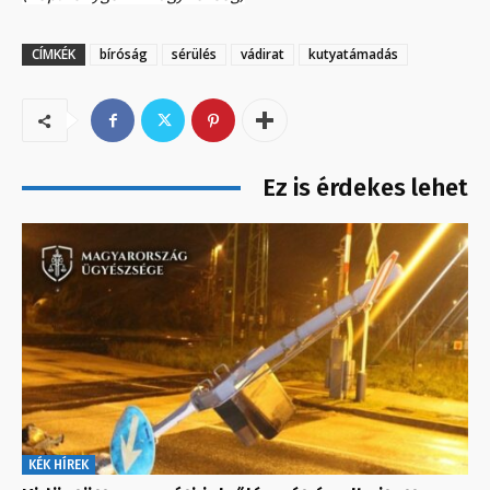
CÍMKÉK
bíróság
sérülés
vádirat
kutyatámadás
Ez is érdekes lehet
KÉK HÍREK