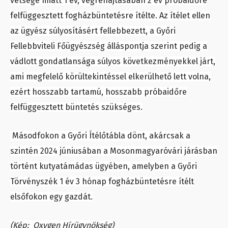
vétsége miatt 1 év, végrehajtásában 2 év próbaidőre
felfüggesztett fogházbüntetésre ítélte. Az ítélet ellen
az ügyész súlyosításért fellebbezett, a Győri
Fellebbviteli Főügyészség álláspontja szerint pedig a
vádlott gondatlansága súlyos következményekkel járt,
ami megfelelő körültekintéssel elkerülhető lett volna,
ezért hosszabb tartamú, hosszabb próbaidőre
felfüggesztett büntetés szükséges.
Másodfokon a Győri Ítélőtábla dönt, akárcsak a
szintén 2024 júniusában a Mosonmagyaróvári járásban
történt kutyatámádas ügyében, amelyben a Győri
Törvényszék 1 év 3 hónap fogházbüntetésre ítélt
elsőfokon egy gazdát.
(Kép: Oxygen Hírügynökség)