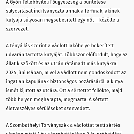
A Győri Fellebbviteli Főügyészség a büntetése
súlyosítását indítványozta annak a férfinak, akinek
kutyája súlyosan megsebesített egy nőt – közölte a
szervezet.
A tényállás szerint a vádlott lakóhelye bekerített
udvarán tartotta kutyáját. Többször előfordult, hogy az
állat kiszökött és az utcán rátámadt más kutyákra.
2024 júniusában, mivel a vádlott nem gondoskodott az
ingatlan kapujának biztonságos bezárásáról, a kutya
ismét kijutott az utcára. Ott a sértettet fellökte, majd
több helyen megharapta, megmarta. A sértett
életveszélyes sérüléseket szenvedett.
A Szombathelyi Törvényszék a vádlottat testi sértés