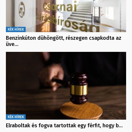
KÉK HÍREK
Benzinkúton dühöngött, részegen csapkodta az
üve…
KÉK HÍREK
Elraboltak és fogva tartottak egy férfit, hogy b…