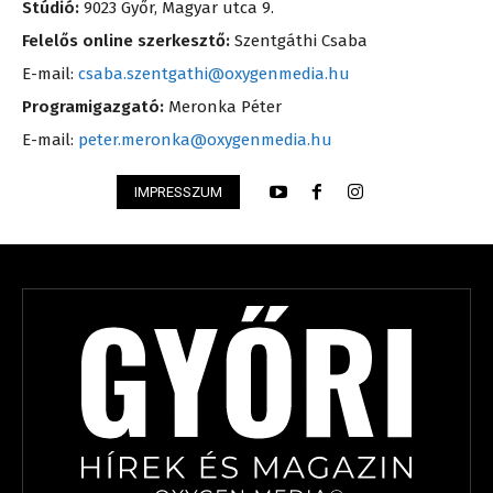
Stúdió:
9023 Győr, Magyar utca 9.
Felelős online szerkesztő:
Szentgáthi Csaba
E-mail:
csaba.szentgathi@oxygenmedia.hu
Programigazgató:
Meronka Péter
E-mail:
peter.meronka@oxygenmedia.hu
IMPRESSZUM