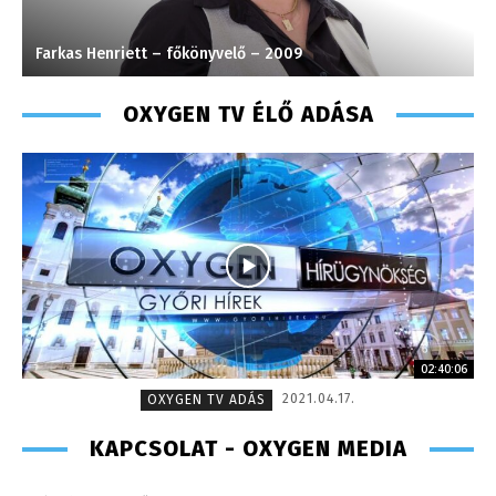
Farkas Henriett – főkönyvelő – 2009
H
OXYGEN TV ÉLŐ ADÁSA
02:40:06
2021.04.17.
OXYGEN TV ADÁS
KAPCSOLAT - OXYGEN MEDIA