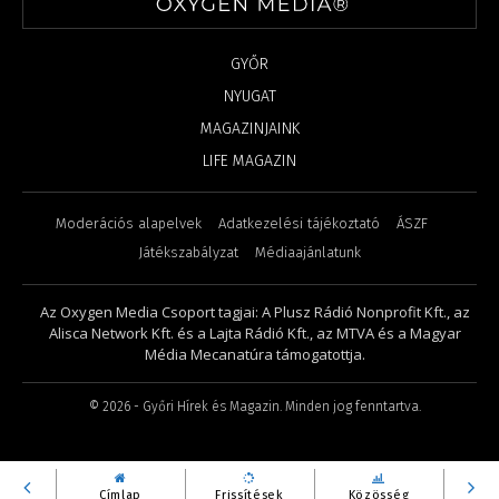
GYŐR
NYUGAT
MAGAZINJAINK
LIFE MAGAZIN
Moderációs alapelvek
Adatkezelési tájékoztató
ÁSZF
Játékszabályzat
Médiaajánlatunk
Az Oxygen Media Csoport tagjai: A Plusz Rádió Nonprofit Kft., az
Alisca Network Kft. és a Lajta Rádió Kft., az MTVA és a Magyar
Média Mecanatúra támogatottja.
©
2026
- Győri Hírek és Magazin. Minden jog fenntartva.
Címlap
Frissítések
Közösség