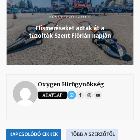
KÖVETKEZŐ SZTORI
Elismeréseket adtak át a
tűzoltók Szent Flórián napján
Oxygen Hirügynökség
ADATLAP
KAPCSOLÓDÓ CIKKEK
TÖBB A SZERZŐTŐL