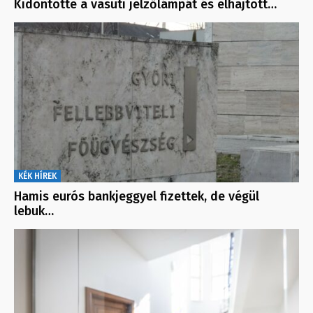
Kidöntötte a vasúti jelzőlámpát és elhajtott…
KÉK HÍREK
Hamis eurós bankjeggyel fizettek, de végül
lebuk…