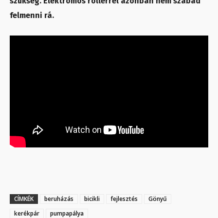
szükség. Elektromos rollerrel azonban nem szabad
felmenni rá.
CÍMKÉK
beruházás
bicikli
fejlesztés
Gönyű
kerékpár
pumpapálya