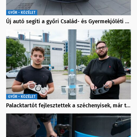
GYŐR - KÖZÉLET
Új autó segíti a győri Család- és Gyermekjóléti …
GYŐR - KÖZÉLET
Palacktartót fejlesztettek a széchenyisek, már t…