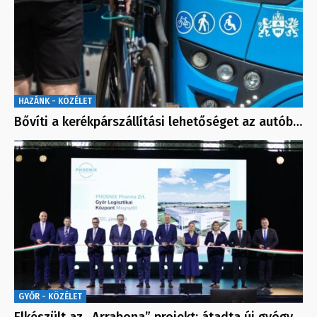
HAZÁNK - KÖZÉLET
Bővíti a kerékpárszállítási lehetőséget az autób…
GYŐR - KÖZÉLET
Elkészült az „Arrabona” projekt: átadta új gyógy…