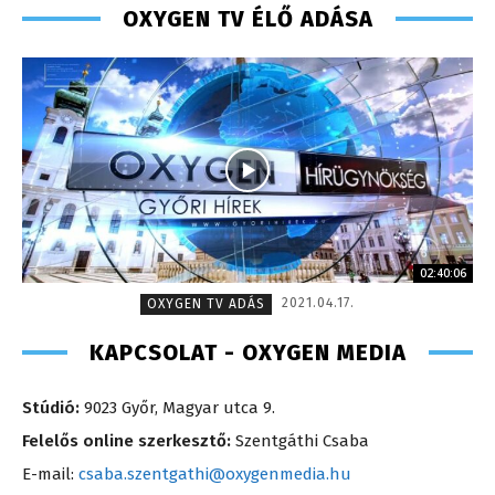
OXYGEN TV ÉLŐ ADÁSA
02:40:06
2021.04.17.
OXYGEN TV ADÁS
KAPCSOLAT - OXYGEN MEDIA
Stúdió:
9023 Győr, Magyar utca 9.
Felelős online szerkesztő:
Szentgáthi Csaba
E-mail:
csaba.szentgathi@oxygenmedia.hu