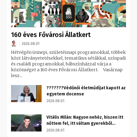
160 éves Fővárosi Állatkert
2026.08.07.
Hétvégén ünnepi, születésnapi programokkal, többek
közt látványetetésekkel, tematikus sétákkal, színpadi
és családi programokkal, bábszínházzal várja a
közönséget a 160 éves Fővárosi Állatkert. Vasárnap
lesz...
???????Védőnői életműdíjat kapott az
egyetem docense
2026.08.07.
Vitális Milán: Nagyon nehéz, hiszen itt
nőttem fel, itt váltam gyerekből...
2026.08.07.