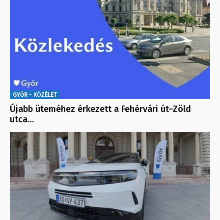
GYŐR - KÖZÉLET
Újabb üteméhez érkezett a Fehérvári út–Zöld
utca…