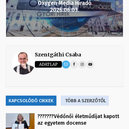
Oxygen Media Híradó
2026.06.03.
Szentgáthi Csaba
ADATLAP
KAPCSOLÓDÓ CIKKEK
TÖBB A SZERZŐTŐL
???????Védőnői életműdíjat kapott
az egyetem docense