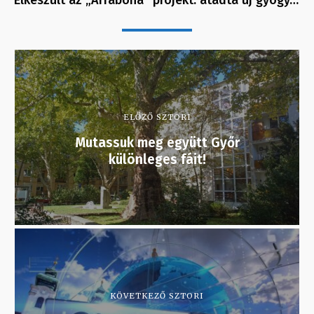
ELŐZŐ SZTORI
Mutassuk meg együtt Győr
különleges fáit!
KÖVETKEZŐ SZTORI