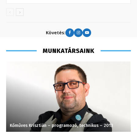
Követés:
MUNKATÁRSAINK
Kőműves Krisztián – programozó, technikus – 2013
M