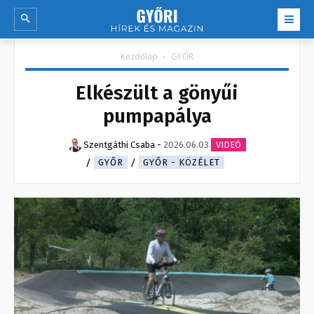
Kezdőlap
GYŐR
Elkészült a gönyűi
pumpapálya
Szentgáthi Csaba
-
2026.06.03.
VIDEÓ
GYŐR
GYŐR - KÖZÉLET