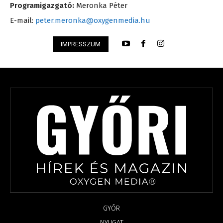
Programigazgató:
Meronka Péter
E-mail:
peter.meronka@oxygenmedia.hu
IMPRESSZUM
GYŐR
NYUGAT