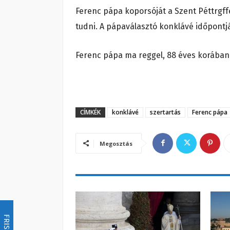
Ferenc pápa koporsóját a Szent Péttrgff
tudni. A pápaválasztó konklávé időpontjá
Ferenc pápa ma reggel, 88 éves korában
CÍMKÉK
konklávé
szertartás
Ferenc pápa
Megosztás