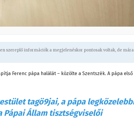
ben szereplő információk a megjelenéskor pontosak voltak, de mára
pítja Ferenc pápa halálát – közölte a Szentszék. A pápa első
testület tagö9jai, a pápa legközelebb
a Pápai Állam tisztségviselői