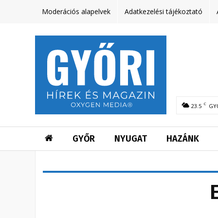
Moderációs alapelvek
Adatkezelési tájékoztató
C
23.5
GY
GYŐR
NYUGAT
HAZÁNK