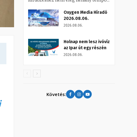
fürdőzéshez nem elég néhány tempó...
Oxygen Media Híradó
2026.08.06.
2026.08.06.
Holnap nem lesz ivóvíz
az Ipar út egy részén
2026.08.06.
Követés:
i