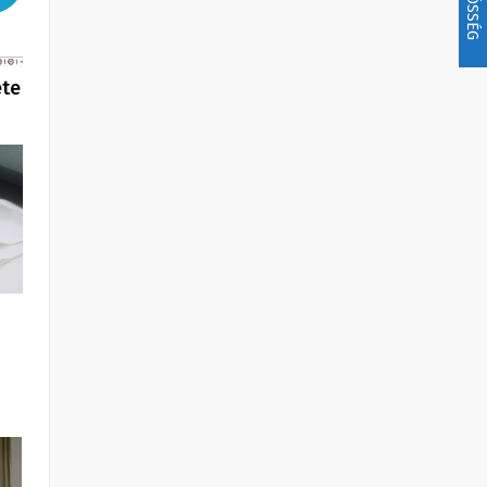
KÖZÖSSÉG
ete