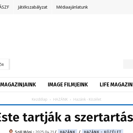
ÁSZF
Játékszabályzat
Médiaajánlatunk
ŐR
MAGAZINJAINK
IMAGE FILMJEINK
LIFE MAGAZIN
Kezdőlap
HAZÁNK
Hazánk - Közélet
Este tartják a szertartás
Szél Móni
-
2025.04.21.
HAZÁNK
HAZÁNK - KÖZÉLET