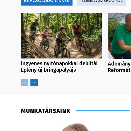
KAPCSOLÓDÓ CIKKEK
TÖBB A SZERZŐTŐL
Ingyenes nyitónapokkal debütál
Adományo
Eplény új bringapályája
Reformát
MUNKATÁRSAINK