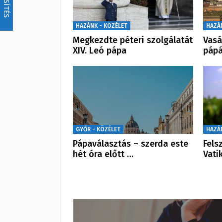
FRISSÍTÉS
HAZÁNK - KÖZÉLET
HAZÁ
Megkezdte péteri szolgálatát
Vasá
XIV. Leó pápa
pápá
GYŐR - KÖZÉLET
HAZÁ
Pápaválasztás – szerda este
Fels
hét óra előtt …
Vati