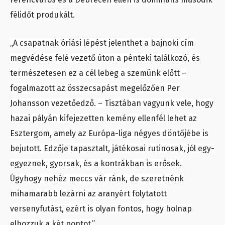
félidőt produkált.
„A csapatnak óriási lépést jelenthet a bajnoki cím
megvédése felé vezető úton a pénteki találkozó, és
természetesen ez a cél lebeg a szemünk előtt –
fogalmazott az összecsapást megelőzően Per
Johansson vezetőedző. – Tisztában vagyunk vele, hogy
hazai pályán kifejezetten kemény ellenfél lehet az
Esztergom, amely az Európa-liga négyes döntőjébe is
bejutott. Edzője tapasztalt, játékosai rutinosak, jól egy-
egyeznek, gyorsak, és a kontrákban is erősek.
Úgyhogy nehéz meccs vár ránk, de szeretnénk
mihamarabb lezárni az aranyért folytatott
versenyfutást, ezért is olyan fontos, hogy holnap
elhozzuk a két pontot.”