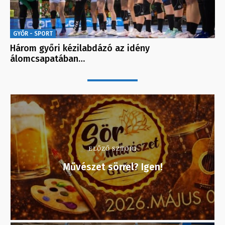
GYŐR - SPORT
Három győri kézilabdázó az idény
álomcsapatában…
ELŐZŐ SZTORI
Művészet sörrel? Igen!