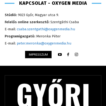
KAPCSOLAT - OXYGEN MEDIA
Stúdió:
9023 Győr, Magyar utca 9.
Felelős online szerkesztő:
Szentgáthi Csaba
E-mail:
csaba.szentgathi@oxygenmedia.hu
Programigazgató:
Meronka Péter
E-mail:
peter.meronka@oxygenmedia.hu
IMPRESSZUM