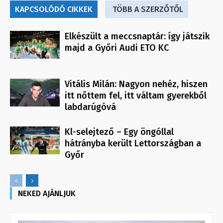
KAPCSOLÓDÓ CIKKEK
TÖBB A SZERZŐTŐL
Elkészült a meccsnaptár: így játszik
majd a Győri Audi ETO KC
Vitális Milán: Nagyon nehéz, hiszen
itt nőttem fel, itt váltam gyerekből
labdarúgóvá
Kl-selejtező – Egy öngóllal
hátrányba került Lettországban a
Győr
NEKED AJÁNLJUK