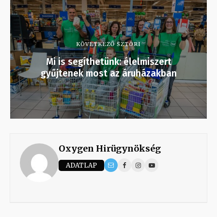
KÖVETKEZŐ SZTORI
Mi is segíthetünk: élelmiszert
gyűjtenek most az áruházakban
Oxygen Hirügynökség
ADATLAP