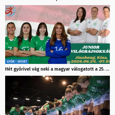
GYŐR - SPORT
Hét győrivel vág neki a magyar válogatott a 25. …