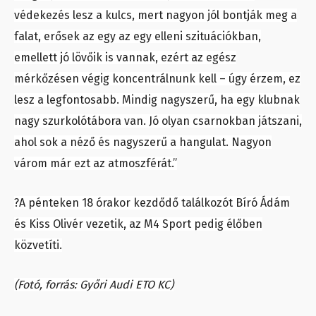
védekezés lesz a kulcs, mert nagyon jól bontják meg a
falat, erősek az egy az egy elleni szituációkban,
emellett jó lövőik is vannak, ezért az egész
mérkőzésen végig koncentrálnunk kell – úgy érzem, ez
lesz a legfontosabb. Mindig nagyszerű, ha egy klubnak
nagy szurkolótábora van. Jó olyan csarnokban játszani,
ahol sok a néző és nagyszerű a hangulat. Nagyon
várom már ezt az atmoszférát.”
?A pénteken 18 órakor kezdődő találkozót Bíró Ádám
és Kiss Olivér vezetik, az M4 Sport pedig élőben
közvetíti.
(Fotó, forrás: Győri Audi ETO KC)