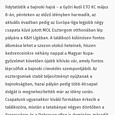
Folytatódik a bajnoki hajrá – a Győri Audi ETO KC május
8-án, pénteken az előző idényben harmadik, az
aktuális évadban pedig az Európa-liga legjobb négy
csapata közé jutott MOL Esztergom otthonában lép
pályára a K&H Ligában. A találkozó különösen fontos
állomása lehet a szezon utolsó heteinek, hiszen
kedvenceinkre néhány nappal a Magyar Kupa-
győzelmet követően újabb kihívás vár, amely fontos
lépcsőfok a bajnoki címvédés szempontjából. Az
esztergomiak stabil teljesítményt nyújtanak a
bajnokságban, hazai pályán pedig több élcsapat
dolgát is megnehezítették már az idény során.
Csapatunk ugyanakkor kiváló formában érkezik a
találkozóra, miután a tatabányai négyes döntőben a
Ferencváros és a Debrecen ellen is domináns második