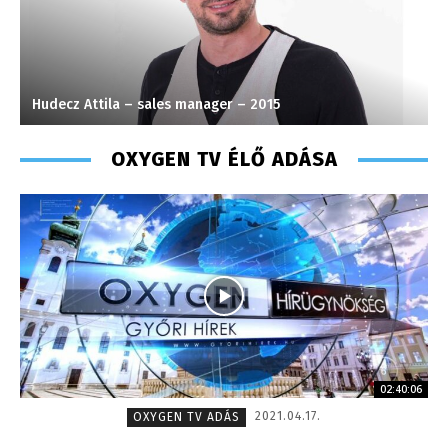
Hudecz Attila – sales manager – 2015
S
OXYGEN TV ÉLŐ ADÁSA
02:40:06
2021.04.17.
OXYGEN TV ADÁS