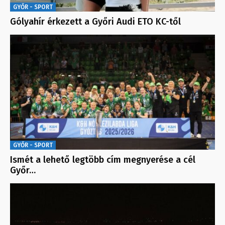
GYŐR - SPORT
Gólyahír érkezett a Győri Audi ETO KC-től
GYŐR - SPORT
Ismét a lehető legtöbb cím megnyerése a cél
Győr…