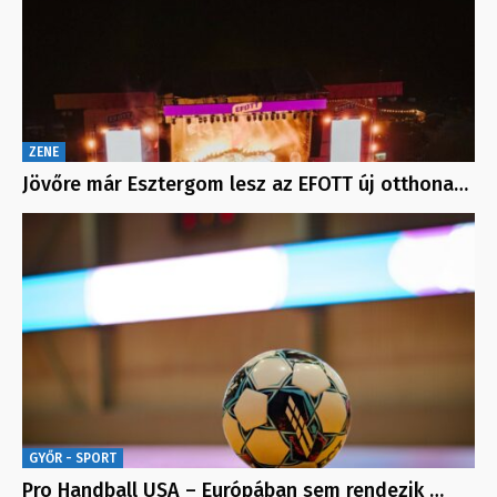
ZENE
Jövőre már Esztergom lesz az EFOTT új otthona…
GYŐR - SPORT
Pro Handball USA – Európában sem rendezik …