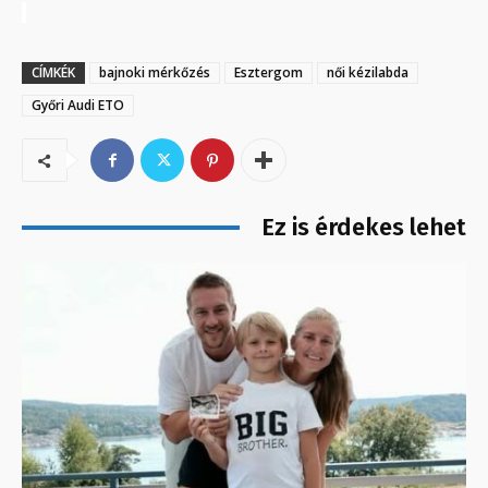
CÍMKÉK
bajnoki mérkőzés
Esztergom
női kézilabda
Győri Audi ETO
Ez is érdekes lehet