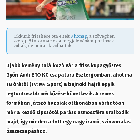
Cikkünk frissítése óta eltelt
3 hónap
, a szövegben
szereplő információk a megjelenéskor pontosak
voltak, de mára elavulhattak.
Újabb kemény találkozó vár a friss kupagyőztes
Győri Audi ETO KC csapatára Esztergomban, ahol ma
18 órától (Tv: M4 Sport) a bajnoki hajrá egyik
legfontosabb mérkőzése következik. A remek
formában játszó hazaiak otthonában várhatóan
már a kezdő sípszótól parázs atmoszféra uralkodik
majd, így minden adott egy nagy iramú, színvonalas
összecsapáshoz.