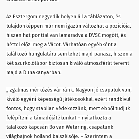
Az Esztergom negyedik helyen áll a táblázaton, és
tulajdonképpen már nem igazán változhat a pozíciója,
hiszen hat ponttal van lemaradva a DVSC mögött, és
héttel előzi meg a Vácot. Várhatóan egyébként a
találkozó hangulatára sem lehet majd panasz, hiszen a
két szurkolótábor biztosan kiváló atmoszférát teremt
majd a Dunakanyarban.
„Izgalmas mérkőzés vár ránk. Nagyon jó csapatuk van,
kiváló egyéni képességű játékosokkal, ezért rendkívül
fontos, hogy stabilan védekezzünk, mert ebből tudjuk
felépíteni a támadójátékunkat – nyilatkozta a
találkozó kapcsán Bo van Wetering, csapatunk
világbajnok holland balszélsője. – Szerintem a