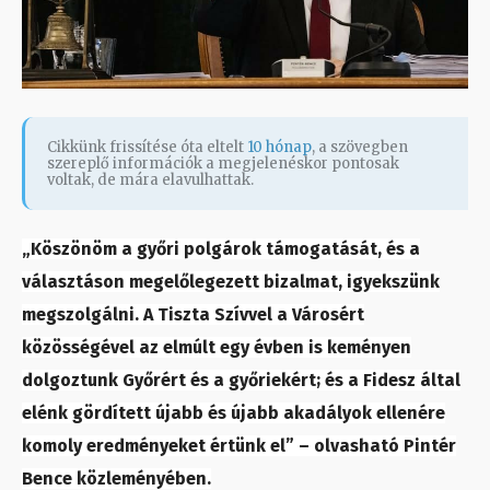
Cikkünk frissítése óta eltelt
10 hónap
, a szövegben
szereplő információk a megjelenéskor pontosak
voltak, de mára elavulhattak.
„Köszönöm a győri polgárok támogatását, és a
választáson megelőlegezett bizalmat, igyekszünk
megszolgálni. A Tiszta Szívvel a Városért
közösségével az elmúlt egy évben is keményen
dolgoztunk Győrért és a győriekért; és a Fidesz által
elénk gördített újabb és újabb akadályok ellenére
komoly eredményeket értünk el” – olvasható Pintér
Bence közleményében.