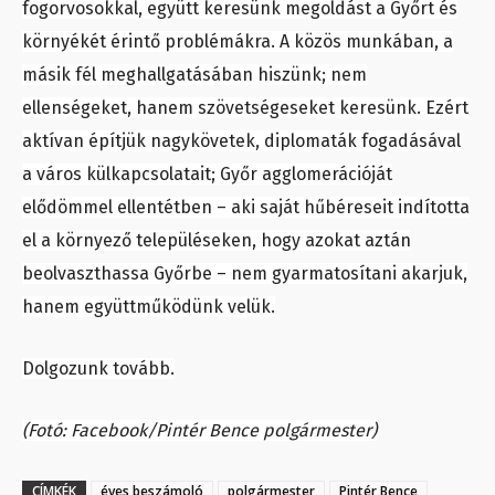
fogorvosokkal, együtt keresünk megoldást a Győrt és
környékét érintő problémákra. A közös munkában, a
másik fél meghallgatásában hiszünk; nem
ellenségeket, hanem szövetségeseket keresünk. Ezért
aktívan építjük nagykövetek, diplomaták fogadásával
a város külkapcsolatait; Győr agglomerációját
elődömmel ellentétben – aki saját hűbéreseit indította
el a környező településeken, hogy azokat aztán
beolvaszthassa Győrbe – nem gyarmatosítani akarjuk,
hanem együttműködünk velük.
Dolgozunk tovább.
(Fotó: Facebook/Pintér Bence polgármester)
CÍMKÉK
éves beszámoló
polgármester
Pintér Bence