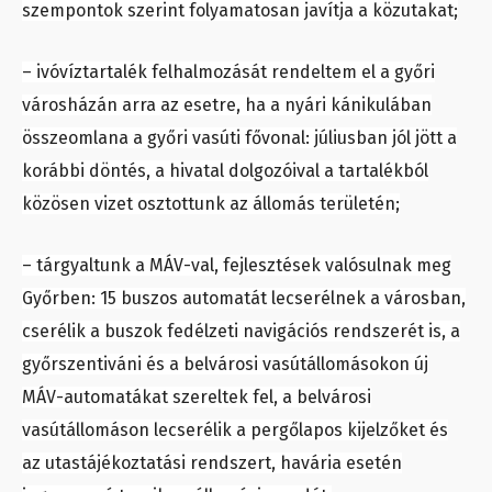
szempontok szerint folyamatosan javítja a közutakat;
– ivóvíztartalék felhalmozását rendeltem el a győri
városházán arra az esetre, ha a nyári kánikulában
összeomlana a győri vasúti fővonal: júliusban jól jött a
korábbi döntés, a hivatal dolgozóival a tartalékból
közösen vizet osztottunk az állomás területén;
– tárgyaltunk a MÁV-val, fejlesztések valósulnak meg
Győrben: 15 buszos automatát lecserélnek a városban,
cserélik a buszok fedélzeti navigációs rendszerét is, a
győrszentiváni és a belvárosi vasútállomásokon új
MÁV-automatákat szereltek fel, a belvárosi
vasútállomáson lecserélik a pergőlapos kijelzőket és
az utastájékoztatási rendszert, havária esetén