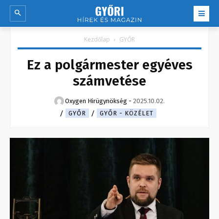
Kezdőlap
GYŐR
Ez a polgármester egyéves
számvetése
Oxygen Hirügynökség
-
2025.10.02.
GYŐR
GYŐR - KÖZÉLET