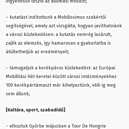
ingyenessé teszik az állomási mosdót;
– kutatást indítottunk a Mobilissimus szakértői
segítségével, amely azt vizsgálta, hogyan javíthatnánk
a városi közlekedésen: a kutatás nemrég lezárult,
zajlik az elemzés, így hamarosan a gyakorlatba is
átültethetjük az eredményeit;
– támogatjuk a kerékpáros közlekedést: az Európai
Mobilitási Hét keretei között városi intézményekhez
100 kerékpártámaszt már kihelyeztünk, 468-ig meg
sem állunk;
[Kultúra, sport, szabadidő]
– elhoztuk Győrbe májusban a Tour De Hongrie