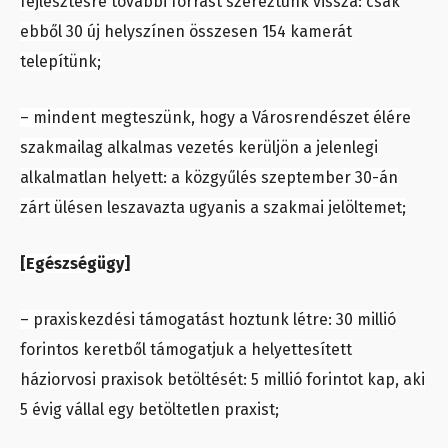
fejlesztésre további forrást szereztünk vissza: csak
ebből 30 új helyszínen összesen 154 kamerát
telepítünk;
– mindent megteszünk, hogy a Városrendészet élére
szakmailag alkalmas vezetés kerüljön a jelenlegi
alkalmatlan helyett: a közgyűlés szeptember 30-án
zárt ülésen leszavazta ugyanis a szakmai jelöltemet;
[Egészségügy]
– praxiskezdési támogatást hoztunk létre: 30 millió
forintos keretből támogatjuk a helyettesített
háziorvosi praxisok betöltését: 5 millió forintot kap, aki
5 évig vállal egy betöltetlen praxist;