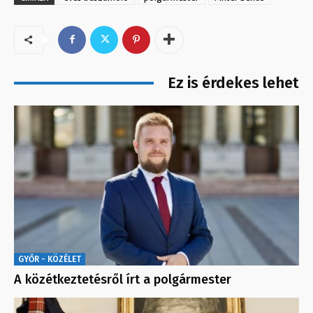
Ez is érdekes lehet
GYŐR - KÖZÉLET
A közétkeztetésről írt a polgármester