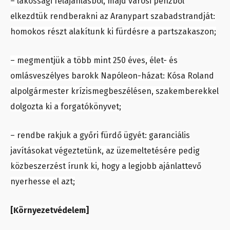
– lakossági felajánlásból, majd városi pénzből
elkezdtük rendberakni az Aranypart szabadstrandját:
homokos részt alakítunk ki fürdésre a partszakaszon;
– megmentjük a több mint 250 éves, élet- és
omlásveszélyes barokk Napóleon-házat: Kósa Roland
alpolgármester krízismegbeszélésen, szakemberekkel
dolgozta ki a forgatókönyvet;
– rendbe rakjuk a győri fürdő ügyét: garanciális
javításokat végeztetünk, az üzemeltetésére pedig
közbeszerzést írunk ki, hogy a legjobb ajánlattevő
nyerhesse el azt;
[Környezetvédelem]