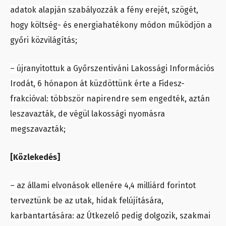
adatok alapján szabályozzák a fény erejét, szögét,
hogy költség- és energiahatékony módon működjön a
győri közvilágítás;
– újranyitottuk a Győrszentiváni Lakossági Információs
Irodát, 6 hónapon át küzdöttünk érte a Fidesz-
frakcióval: többször napirendre sem engedték, aztán
leszavazták, de végül lakossági nyomásra
megszavazták;
[Közlekedés]
– az állami elvonások ellenére 4,4 milliárd forintot
terveztünk be az utak, hidak felújítására,
karbantartására: az Útkezelő pedig dolgozik, szakmai