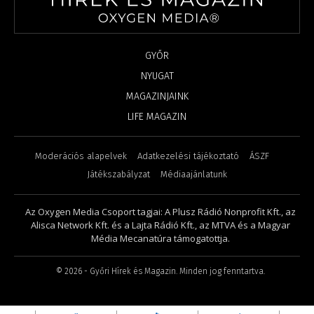
GYŐR
NYUGAT
MAGAZINJAINK
LIFE MAGAZIN
Moderációs alapelvek
Adatkezelési tájékoztató
ÁSZF
Játékszabályzat
Médiaajánlatunk
Az Oxygen Media Csoport tagjai: A Plusz Rádió Nonprofit Kft., az
Alisca Network Kft. és a Lajta Rádió Kft., az MTVA és a Magyar
Média Mecanatúra támogatottja.
©
2026
- Győri Hírek és Magazin. Minden jog fenntartva.