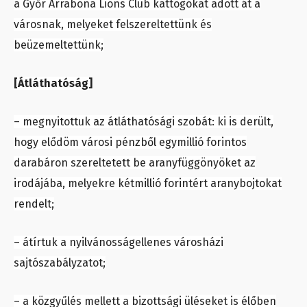
a Győr Arrabona Lions Club kattogókat adott át a
városnak, melyeket felszereltettünk és
beüzemeltettünk;
[Átláthatóság]
– megnyitottuk az átláthatósági szobát: ki is derült,
hogy elődöm városi pénzből egymillió forintos
darabáron szereltetett be aranyfüggönyöket az
irodájába, melyekre kétmillió forintért aranybojtokat
rendelt;
– átírtuk a nyilvánosságellenes városházi
sajtószabályzatot;
– a közgyűlés mellett a bizottsági üléseket is élőben