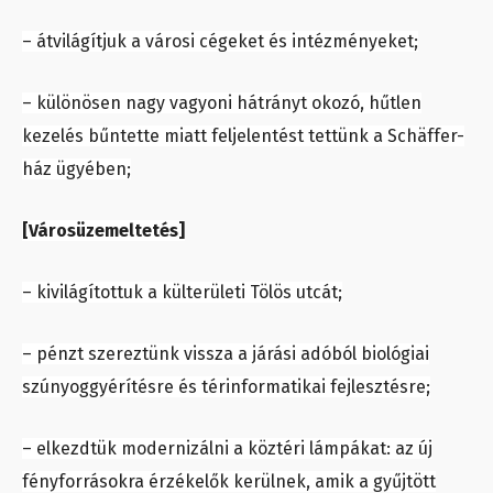
– átvilágítjuk a városi cégeket és intézményeket;
– különösen nagy vagyoni hátrányt okozó, hűtlen
kezelés bűntette miatt feljelentést tettünk a Schäffer-
ház ügyében;
[Városüzemeltetés]
– kivilágítottuk a külterületi Tölös utcát;
– pénzt szereztünk vissza a járási adóból biológiai
szúnyoggyérítésre és térinformatikai fejlesztésre;
– elkezdtük modernizálni a köztéri lámpákat: az új
fényforrásokra érzékelők kerülnek, amik a gyűjtött