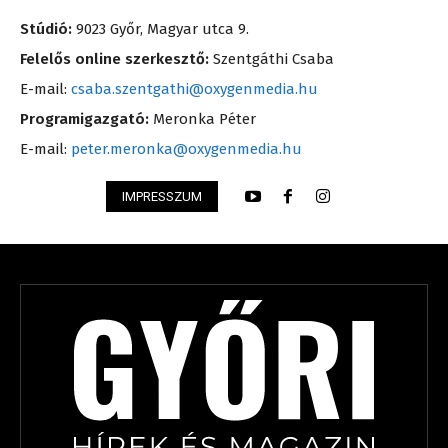
Stúdió:
9023 Győr, Magyar utca 9.
Felelős online szerkesztő:
Szentgáthi Csaba
E-mail:
csaba.szentgathi@oxygenmedia.hu
Programigazgató:
Meronka Péter
E-mail:
peter.meronka@oxygenmedia.hu
IMPRESSZUM