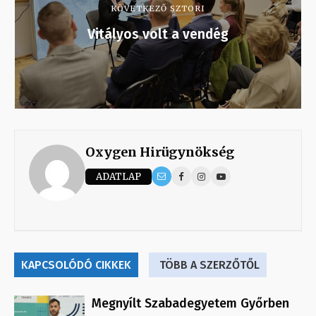
KÖVETKEZŐ SZTORI
Vitályos volt a vendég
Oxygen Hirügynökség
ADATLAP
KAPCSOLÓDÓ CIKKEK
TÖBB A SZERZŐTŐL
Megnyílt Szabadegyetem Győrben