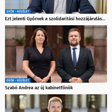
GYŐR - KÖZÉLET
Ezt jelenti Győrnek a szolidaritási hozzájárulás…
GYŐR - KÖZÉLET
Szabó Andrea az új kabinetfőnök