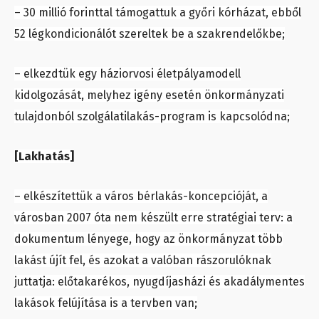
– 30 millió forinttal támogattuk a győri kórházat, ebből
52 légkondicionálót szereltek be a szakrendelőkbe;
– elkezdtük egy háziorvosi életpályamodell
kidolgozását, melyhez igény esetén önkormányzati
tulajdonból szolgálatilakás-program is kapcsolódna;
[Lakhatás]
– elkészítettük a város bérlakás-koncepcióját, a
városban 2007 óta nem készült erre stratégiai terv: a
dokumentum lényege, hogy az önkormányzat több
lakást újít fel, és azokat a valóban rászorulóknak
juttatja: előtakarékos, nyugdíjasházi és akadálymentes
lakások felújítása is a tervben van;