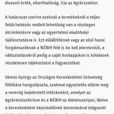
élvezeti érték, eltarthatóság, írja az Agrárszektor.
A határozat szerint ezeknél a termékeknél a teljes
felülcímkézés mellett lehetőség van a részleges
átcímkézésre vagy az egyértelmű eladóhelyi
tájékoztatásra is. Ezt előállítóknak vagy az első hazai
forgalmazóknak a NÉBIH felé is be kell jelenteniük, a
változtatásokról pedig a saját honlapjukon is kötelesek
részletesen tájékoztatni a fogyasztókat.
Vámos György az Országos Kereskedelmi Szövetség
főtitkára hangsúlyozta, szakmai egyeztetés előzte meg
a nemrég bejelentett intézkedést, amelyet az
Agrárminisztérium és a NÉBIH az élelmiszeripar, illetve
a kereskedelem képviselőinek bevonásával dolgozott