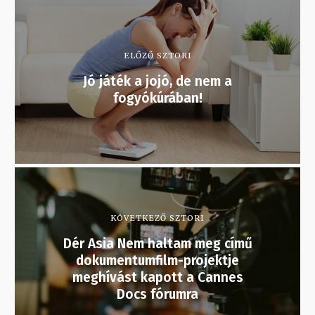
ELŐZŐ SZTORI
Jó játék a jojó, de nem a
fogyókúrában!
KÖVETKEZŐ SZTORI
Dér Asia Nem haltam meg című
dokumentumfilm-projektje
meghívást kapott a Cannes
Docs fórumra