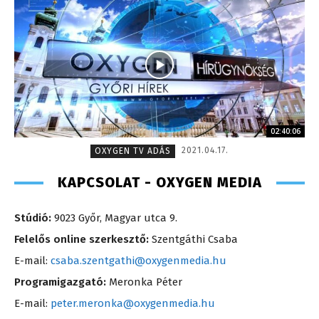
02:40:06
2021.04.17.
OXYGEN TV ADÁS
KAPCSOLAT - OXYGEN MEDIA
Stúdió:
9023 Győr, Magyar utca 9.
Felelős online szerkesztő:
Szentgáthi Csaba
E-mail:
csaba.szentgathi@oxygenmedia.hu
Programigazgató:
Meronka Péter
E-mail:
peter.meronka@oxygenmedia.hu