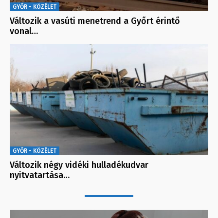
GYŐR - KÖZÉLET
Változik a vasúti menetrend a Győrt érintő
vonal…
GYŐR - KÖZÉLET
Változik négy vidéki hulladékudvar
nyitvatartása…