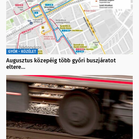
GYŐR - KÖZÉLET
Augusztus közepéig több győri buszjáratot
eltere…