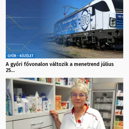
GYŐR - KÖZÉLET
A győri fővonalon változik a menetrend július
25…