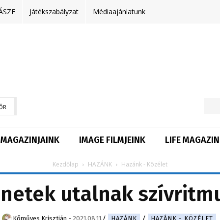
ÁSZF
Játékszabályzat
Médiaajánlatunk
ŐR
MAGAZINJAINK
IMAGE FILMJEINK
LIFE MAGAZIN
Kezdőlap
HAZÁNK
Hazánk - Közélet
ünetek utalnak szívritm
Kőműves Krisztián
-
2021.08.11.
HAZÁNK
HAZÁNK - KÖZÉLET