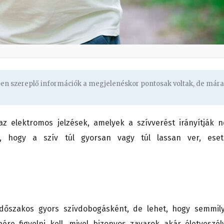
ben szereplő információk a megjelenéskor pontosak voltak, de mára
 az elektromos jelzések, amelyek a szívverést irányítják 
, hogy a szív túl gyorsan vagy túl lassan ver, eset
 időszakos gyors szívdobogásként, de lehet, hogy semmil
ére figyelni kell, mivel bizonyos zavarok akár életveszél