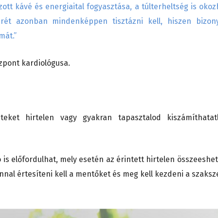
ott kávé és energiaital fogyasztása, a túlterheltség is okoz
terét azonban mindenképpen tisztázni kell, hiszen bizon
mát.”
özpont kardiológusa.
eket hirtelen vagy gyakran tapasztalod kiszámíthatat
 is előfordulhat, mely esetén az érintett hirtelen összeeshet
onnal értesíteni kell a mentőket és meg kell kezdeni a szaksz