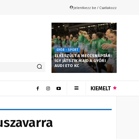
Jelentkezz be / Csatlakozz
GYŐR - SPORT
ELKÉSZÜLT A MECCSNAPTÁR:
ÍGY JÁTSZIK MAJD A GYŐRI
AUDI ETO KC
KIEMELT
uszavarra