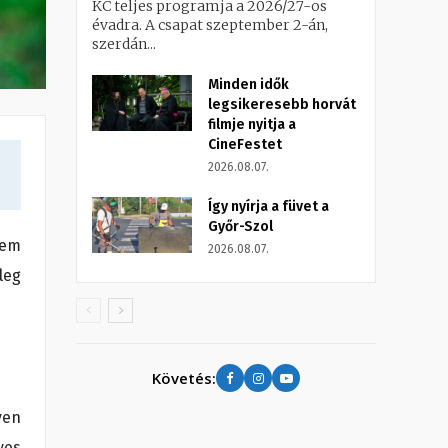
KC teljes programja a 2026/27-os
évadra. A csapat szeptember 2-án,
szerdán...
Minden idők
legsikeresebb horvát
filmje nyitja a
CineFestet
2026.08.07.
Így nyírja a füvet a
Győr-Szol
nem
2026.08.07.
leg
Követés:
yen
yes