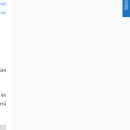
hat
yos
lan
 és
erű