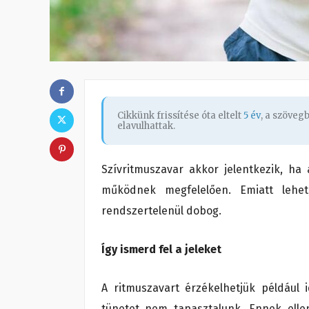
Cikkünk frissítése óta eltelt
5 év
, a szöveg
elavulhattak.
Szívritmuszavar akkor jelentkezik, ha
működnek megfelelően. Emiatt lehet
rendszertelenül dobog.
Így ismerd fel a jeleket
A ritmuszavart érzékelhetjük például
tünetet nem tapasztalunk. Ennek ellen