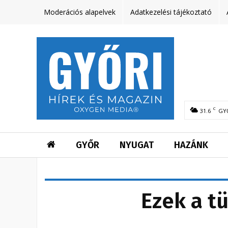
Moderációs alapelvek
Adatkezelési tájékoztató
C
31.6
GY
GYŐR
NYUGAT
HAZÁNK
Ezek a t