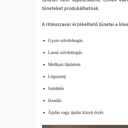
tüneteket produkálhatnak.
A ritmuszavar érzékelhető tünetei a köv
Gyors szívdobogás
Lassú szívdobogás
Mellkasi fájdalom
Légszomj
Szédülés
Izzadás
Ájulás vagy ájulás közeli érzés