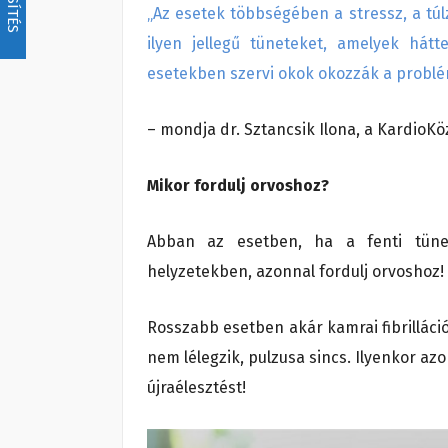
„Az esetek többségében a stressz, a túlz
ilyen jellegű tüneteket, amelyek hát
esetekben szervi okok okozzák a problé
– mondja dr. Sztancsik Ilona, a KardioK
Mikor fordulj orvoshoz?
Abban az esetben, ha a fenti tünet
helyzetekben, azonnal fordulj orvoshoz!
Rosszabb esetben akár kamrai fibrilláció
nem lélegzik, pulzusa sincs. Ilyenkor az
újraélesztést!