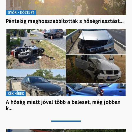
GYŐR - KÖZÉLET
Péntekig meghosszabbították s hőségriasztást…
KÉK HÍREK
A hőség miatt jóval több a baleset, még jobban
k…