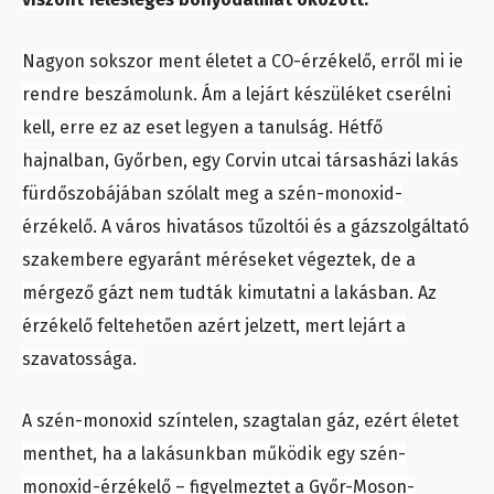
Nagyon sokszor ment életet a CO-érzékelő, erről mi ie
rendre beszámolunk. Ám a lejárt készüléket cserélni
kell, erre ez az eset legyen a tanulság. Hétfő
hajnalban, Győrben, egy Corvin utcai társasházi lakás
fürdőszobájában szólalt meg a szén-monoxid-
érzékelő. A város hivatásos tűzoltói és a gázszolgáltató
szakembere egyaránt méréseket végeztek, de a
mérgező gázt nem tudták kimutatni a lakásban. Az
érzékelő feltehetően azért jelzett, mert lejárt a
szavatossága.
A szén-monoxid színtelen, szagtalan gáz, ezért életet
menthet, ha a lakásunkban működik egy szén-
monoxid-érzékelő – figyelmeztet a Győr-Moson-