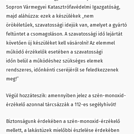
Sopron Vármegyei Katasztrófavédelmi Igazgatóság,
majd aláhúzza: ezek a készülékek „nem
örökéletűek, szavatossági idejük van, amelyet a gyártó
feltüntet a csomagoláson. A szavatossági idő lejártát
követően új készüléket kell vásárolni! Az elemmel
működő érzékelők esetében a szavatossági
időn belül a működéshez szükséges elemek
rendszeres, időnkénti cseréjéről se feledkezzenek
meg!”
Végül hozzáteszik: amennyiben jelez a szén-monoxid-
érzékelő azonnal tárcsázzák a 112-es segélyhívót!
Biztonságunk érdekében a szén-monoxid-érzékelő
mellett, a lakástüzek mielőbbi észlelése érdekében