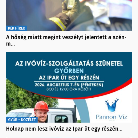
KÉK HÍREK
A hőség miatt megint veszélyt jelentett a szén-
m…
GYŐR - KÖZÉLET
Holnap nem lesz ivóvíz az Ipar út egy részén…