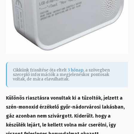
Cikkünk frissítése óta eltelt
3 hónap
, a szövegben
szereplő információk a megjelenéskor pontosak
voltak, de mára elavulhattak.
Különös riasztásra vonultak ki a tűzoltók, jelzett a
szén-monoxid érzékelő győr-nádorvárosi lakásban,
gáz azonban nem szivárgott. Kiderült. hogy a
készülék lejárt, le kellett volna már cserélni, így
viszont felesleges bonyodalmat okozott.