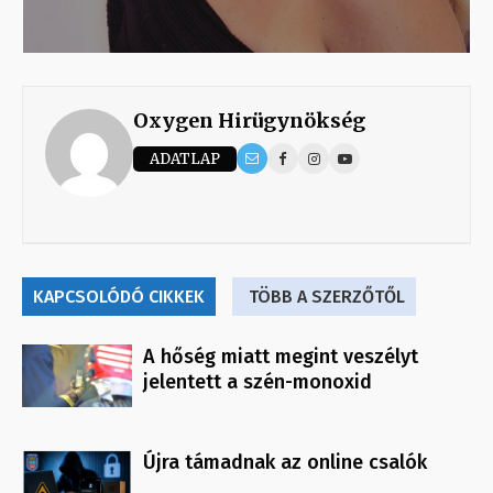
Oxygen Hirügynökség
ADATLAP
KAPCSOLÓDÓ CIKKEK
TÖBB A SZERZŐTŐL
A hőség miatt megint veszélyt
jelentett a szén-monoxid
Újra támadnak az online csalók