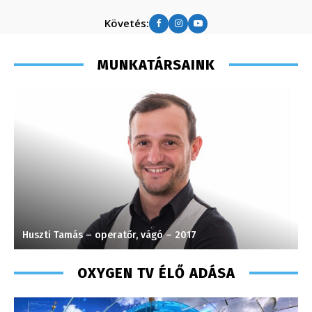
Követés:
MUNKATÁRSAINK
Huszti Tamás – operatőr, vágó – 2017
S
OXYGEN TV ÉLŐ ADÁSA