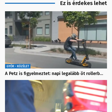
Ez is érdekes lehet
GYŐR - KÖZÉLET
A Petz is figyelmeztet: napi legalább öt rollerb…