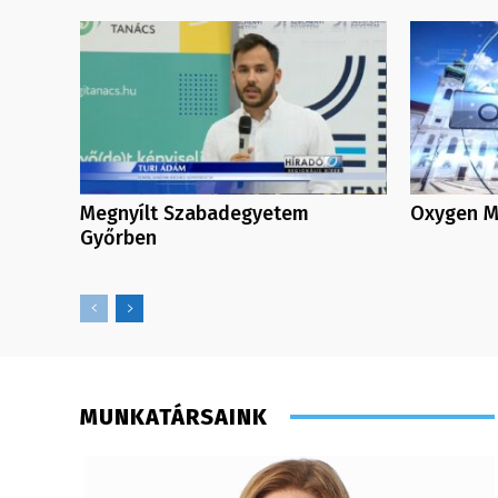
Megnyílt Szabadegyetem
Oxygen Me
Győrben
MUNKATÁRSAINK