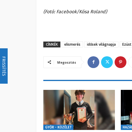
(Fotó: Facebook/Kósa Roland)
CÍMKÉK
elismerés
idősek világnapja
Ezüst
FRISSÍTÉS
Megosztás
GYŐR - KÖZÉLET
HAZÁ