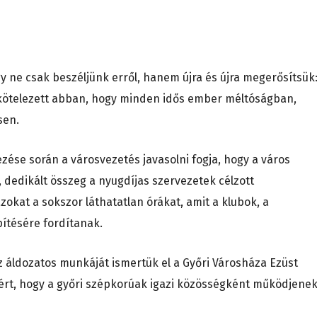
gy ne csak beszéljünk erről, hanem újra és újra megerősítsük
kötelezett abban, hogy minden idős ember méltóságban,
sen.
zése során a városvezetés javasolni fogja, hogy a város
 dedikált összeg a nyugdíjas szervezetek célzott
zokat a sokszor láthatatlan órákat, amit a klubok, a
pítésére fordítanak.
áldozatos munkáját ismertük el a Győri Városháza Ezüst
ért, hogy a győri szépkorúak igazi közösségként működjenek