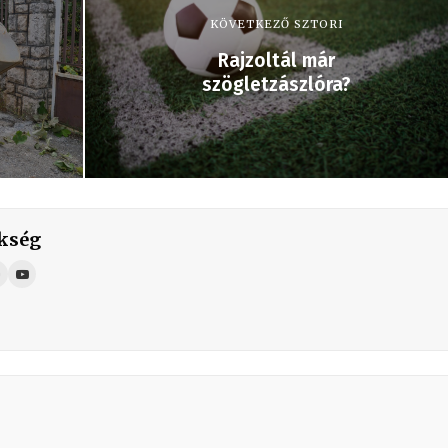
KÖVETKEZŐ SZTORI
Rajzoltál már
n
szögletzászlóra?
kség