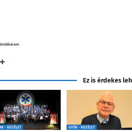
 Emlékérem
Ez is érdekes le
NK - KÖZÉLET
GYŐR - KÖZÉLET