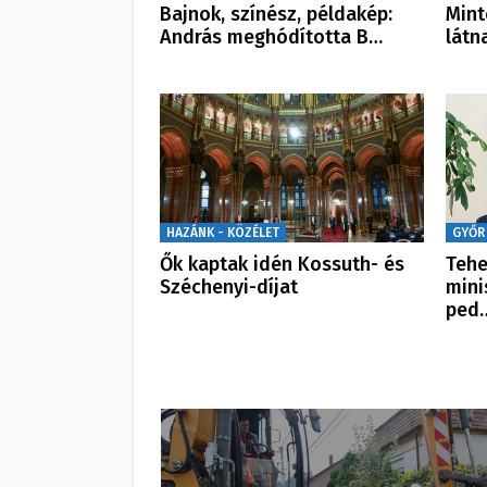
Bajnok, színész, példakép:
Mint
András meghódította B…
látn
HAZÁNK - KÖZÉLET
GYŐR
Ők kaptak idén Kossuth- és
Teh
Széchenyi-díjat
mini
ped