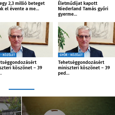
egy 2,3 millió beteget
Életműdíjat kapott
ak el évente a me…
Niederland Tamás győri
gyerme…
 - KÖZÉLET
GYŐR - KÖZÉLET
etséggondozásért
Tehetséggondozásért
szteri köszönet – 39
miniszteri köszönet – 39
…
ped…