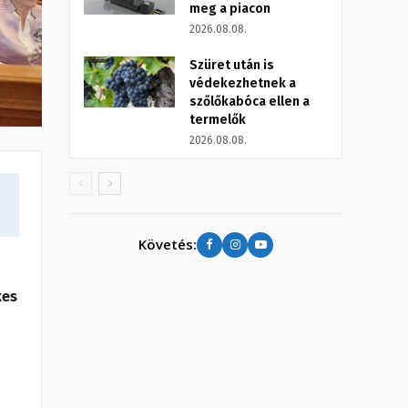
meg a piacon
2026.08.08.
Szüret után is
védekezhetnek a
szőlőkabóca ellen a
termelők
2026.08.08.
Követés:
kes