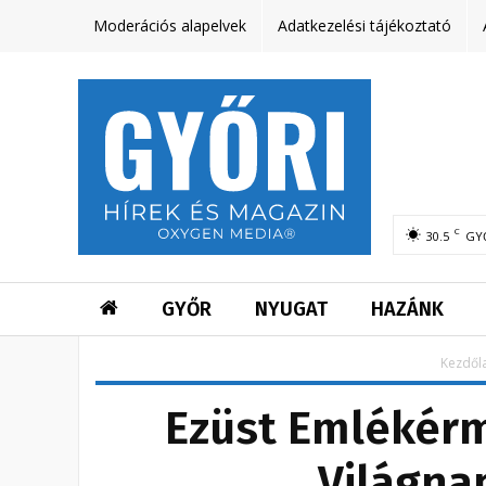
Moderációs alapelvek
Adatkezelési tájékoztató
C
30.5
GY
GYŐR
NYUGAT
HAZÁNK
Kezdől
Ezüst Emlékérm
Világna