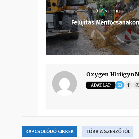
ELŐZŐ SZTORI
Felújítás Ménfőcsanako
Oxygen Hirügynö
ADATLAP
KAPCSOLÓDÓ CIKKEK
TÖBB A SZERZŐTŐL