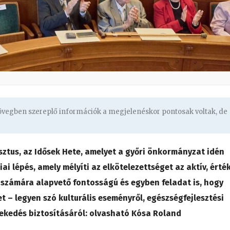
zövegben szereplő információk a megjelenéskor pontosak voltak, de
sztus, az Idősek Hete, amelyet a győri önkormányzat idén
iai lépés, amely mélyíti az elkötelezettséget az aktív, érté
 számára alapvető fontosságú és egyben feladat is, hogy
– legyen szó kulturális eseményről, egészségfejlesztési
ekedés biztosításáról: olvasható Kósa Roland