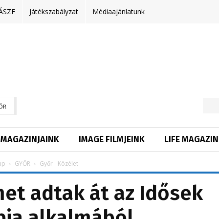
ÁSZF
Játékszabályzat
Médiaajánlatunk
ŐR
MAGAZINJAINK
IMAGE FILMJEINK
LIFE MAGAZIN
ap
GYŐR
Győr - Közélet
et adtak át az Idősek
pja alkalmából