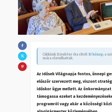
Cikkünk frissítése óta eltelt
10 hónap
, a s
mára elavulhattak.
Az Idősek Világnapja fontos, ünnepi ge
először szervezett meg, viszont stratég
időskor ügye mellett. Az önkormányzat
támogassa ezeket a kezdeményezéseket 
programról vagy akár a közösségi közl
alpolgármester közleményében.