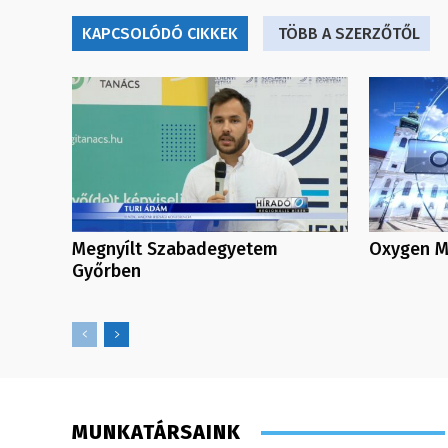
KAPCSOLÓDÓ CIKKEK
TÖBB A SZERZŐTŐL
Megnyílt Szabadegyetem
Oxygen Me
Győrben
MUNKATÁRSAINK