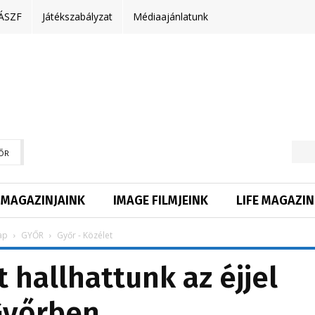
ÁSZF
Játékszabályzat
Médiaajánlatunk
ŐR
MAGAZINJAINK
IMAGE FILMJEINK
LIFE MAGAZIN
ap
GYŐR
Győr - Közélet
hallhattunk az éjjel
Győrben