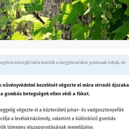
övegben szereplő információk a megjelenéskor pontosak voltak, de
k növényvédelmi kezelését végezte el mára virradó éjszaka
 a gombás betegségek ellen védi a fákat.
reggelig végezte el a közterületi juhar- és vadgesztenyefák
célja a levélaknázómoly, valamint a különböző gombás
tevők tömeges elszaporodásának megelőzése.