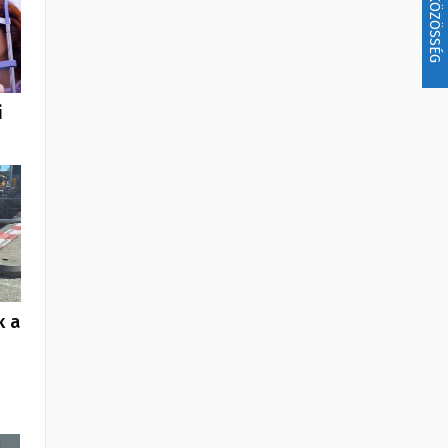
KÖZÖSSÉG
i
k a