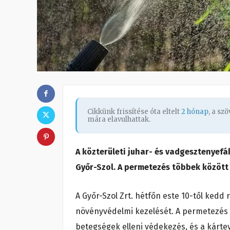
Cikkünk frissítése óta eltelt
2 hónap
, a sz
mára elavulhattak.
A közterületi juhar- és vadgesztenyefá
Győr-Szol. A permetezés többek között
A Győr-Szol Zrt. hétfőn este 10-től kedd 
növényvédelmi kezelését. A permetezés 
betegségek elleni védekezés, és a kár