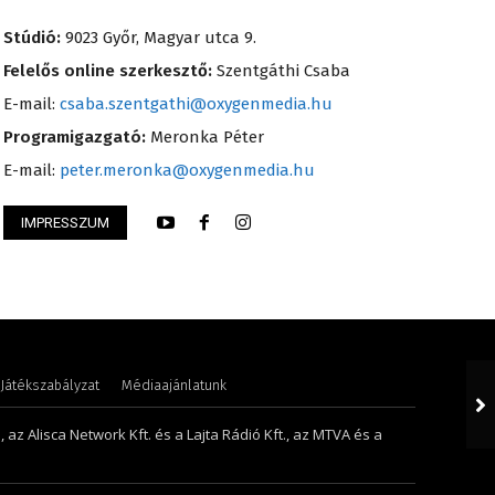
Stúdió:
9023 Győr, Magyar utca 9.
Felelős online szerkesztő:
Szentgáthi Csaba
E-mail:
csaba.szentgathi@oxygenmedia.hu
Programigazgató:
Meronka Péter
E-mail:
peter.meronka@oxygenmedia.hu
IMPRESSZUM
i – szerkesztő-riporter – 2017
Süli Gabriella – sa
Játékszabályzat
Médiaajánlatunk
 az Alisca Network Kft. és a Lajta Rádió Kft., az MTVA és a