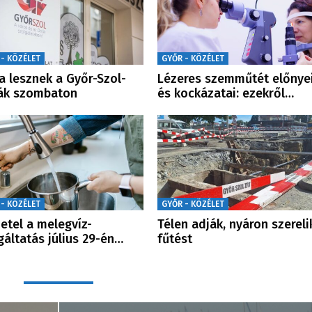
 - KÖZÉLET
GYŐR - KÖZÉLET
a lesznek a Győr-Szol-
Lézeres szemműtét előnye
ák szombaton
és kockázatai: ezekről…
 - KÖZÉLET
GYŐR - KÖZÉLET
etel a melegvíz-
Télen adják, nyáron szereli
gáltatás július 29-én…
fűtést