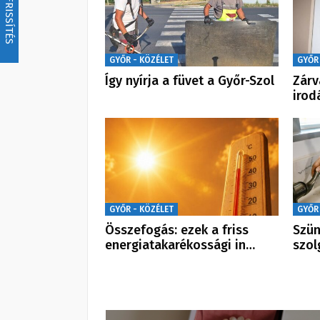
FRISSÍTÉS
GYŐR - KÖZÉLET
GYŐR
Így nyírja a füvet a Győr-Szol
Zárv
irod
GYŐR - KÖZÉLET
GYŐR
Összefogás: ezek a friss
Szün
energiatakarékossági in…
szol