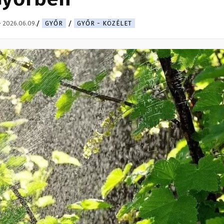
-
2026.06.09.
GYŐR
GYŐR - KÖZÉLET