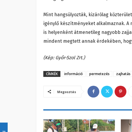
Mint hangsúlyozták, kizárólag közterüle
igénylő készítményeket alkalmaznak. A m
is helyenként átmenetileg nagyobb zajjal
mindent megtett annak érdekében, hogy 
(Kép: Győr-Szol Zrt.)
CÍMKÉK
információ
permetezés
zajhatás
Megosztás