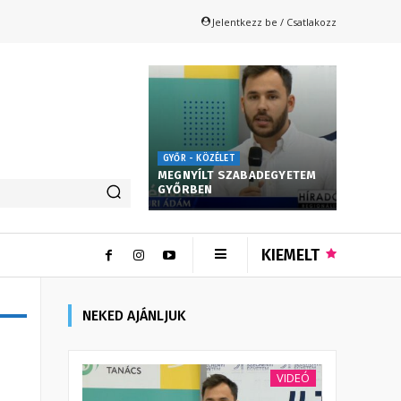
Jelentkezz be / Csatlakozz
GYŐR - KÖZÉLET
MEGNYÍLT SZABADEGYETEM
GYŐRBEN
KIEMELT
NEKED AJÁNLJUK
VIDEÓ