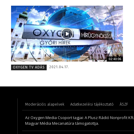
02:40:06
Juhászné M. Veronika – könyvelő – 2014
Szél Món
2021.04.17.
OXYGEN TV ADÁS
Moderációs alapelvek
Adatkezelési tájékoztató
ÁSZF
Az Oxygen Media Csoport tagjai: A Plusz Rádió Nonprofit Kft.,
Magyar Média Mecanatúra támogatottja.