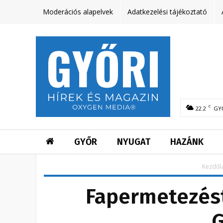
Moderációs alapelvek
Adatkezelési tájékoztató
C
22.2
GY
GYŐR
NYUGAT
HAZÁNK
Kezdől
Fapermetezést 