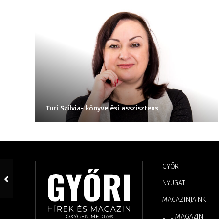
Turi Szilvia- könyvelési asszisztens
GYŐR
NYUGAT
MAGAZINJAINK
LIFE MAGAZIN