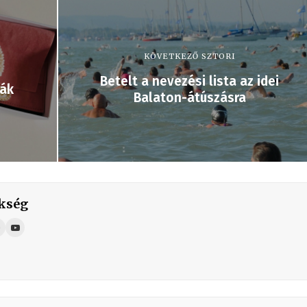
KÖVETKEZŐ SZTORI
Betelt a nevezési lista az idei
ták
Balaton-átúszásra
kség