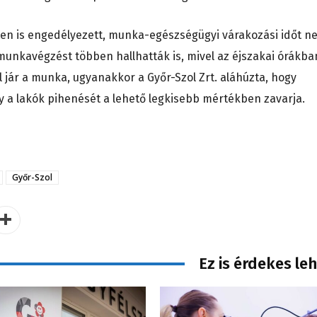
ten is engedélyezett, munka-egészségügyi várakozási időt n
unkavégzést többen hallhatták is, mivel az éjszakai órákba
 jár a munka, ugyanakkor a Győr-Szol Zrt. aláhúzta, hogy
a lakók pihenését a lehető legkisebb mértékben zavarja.
Győr-Szol
Ez is érdekes le