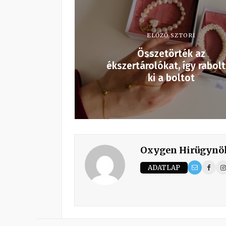
ELŐZŐ SZTORI
Összetörték az
ékszertárolókat, így rabol
ki a boltot
Oxygen Hirügynö
ADATLAP