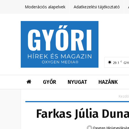
Moderációs alapelvek
Adatkezelési tájékoztató
C
29.1
GY
GYŐR
NYUGAT
HAZÁNK
Kezdő
Farkas Júlia Dun
Oxygen Hirügynöksé