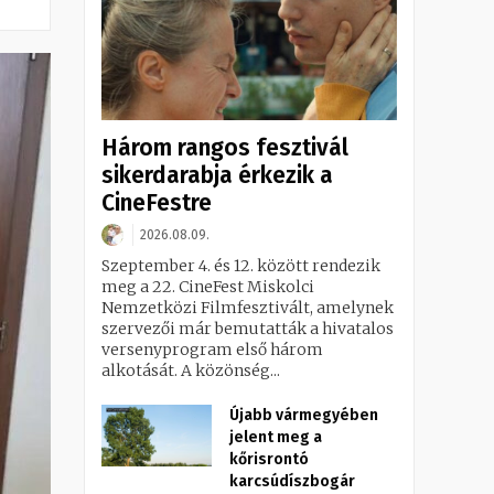
Három rangos fesztivál
sikerdarabja érkezik a
CineFestre
2026.08.09.
Szeptember 4. és 12. között rendezik
meg a 22. CineFest Miskolci
Nemzetközi Filmfesztivált, amelynek
szervezői már bemutatták a hivatalos
versenyprogram első három
alkotását. A közönség...
Újabb vármegyében
jelent meg a
kőrisrontó
karcsúdíszbogár