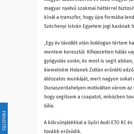
magyar nyelvű szakmai háttérrel biztosítj
kínál a transzfer, hogy újra formába len
Széchenyi István Egyetem jogi karának h
„Egy év távollét után boldogan tértem 
mentem keresztül. Kifejezetten hálás v
gyógyulás során, és most is segít abban
kiemelném Holanek Zoltán erőnléti edző 
áldozatos munkáját, mert nagyon sokat d
Dunaszerdahelyen motiváltan várom az új 
hogy segítsem a csapatot, miközben tov
Júlia.
FRISSÍTÉS
A kölcsönjátékkal a Győri Audi ETO KC é
tovább erősödik.