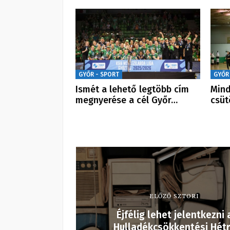
GYŐR - SPORT
GYŐR
Ismét a lehető legtöbb cím
Mind
megnyerése a cél Győr…
csüt
ELŐZŐ SZTORI
Éjfélig lehet jelentkezni 
Hulladékcsökkentési Hét