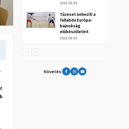
2026.08.09.
Tűzeset nehezíti a
fallabda Európa-
bajnokság
előkészületeit
2026.08.09.
a
Követés:
Ez
ub