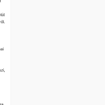
t
lül
ől.
mai
zi,
re