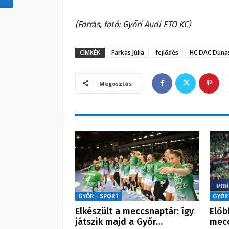
(Forrás, fotó: Győri Audi ETO KC)
CÍMKÉK
Farkas Júlia
fejlődés
HC DAC Duna
Megosztás
GYŐR - SPORT
GYŐR
Elkészült a meccsnaptár: így
Előb
játszik majd a Győr…
mecc