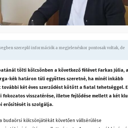
övegben szereplő információk a megjelenéskor pontosak voltak, de
atánál tölti kölcsönben a következő félévet Farkas Júlia, 
sárga-kék határon túli együttes szeretné, ha minél inkább
 további két éves szerződést kötött a fiatal tehetséggel. 
 fokozatos visszatérése, illetve fejlődése mellett a két kl
erősítését is szolgálja.
lia budaörsi kölcsönjátékát követően vállsérülése