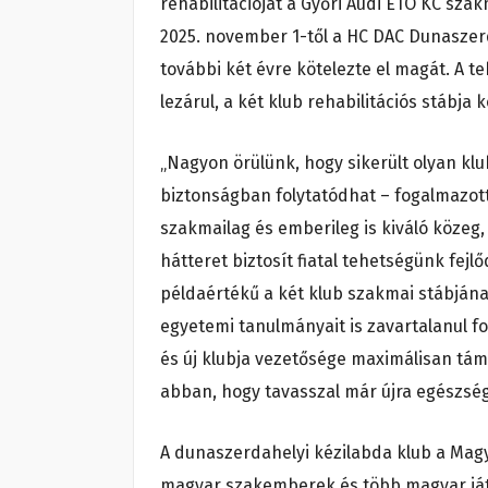
rehabilitációját a Győri Audi ETO KC szak
2025. november 1-től a HC DAC Dunaszerd
további két évre kötelezte el magát. A t
lezárul, a két klub rehabilitációs stábja
„Nagyon örülünk, hogy sikerült olyan klub
biztonságban folytatódhat – fogalmazott 
szakmailag és emberileg is kiváló közeg
hátteret biztosít fiatal tehetségünk fej
példaértékű a két klub szakmai stábjána
egyetemi tanulmányait is zavartalanul fo
és új klubja vezetősége maximálisan tá
abban, hogy tavasszal már újra egészség
A dunaszerdahelyi kézilabda klub a Magy
magyar szakemberek és több magyar játék