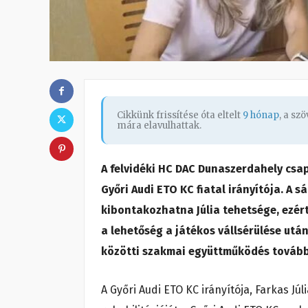
Cikkünk frissítése óta eltelt
9 hónap
, a sz
mára elavulhattak.
A felvidéki HC DAC Dunaszerdahely csap
Győri Audi ETO KC fiatal irányítója. A 
kibontakozhatna Júlia tehetsége, ezért
a lehetőség a játékos vállsérülése utáni
közötti szakmai együttműködés további 
A Győri Audi ETO KC irányítója, Farkas Jú