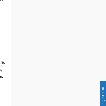
ra.
k,
as
KÖZÖSSÉG