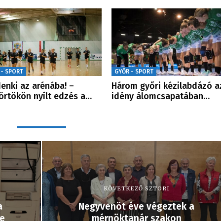
 - SPORT
GYŐR - SPORT
enki az arénába! –
Három győri kézilabdázó a
örtökön nyílt edzés a…
idény álomcsapatában…
KÖVETKEZŐ SZTORI
a
Negyvenöt éve végeztek a
re
mérnöktanár szakon