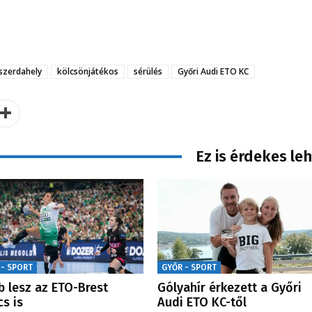
szerdahely
kölcsönjátékos
sérülés
Győri Audi ETO KC
Ez is érdekes le
 - SPORT
GYŐR - SPORT
b lesz az ETO-Brest
Gólyahír érkezett a Győri
s is
Audi ETO KC-től