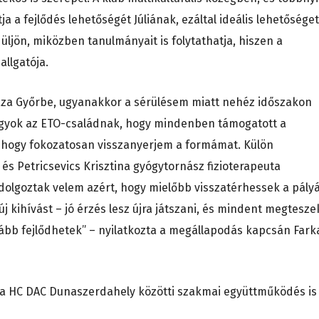
a a fejlődés lehetőségét Júliának, ezáltal ideális lehetőséget
düljön, miközben tanulmányait is folytathatja, hiszen a
allgatója.
haza Győrbe, ugyanakkor a sérülésem miatt nehéz időszakon
agyok az ETO-családnak, hogy mindenben támogatott a
, hogy fokozatosan visszanyerjem a formámat. Külön
és Petricsevics Krisztina gyógytornász fizioterapeuta
olgoztak velem azért, hogy mielőbb visszatérhessek a pályá
kihívást – jó érzés lesz újra játszani, és mindent megtesze
ább fejlődhetek” – nyilatkozta a megállapodás kapcsán Fark
s a HC DAC Dunaszerdahely közötti szakmai együttműködés is