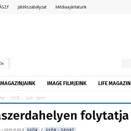
ÁSZF
Játékszabályzat
Médiaajánlatunk
ŐR
MAGAZINJAINK
IMAGE FILMJEINK
LIFE MAGAZIN
lap
GYŐR
Győr - Sport
aszerdahelyen folytatja
g
-
2025.11.05.
GYŐR
GYŐR - SPORT