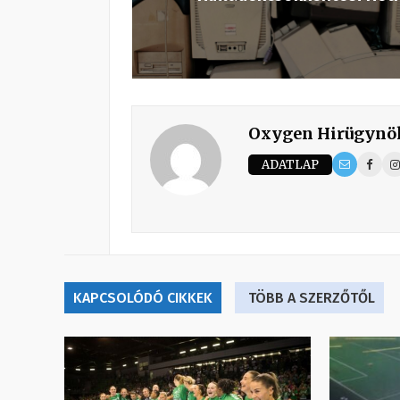
Oxygen Hirügynö
ADATLAP
KAPCSOLÓDÓ CIKKEK
TÖBB A SZERZŐTŐL