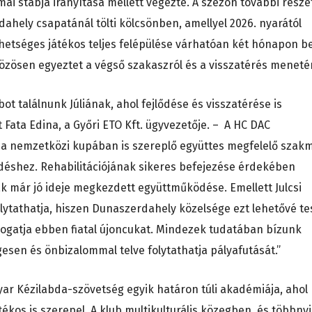
mai stábja irányítása mellett végezte. A szezon további részé
ahely csapatánál tölti kölcsönben, amellyel 2026. nyarától
ehetséges játékos teljes felépülése várhatóan két hónapon be
 közösen egyeztet a végső szakaszról és a visszatérés menetér
ot találnunk Júliának, ahol fejlődése és visszatérése is
Fata Edina, a Győri ETO Kft. ügyvezetője. – A HC DAC
, a nemzetközi kupában is szereplő együttes megfelelő szak
lődéshez. Rehabilitációjának sikeres befejezése érdekében
k már jó ideje megkezdett együttműködése. Emellett Julcsi
lytathatja, hiszen Dunaszerdahely közelsége ezt lehetővé tes
mogatja ebben fiatal újoncukat. Mindezek tudatában bízunk
esen és önbizalommal telve folytathatja pályafutását.”
ar Kézilabda-szövetség egyik határon túli akadémiája, ahol
os is szerepel. A klub multikulturális közegben, és többnyi