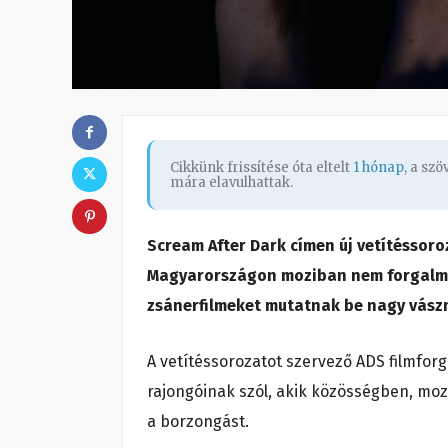
Cikkünk frissítése óta eltelt
1 hónap
, a sz
mára elavulhattak.
Scream After Dark címen új vetítéssoro
Magyarországon moziban nem forgalmaz
zsánerfilmeket mutatnak be nagy vász
A vetítéssorozatot szervező ADS filmfor
rajongóinak szól, akik közösségben, mo
a borzongást.