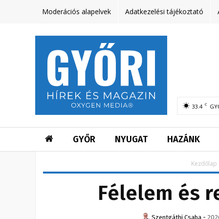
Moderációs alapelvek
Adatkezelési tájékoztató
C
33.4
GY
GYŐR
NYUGAT
HAZÁNK
Kezdőlap
Félelem és r
Szentgáthi Csaba
-
2026