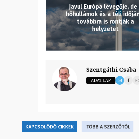
Javul Európa levegője, de
hőhullámok és a téli időjá
továbbra is rontják a
helyzetet
Szentgáthi Csaba
ADATLAP
KAPCSOLÓDÓ CIKKEK
TÖBB A SZERZŐTŐL