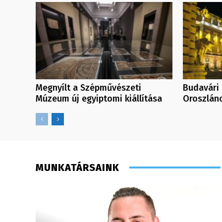
Megnyílt a Szépművészeti
Budavári 
Múzeum új egyiptomi kiállítása
Oroszlán
MUNKATÁRSAINK