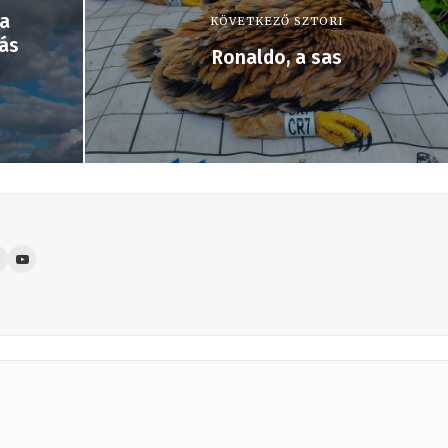
 a
KÖVETKEZŐ SZTORI
rás
Ronaldo, a sas