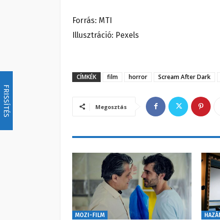
Forrás: MTI
Illusztráció: Pexels
CÍMKÉK
film
horror
Scream After Dark
FRISSÍTÉS
Megosztás
MOZI-FILM
HAZÁ