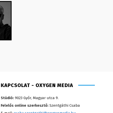
KAPCSOLAT - OXYGEN MEDIA
Stúdió:
9023 Győr, Magyar utca 9.
Felelős online szerkesztő:
Szentgáthi Csaba
E-mail:
csaba.szentgathi@oxygenmedia.hu