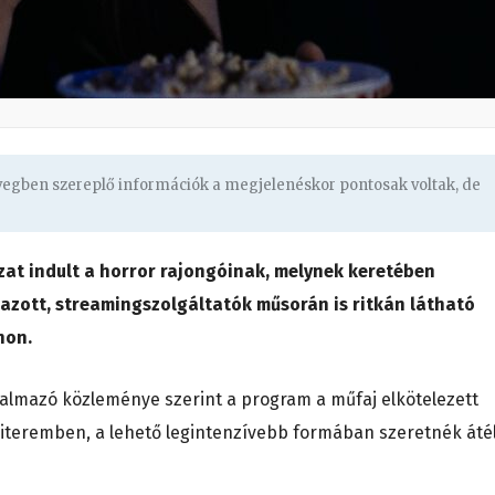
övegben szereplő információk a megjelenéskor pontosak voltak, de
zat indult a horror rajongóinak, melynek keretében
ott, streamingszolgáltatók műsorán is ritkán látható
non.
galmazó közleménye szerint a program a műfaj elkötelezett
ziteremben, a lehető legintenzívebb formában szeretnék áté