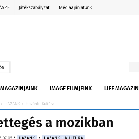
ÁSZF
Játékszabályzat
Médiaajánlatunk
ŐR
MAGAZINJAINK
IMAGE FILMJEINK
LIFE MAGAZIN
HAZÁNK
Hazánk - Kultúra
ettegés a mozikban
.07.05.
HAZÁNK
HAZÁNK - KULTÚRA