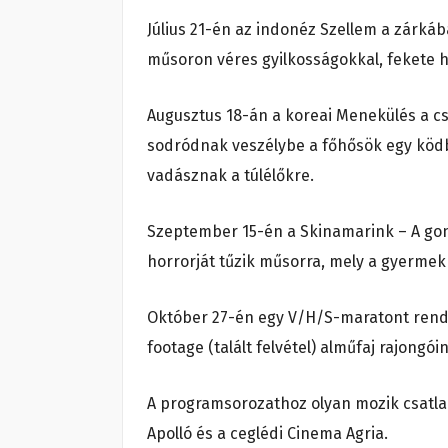
Július 21-én az indonéz Szellem a zárkába
műsoron véres gyilkosságokkal, fekete 
Augusztus 18-án a koreai Menekülés a cse
sodródnak veszélybe a főhősök egy ködb
vadásznak a túlélőkre.
Szeptember 15-én a Skinamarink – A gono
horrorját tűzik műsorra, mely a gyermek
Október 27-én egy V/H/S-maratont rende
footage (talált felvétel) alműfaj rajongói
A programsorozathoz olyan mozik csatlak
Apolló és a ceglédi Cinema Agria.