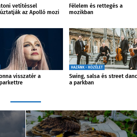
toni vetítéssel
Félelem és rettegés a
úztatják az Apolló mozi
mozikban
HAZÁNK - KÖZÉLET
nna visszatér a
Swing, salsa és street dan
parkettre
a parkban