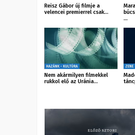
Reisz Gábor új filmje a
Mara
velencei premierrel csak…
búcs
…
HAZÁNK - KULTÚRA
ZENE
Nem akármilyen filmekkel
Mado
rukkol elő az Uránia…
tánc
ELŐZŐ SZTORI