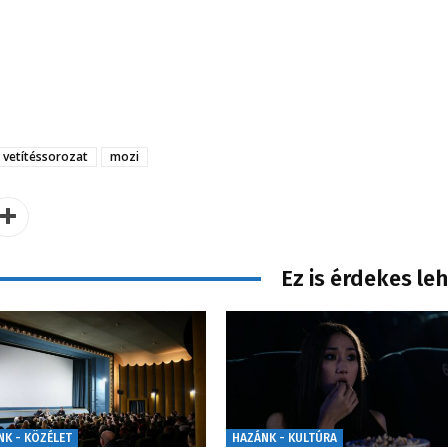
vetítéssorozat
mozi
Ez is érdekes le
NK - KÖZÉLET
HAZÁNK - KULTÚRA