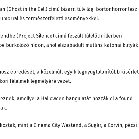
n (Ghost in the Cell) című bizarr, túlvilági börtönhorror lesz
humorral és természetfeletti eseményekkel.
ndbe (Project Silence) című feszült túlélőthrillerben
e burkolózó hídon, ahol elszabadult mutáns katonai kutyák
sz ébredését, a közelmúlt egyik legnyugtalanítóbb kísérlet
kori félelmek legmélyére vezet.
znek, amellyel a Halloween hangulatát hozzák el a found
nak.
oztak, mint a Cinema City Westend, a Sugár, a Corvin, pécsi