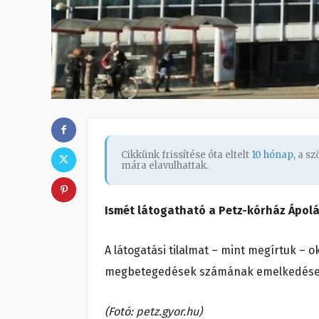
Cikkünk frissítése óta eltelt
10 hónap
, a s
mára elavulhattak.
Ismét látogatható a Petz-kórház Ápolá
A látogatási tilalmat – mint megírtuk – o
megbetegedések számának emelkedése,
(Fotó: petz.gyor.hu)