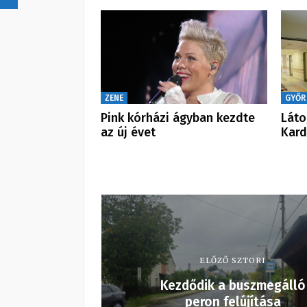
ZENE
GYŐR
Pink kórházi ágyban kezdte
Láto
az új évet
Kard
ELŐZŐ SZTORI
Kezdődik a buszmegálló
peron felújítása