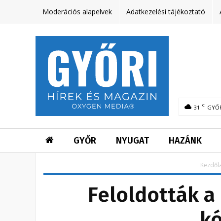
Moderációs alapelvek
Adatkezelési tájékoztató
C
31
GYŐ
GYŐR
NYUGAT
HAZÁNK
Kezdől
Feloldották a 
k