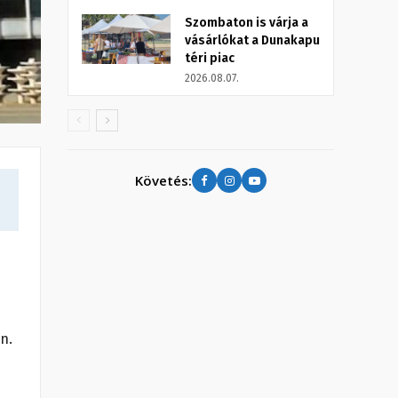
Szombaton is várja a
vásárlókat a Dunakapu
téri piac
2026.08.07.
Követés:
n.