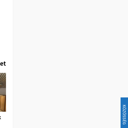
het
KÖZÖSSÉG
k