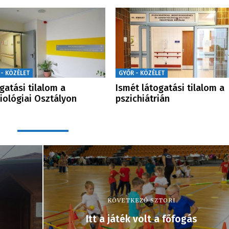
 - KÖZÉLET
GYŐR - KÖZÉLET
gatási tilalom a
Ismét látogatási tilalom a
iológiai Osztályon
pszichiátrián
KÖVETKEZŐ SZTORI
Itt a játék volt a főfogás