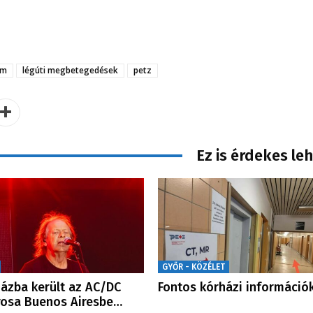
om
légúti megbetegedések
petz
Ez is érdekes le
GYŐR - KÖZÉLET
ázba került az AC/DC
Fontos kórházi információ
rosa Buenos Airesbe…