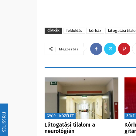
CÍMKÉK
feldoldás
kórház
látogatási tilal
Megosztás
FRISSÍTÉS
GYŐR - KÖZÉLET
ZENE
Látogatási tilalom a
Kórh
neurológián
gitá