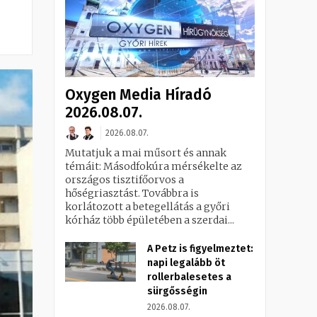
Oxygen Media Híradó
2026.08.07.
2026.08.07.
Mutatjuk a mai műsort és annak
témáit: Másodfokúra mérsékelte az
országos tisztifőorvos a
hőségriasztást. Továbbra is
korlátozott a betegellátás a győri
kórház több épületében a szerdai...
A Petz is figyelmeztet:
napi legalább öt
rollerbalesetes a
sürgősségin
2026.08.07.