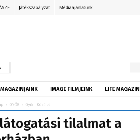
ÁSZF
Játékszabályzat
Médiaajánlatunk
R
MAGAZINJAINK
IMAGE FILMJEINK
LIFE MAGAZIN
ap
GYŐR
Győr - Közélet
látogatási tilalmat a
órházban