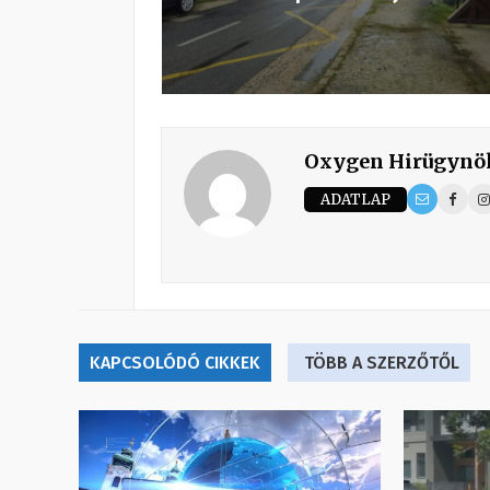
Oxygen Hirügynö
ADATLAP
KAPCSOLÓDÓ CIKKEK
TÖBB A SZERZŐTŐL