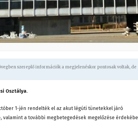
zövegben szereplő információk a megjelenéskor pontosak voltak, de
si Osztálya
.
któber 1-jén rendelték el az akut légúti tünetekkel járó
 valamint a további megbetegedések megelőzése érdekébe