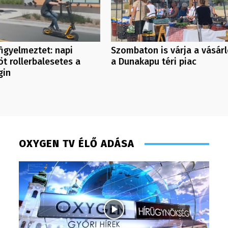
 figyelmeztet: napi
Szombaton is várja a vásár
öt rollerbalesetes a
a Dunakapu téri piac
gin
OXYGEN TV ÉLŐ ADÁSA