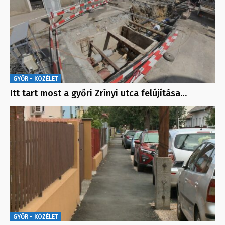
GYŐR - KÖZÉLET
Itt tart most a győri Zrínyi utca felújítása…
GYŐR - KÖZÉLET