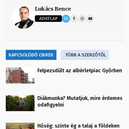
Lukács Bence
ADATLAP
KAPCSOLÓDÓ CIKKEK
TÖBB A SZERZŐTŐL
Felpezsdült az albérletpiac Győrben
Diákmunka? Mutatjuk, mire érdemes
odafigyelni
Hőség: szinte ég a talaj a földeken