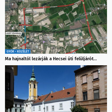
GYŐR - KÖZÉLET
Ma hajnaltól lezárják a Hecsei úti felüljárót…