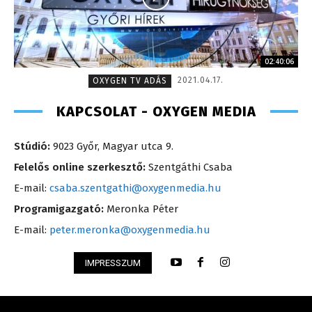
02:40:06
2021.04.17.
OXYGEN TV ADÁS
KAPCSOLAT - OXYGEN MEDIA
Stúdió:
9023 Győr, Magyar utca 9.
Felelős online szerkesztő:
Szentgáthi Csaba
E-mail:
csaba.szentgathi@oxygenmedia.hu
Programigazgató:
Meronka Péter
E-mail:
peter.meronka@oxygenmedia.hu
IMPRESSZUM