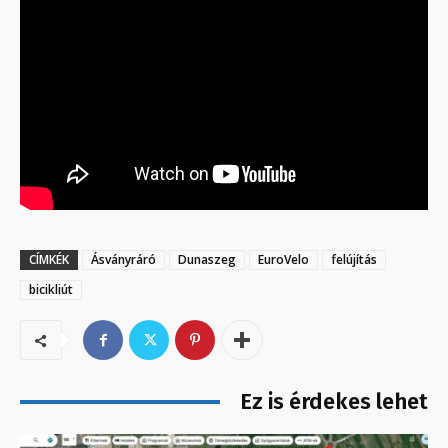
CÍMKÉK
Ásványráró
Dunaszeg
EuroVelo
felújítás
bicikliút
Ez is érdekes lehet