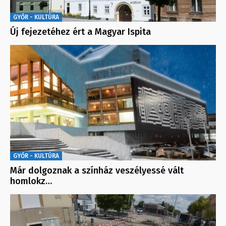
GYŐR - KULTÚRA
Új fejezetéhez ért a Magyar Ispita
GYŐR - KULTÚRA
Már dolgoznak a színház veszélyessé vált
homlokz…