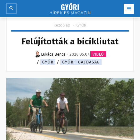
Kezdőlap
GYŐR
Felújították a bicikliutat
Lukács Bence
-
2026.05.07.
VIDEÓ
GYŐR
GYŐR - GAZDASÁG