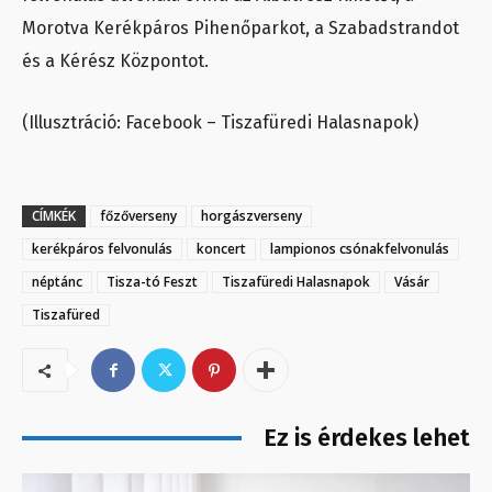
Morotva Kerékpáros Pihenőparkot, a Szabadstrandot
és a Kérész Központot.
(Illusztráció: Facebook – Tiszafüredi Halasnapok)
CÍMKÉK
főzőverseny
horgászverseny
kerékpáros felvonulás
koncert
lampionos csónakfelvonulás
néptánc
Tisza-tó Feszt
Tiszafüredi Halasnapok
Vásár
Tiszafüred
Ez is érdekes lehet