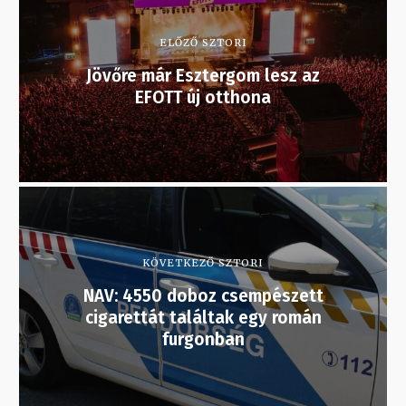
ELŐZŐ SZTORI
Jövőre már Esztergom lesz az
EFOTT új otthona
KÖVETKEZŐ SZTORI
NAV: 4550 doboz csempészett
cigarettát találtak egy román
furgonban