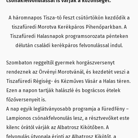
csónakfelvonulással is várják a közönséget.
A háromnapos Tisza-tó Feszt csütörtökön kezdődik a
tiszafüredi Morotva Kerékpáros Pihenőparkban. A
Tiszafüredi Halasnapok programsorozata pénteken
délután családi kerékpáros felvonulással indul.
Szombaton reggeltől gyermek horgászversenyt
rendeznek az Örvényi Morotvánál, és kezdetét veszi a
Tiszafüredi Régiség- és Kézműves Vásár a Halas téren.
Ezen a napon tartják halászlé és bográcsos ételek
főzőversenyeit is.
A nap egyik leglátványosabb programja a FüredFény –
Lampionos csónakfelvonulás lesz, a résztvevőket este
kilenc órától várják az Albatrosz Kikötőben. A
felvonulás útvonala érinti az Albatrosz Kikötőt, a