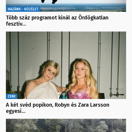
HAZÁNK - KÖZÉLET
Több száz programot kínál az Ördögkatlan
fesztiv…
ZENE
A két svéd popikon, Robyn és Zara Larsson
egyesí…