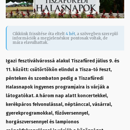
Cikkünk frissítése óta eltelt
4 hét
, a szövegben szereplő
információk a megjelenéskor pontosak voltak, de
mára elavulhattak.
Igazi fesztiválvárossá alakul Tiszafüred július 9. és
11. között: csütörtökön elindul a Tisza-tó Feszt,
pénteken és szombaton pedig a Tiszafüredi
Halasnapok ingyenes programjaira is várják a
látogatókat. A három nap alatt koncertekkel,
kerékpáros felvonulással, néptánccal, vásárral,
gyerekprogramokkal, főzőversennyel,
horgászversennyel és lampionos