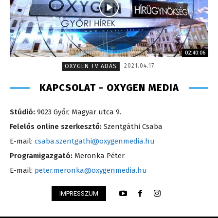
02:40:06
2021.04.17.
OXYGEN TV ADÁS
KAPCSOLAT - OXYGEN MEDIA
Stúdió:
9023 Győr, Magyar utca 9.
Felelős online szerkesztő:
Szentgáthi Csaba
E-mail:
csaba.szentgathi@oxygenmedia.hu
Programigazgató:
Meronka Péter
E-mail:
peter.meronka@oxygenmedia.hu
IMPRESSZUM