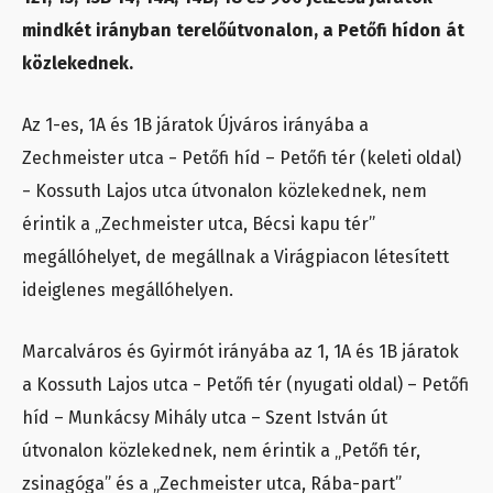
mindkét irányban terelőútvonalon, a Petőfi hídon át
közlekednek.
Az 1-es, 1A és 1B járatok Újváros irányába a
Zechmeister utca − Petőfi híd – Petőfi tér (keleti oldal)
− Kossuth Lajos utca útvonalon közlekednek, nem
érintik a „Zechmeister utca, Bécsi kapu tér”
megállóhelyet, de megállnak a Virágpiacon létesített
ideiglenes megállóhelyen.
Marcalváros és Gyirmót irányába az 1, 1A és 1B járatok
a Kossuth Lajos utca − Petőfi tér (nyugati oldal) – Petőfi
híd – Munkácsy Mihály utca – Szent István út
útvonalon közlekednek, nem érintik a „Petőfi tér,
zsinagóga” és a „Zechmeister utca, Rába-part”