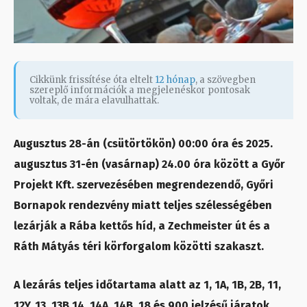
Cikkünk frissítése óta eltelt
12 hónap
, a szövegben
szereplő információk a megjelenéskor pontosak
voltak, de mára elavulhattak.
Augusztus 28-án (csütörtökön) 00:00 óra és 2025.
augusztus 31-én (vasárnap) 24.00 óra között a Győr
Projekt Kft. szervezésében megrendezendő, Győri
Bornapok rendezvény miatt teljes szélességében
lezárják a Rába kettős híd, a Zechmeister út és a
Ráth Mátyás téri körforgalom közötti szakaszt.
A lezárás teljes időtartama alatt az 1, 1A, 1B, 2B, 11,
12Y, 13, 13B 14, 14A, 14B, 18 és 900 jelzésű járatok