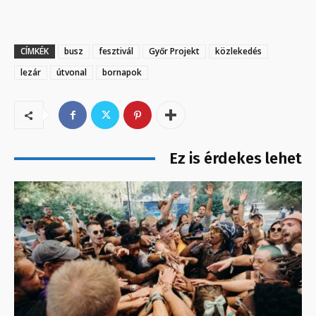
CÍMKÉK
busz
fesztivál
Győr Projekt
közlekedés
lezár
útvonal
bornapok
Ez is érdekes lehet