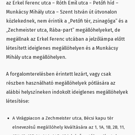
az Erkel Ferenc utca – Róth Emil utca − Petőfi híd –
Munkácsy Mihály utca – Szent István út útvonalon
közlekednek, nem érintik a „Petőfi tér, zsinagóga” és a
„Zechmeister utca, Rába-part” megállóhelyeket, de
megállnak az Erkel Ferenc utcában a jelzőlámpa előtt
létesített ideiglenes megállóhelyen és a Munkácsy
Mihály utca megállóhelyen.
A forgalomterelésben érintett lezárt, vagy csak
részben használható megállóhelyek pótlására az
alábbi helyszíneken indokolt ideiglenes megállóhelyek
létesítése:
A Virágpiacon a Zechmeister utca, Bécsi kapu tér
elnevezésű megállóhely kiváltására az 1, 1A, 1B, 2B, 11,