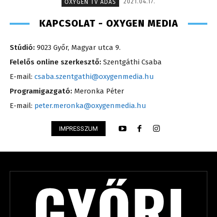
2021.04.17.
OXYGEN TV ADÁS
KAPCSOLAT - OXYGEN MEDIA
Stúdió:
9023 Győr, Magyar utca 9.
Felelős online szerkesztő:
Szentgáthi Csaba
E-mail:
csaba.szentgathi@oxygenmedia.hu
Programigazgató:
Meronka Péter
E-mail:
peter.meronka@oxygenmedia.hu
IMPRESSZUM