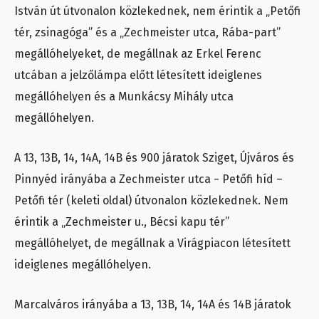
István út útvonalon közlekednek, nem érintik a „Petőfi
tér, zsinagóga” és a „Zechmeister utca, Rába-part”
megállóhelyeket, de megállnak az Erkel Ferenc
utcában a jelzőlámpa előtt létesített ideiglenes
megállóhelyen és a Munkácsy Mihály utca
megállóhelyen.
A 13, 13B, 14, 14A, 14B és 900 járatok Sziget, Újváros és
Pinnyéd irányába a Zechmeister utca − Petőfi híd –
Petőfi tér (keleti oldal) útvonalon közlekednek. Nem
érintik a „Zechmeister u., Bécsi kapu tér”
megállóhelyet, de megállnak a Virágpiacon létesített
ideiglenes megállóhelyen.
Marcalváros irányába a 13, 13B, 14, 14A és 14B járatok