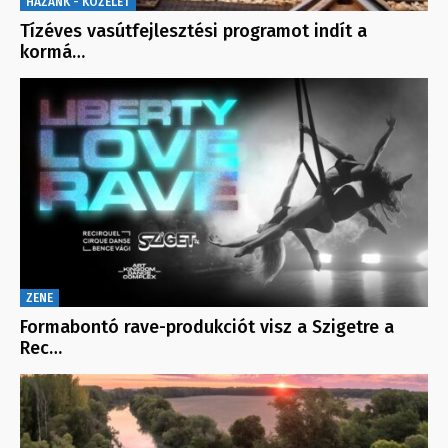
HAZÁNK - KÖZÉLET
Tízéves vasútfejlesztési programot indít a
kormá…
ZENE
Formabontó rave-produkciót visz a Szigetre a
Rec…