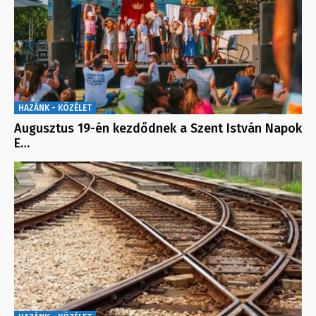
HAZÁNK - KÖZÉLET
Augusztus 19-én kezdődnek a Szent István Napok
E…