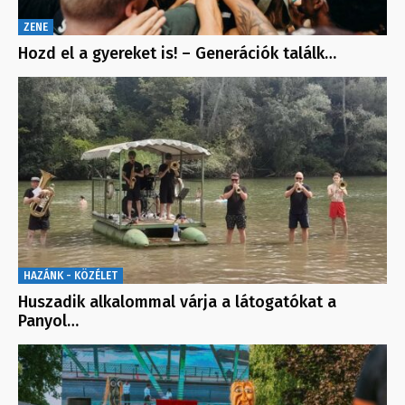
ZENE
Hozd el a gyereket is! – Generációk találk…
HAZÁNK - KÖZÉLET
Huszadik alkalommal várja a látogatókat a
Panyol…