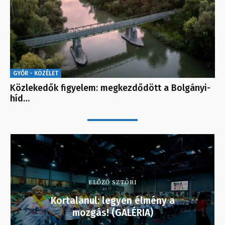
GYŐR - KÖZÉLET
Közlekedők figyelem: megkezdődött a Bolgányi-
híd…
ELŐZŐ SZTORI
Kortalanul: legyen élmény a
mozgás! (GALÉRIA)