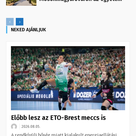
NEKED AJÁNLJUK
Előbb lesz az ETO-Brest meccs is
2026.08.05.
A rendkívüli hőség miatt kialakult energiaellátási