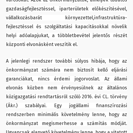
gazdaságfejlesztéssel, iparterületek előkészítésével,
vállalkozásbarát környezettel,infrastruktúra-
fejlesztéssel és szolgáltatási kapacitásokkal növelik
helyi adóalapjukat, a többletbevétel jelentős részét
központi elvonásként veszítik el.
A jelenlegi rendszer további súlyos hibája, hogy az
önkormányzat számára nem biztosít kellő eljárási
garanciákat, nincs érdemi jogorvoslat. Az állami
elvonás közben nem érvényesülnek az általános
közigazgatási rendtartásról szóló 2016. évi CL. törvény
(Ákr.) szabályai. Egy jogállami finanszírozási
rendszerben minimális követelmény lenne, hogy az
önkormányzat megismerhesse a számítás módját.
Ugyancsak alapvető követelmény lenne, hogy a vitatott