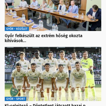
GYŐR - KÖZÉLET
Győr felkészült az extrém hőség okozta
kihívások…
GYŐR - SPORT
Kl-selejtező – Döntetlent játszott hazai p…