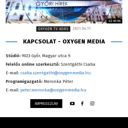
02:40:06
2021.04.17.
OXYGEN TV ADÁS
KAPCSOLAT - OXYGEN MEDIA
Stúdió:
9023 Győr, Magyar utca 9.
Felelős online szerkesztő:
Szentgáthi Csaba
E-mail:
csaba.szentgathi@oxygenmedia.hu
Programigazgató:
Meronka Péter
E-mail:
peter.meronka@oxygenmedia.hu
IMPRESSZUM