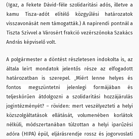
(Igaz, a Fekete Dávid-féle szolidaritási adós, illetve a
kamu Tisza-adót elítélő közgyűlési határozatok
visszavonását nem támogatták.) A napirendi pontnál a
Tiszta Szívvel a Városért frakció vezérszónoka Szakács
András képviselő volt.
A polgármester a döntést részletesen indokolta is, az
általa leírt mondatok jelentős része az elfogadott
határozatban is szerepel. „Miért lenne helyes és
fontos megszüntetni jelenlegi formájában és
teljeskörűen átdolgozni a szolidaritási hozzájárulás
jogintézményét? – röviden: mert veszélyezteti a helyi
közszolgáltatások ellátását, volumenében korlátok
nélküli, módszertanában túlzottan a helyi iparűzési
adóra (HIPA) épül, eljárásrendje rossz és jogorvoslati