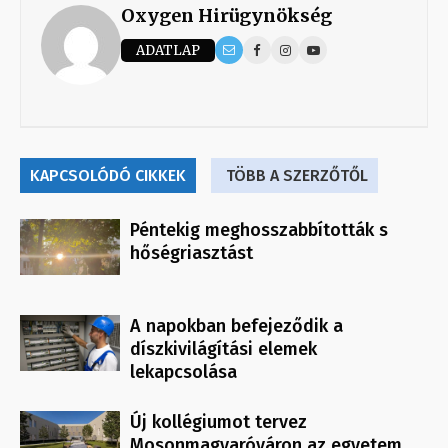
Oxygen Hirügynökség
ADATLAP
KAPCSOLÓDÓ CIKKEK
TÖBB A SZERZŐTŐL
Péntekig meghosszabbították s
hőségriasztást
A napokban befejeződik a
díszkivilágítási elemek
lekapcsolása
Új kollégiumot tervez
Mosonmagyaróváron az egyetem