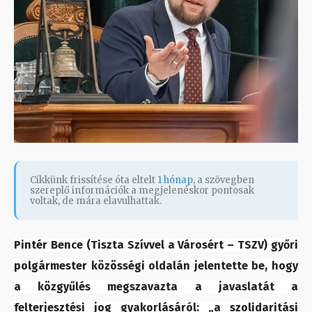
Cikkünk frissítése óta eltelt
1 hónap
, a szövegben
szereplő információk a megjelenéskor pontosak
voltak, de mára elavulhattak.
Pintér Bence (Tiszta Szívvel a Városért – TSZV) győri
polgármester közösségi oldalán jelentette be, hogy
a közgyűlés megszavazta a javaslatát a
felterjesztési jog gyakorlásáról: „a szolidaritási