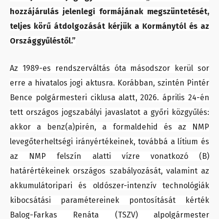
hozzájárulás jelenlegi formájának megszüntetését,
teljes körű átdolgozását kérjük a Kormánytól és az
Országgyűléstől.”
Az 1989-es rendszerváltás óta másodszor kerül sor
erre a hivatalos jogi aktusra. Korábban, szintén Pintér
Bence polgármesteri ciklusa alatt, 2026. április 24-én
tett országos jogszabályi javaslatot a győri közgyűlés:
akkor a benz(a)pirén, a formaldehid és az NMP
levegőterheltségi irányértékeinek, továbbá a lítium és
az NMP felszín alatti vízre vonatkozó (B)
határértékeinek országos szabályozását, valamint az
akkumulátoripari és oldószer-intenzív technológiák
kibocsátási paramétereinek pontosítását kérték
Balog-Farkas Renáta (TSZV) alpolgármester