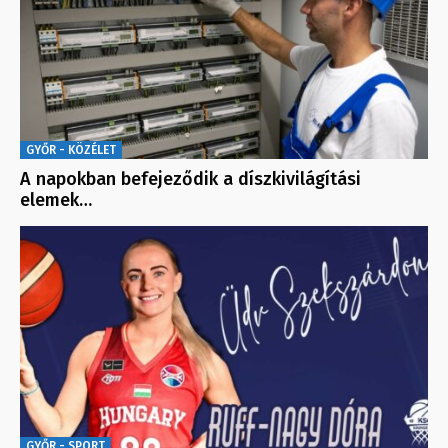
GYŐR - KÖZÉLET
A napokban befejeződik a díszkivilágítási
elemek…
GYŐR - SPORT