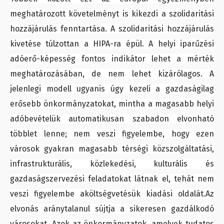
meghatározott követelményt is kikezdi a szolidaritási
hozzájárulás fenntartása. A szolidaritási hozzájárulás
kivetése túlzottan a HIPA-ra épül. A helyi iparűzési
adóerő-képesség fontos indikátor lehet a mérték
meghatározásában, de nem lehet kizárólagos. A
jelenlegi modell ugyanis úgy kezeli a gazdaságilag
erősebb önkormányzatokat, mintha a magasabb helyi
adóbevételük automatikusan szabadon elvonható
többlet lenne; nem veszi figyelembe, hogy ezen
városok gyakran magasabb térségi közszolgáltatási,
infrastrukturális, közlekedési, kulturális és
gazdaságszervezési feladatokat látnak el, tehát nem
veszi figyelembe aköltségvetésük kiadási oldalát.Az
elvonás aránytalanul sújtja a sikeresen gazdálkodó
városokat. Azok az önkormányzatok, amelyek tudatos