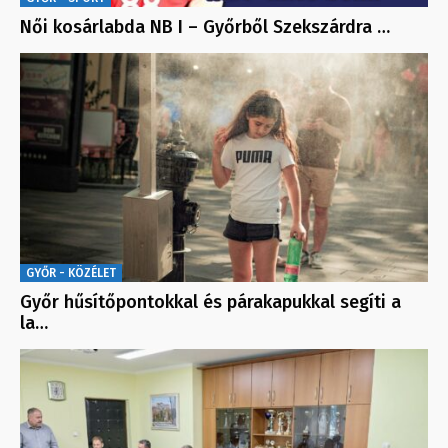
Női kosárlabda NB I – Győrből Szekszárdra …
GYŐR - KÖZÉLET
Győr hűsítőpontokkal és párakapukkal segíti a
la…