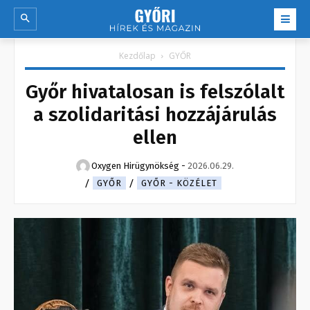
Kezdőlap
GYŐR
Győr hivatalosan is felszólalt
a szolidaritási hozzájárulás
ellen
Oxygen Hirügynökség
-
2026.06.29.
GYŐR
GYŐR - KÖZÉLET