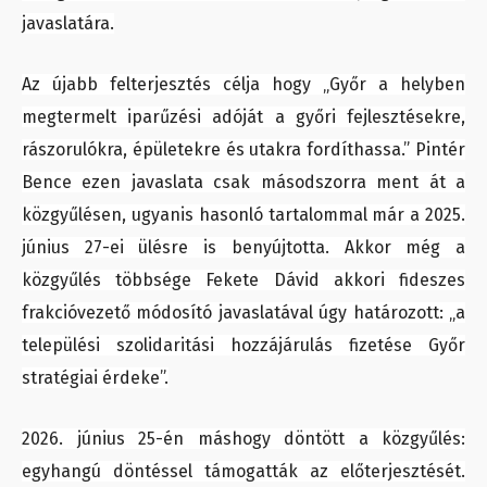
javaslatára.
Az újabb felterjesztés célja hogy „Győr a helyben
megtermelt iparűzési adóját a győri fejlesztésekre,
rászorulókra, épületekre és utakra fordíthassa.” Pintér
Bence ezen javaslata csak másodszorra ment át a
közgyűlésen, ugyanis hasonló tartalommal már a 2025.
június 27-ei ülésre is benyújtotta. Akkor még a
közgyűlés többsége Fekete Dávid akkori fideszes
frakcióvezető módosító javaslatával úgy határozott: „a
települési szolidaritási hozzájárulás fizetése Győr
stratégiai érdeke”.
2026. június 25-én máshogy döntött a közgyűlés:
egyhangú döntéssel támogatták az előterjesztését.