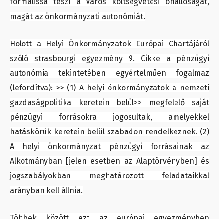
formálissá teszi a város költségvetési önállóságát,
magát az önkormányzati autonómiát.
Holott a Helyi Önkormányzatok Európai Chartájáról
szóló strasbourgi egyezmény 9. Cikke a pénzügyi
autonómia tekintetében egyértelműen fogalmaz
(lefordítva): >> (1) A helyi önkormányzatok a nemzeti
gazdaságpolitika keretein belül>> megfelelő saját
pénzügyi forrásokra jogosultak, amelyekkel
hatáskörük keretein belül szabadon rendelkeznek. (2)
A helyi önkormányzat pénzügyi forrásainak az
Alkotmányban [jelen esetben az Alaptörvényben] és
jogszabályokban meghatározott feladataikkal
arányban kell állnia.
Többek között ezt az európai egyezményben