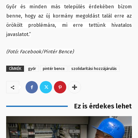
Győr és minden más település érdekében bízom
benne, hogy az új kormány megoldást talál erre az
örökölt problémára, mi erre tettünk hivatalos
javaslatot.”
(Fotó: Facebook/Pintér Bence)
CÍMKÉK
győr
pintér bence
szolidarítási hozzájárulás
Ez is érdekes lehet