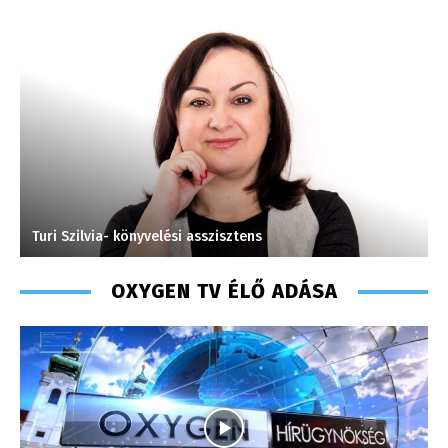
Turi Szilvia- könyvelési asszisztens
L
OXYGEN TV ÉLŐ ADÁSA