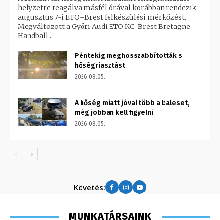
helyzetre reagálva másfél órával korábban rendezik
augusztus 7-i ETO–Brest felkészülési mérkőzést.
Megváltozott a Győri Audi ETO KC–Brest Bretagne
Handball...
Péntekig meghosszabbították s
hőségriasztást
2026.08.05.
A hőség miatt jóval több a baleset,
még jobban kell figyelni
2026.08.05.
Követés:
MUNKATÁRSAINK