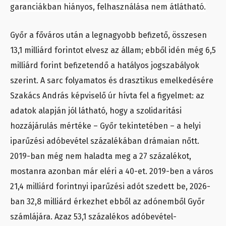
garanciákban hiányos, felhasználása nem átlátható.
Győr a főváros után a legnagyobb befizető, összesen
13,1 milliárd forintot elvesz az állam; ebből idén még 6,5
milliárd forint befizetendő a hatályos jogszabályok
szerint. A sarc folyamatos és drasztikus emelkedésére
Szakács András képviselő úr hívta fel a figyelmet: az
adatok alapján jól látható, hogy a szolidaritási
hozzájárulás mértéke – Győr tekintetében – a helyi
iparűzési adóbevétel százalékában drámaian nőtt.
2019-ban még nem haladta meg a 27 százalékot,
mostanra azonban már eléri a 40-et. 2019-ben a város
21,4 milliárd forintnyi iparűzési adót szedett be, 2026-
ban 32,8 milliárd érkezhet ebből az adónemből Győr
számlájára. Azaz 53,1 százalékos adóbevétel-