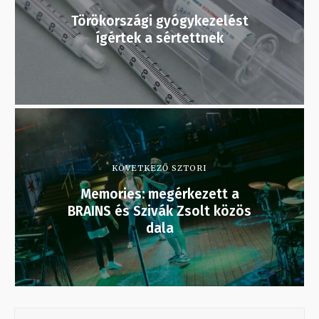
Törökországi gyógykezelést
ígértek a sértettnek
KÖVETKEZŐ SZTORI
Memories: megérkezett a
BRAINS és Szivák Zsolt közös
dala