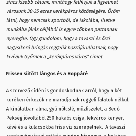
sincs kisebb célunk, minthogy felhívjuk a figyelmet
városunk 30-35 ezres kerékpáros közösségére. Öröm
látni, hogy nemcsak sportból, de iskolába, illetve
munkába járás céljából is egyre többen pattannak
nyeregbe. Úgy gondolom, hogy a tavaszi és őszi
nagysikerű bringás reggelik hozzájárulhatnak, hogy
kivívjuk Győrnek a „kerékpáros város” címet.
Frissen sütött lángos és a Hoppáré
A szervezők idén is gondoskodnak arról, hogy a két
keréken érkezők ne maradjanak reggeli falatok nélkül.
A kínálatban alma, gyümölcslé, müzliszelet, a Bedő
Pékség jóvoltából 250 kakaós csiga, lekváros kenyér,
kávé és a kulacsokba friss víz szerepelnek. A tavaszi