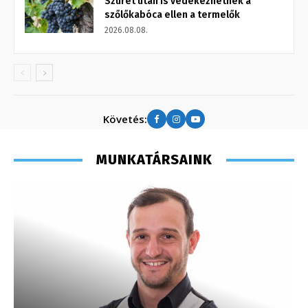
Szüret után is védekezhetnek a
szőlőkabóca ellen a termelők
2026.08.08.
Követés:
MUNKATÁRSAINK