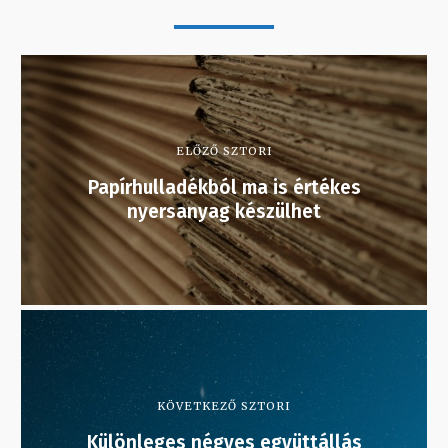
ELŐZŐ SZTORI
Papírhulladékból ma is értékes
nyersanyag készülhet
KÖVETKEZŐ SZTORI
Különleges négyes együttállás