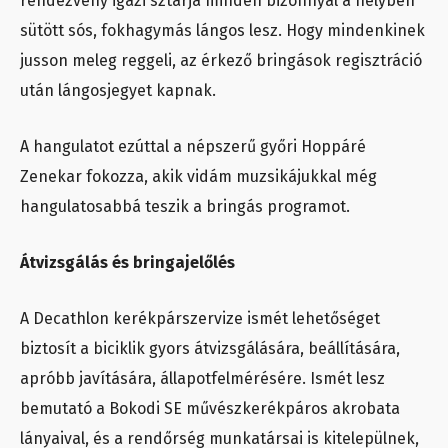
rendezvény igazi sztárja minden bizonnyal a helyben
sütött sós, fokhagymás lángos lesz. Hogy mindenkinek
jusson meleg reggeli, az érkező bringások regisztráció
után lángosjegyet kapnak.
A hangulatot ezúttal a népszerű győri Hoppáré
Zenekar fokozza, akik vidám muzsikájukkal még
hangulatosabbá teszik a bringás programot.
Átvizsgálás és bringajelőlés
A Decathlon kerékpárszervize ismét lehetőséget
biztosít a biciklik gyors átvizsgálására, beállítására,
apróbb javítására, állapotfelmérésére. Ismét lesz
bemutató a Bokodi SE művészkerékpáros akrobata
lányaival, és a rendőrség munkatársai is kitelepülnek,