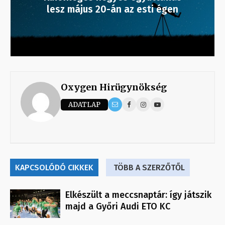
lesz május 20-án az esti égen
Oxygen Hirügynökség
ADATLAP
KAPCSOLÓDÓ CIKKEK
TÖBB A SZERZŐTŐL
Elkészült a meccsnaptár: így játszik
majd a Győri Audi ETO KC