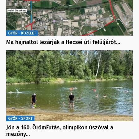
GYŐR - KÖZÉLET
Ma hajnaltól lezárják a Hecsei úti felüljárót…
GYŐR - SPORT
Jön a 160. ÖrömFutás, olimpikon úszóval a
mezőny…