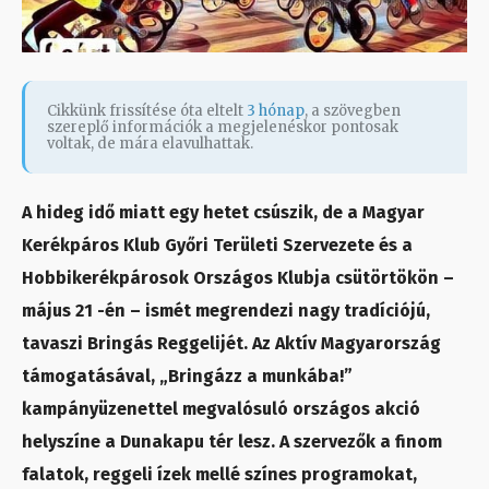
Cikkünk frissítése óta eltelt
3 hónap
, a szövegben
szereplő információk a megjelenéskor pontosak
voltak, de mára elavulhattak.
A hideg idő miatt egy hetet csúszik, de a Magyar
Kerékpáros Klub Győri Területi Szervezete és a
Hobbikerékpárosok Országos Klubja csütörtökön –
május 21 -én – ismét megrendezi nagy tradíciójú,
tavaszi Bringás Reggelijét. Az Aktív Magyarország
támogatásával, „Bringázz a munkába!”
kampányüzenettel megvalósuló országos akció
helyszíne a Dunakapu tér lesz. A szervezők a finom
falatok, reggeli ízek mellé színes programokat,