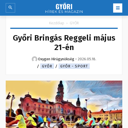
Kezdőlap
GYŐR
Győri Bringás Reggeli május
21-én
Oxygen Hirügynökség
-
2026.05.18.
GYŐR
GYŐR - SPORT