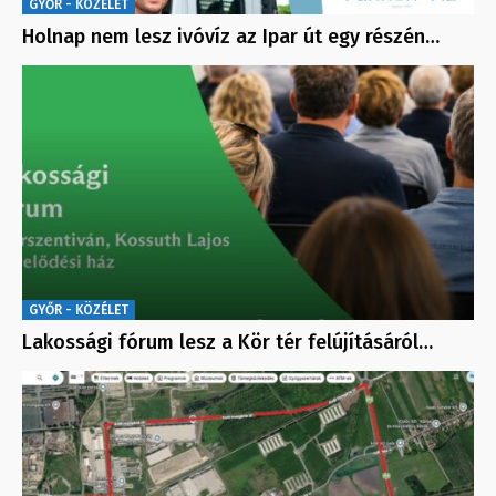
GYŐR - KÖZÉLET
Holnap nem lesz ivóvíz az Ipar út egy részén…
GYŐR - KÖZÉLET
Lakossági fórum lesz a Kör tér felújításáról…