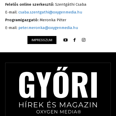
Felelős online szerkesztő:
Szentgáthi Csaba
E-mail:
csaba.szentgathi@oxygenmedia.hu
Programigazgató:
Meronka Péter
E-mail:
peter.meronka@oxygenmedia.hu
IMPRESSZUM