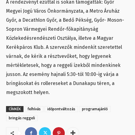
A rendezvényt ezúttal is sokan támogatták: Győr
Megyei Jogú Város Önkormányzata, a Metro Áruház
Győr, a Decathlon Győr, a Bedő Pékség, Győr- Moson-
Sopron Vármegyei Rendőr-főkapitányság
Közlekedésrendészeti Osztálya, illetve a Magyar
Kerékpáros Klub. A szervezők mindenkit szeretettel
várnak, de kérik a résztvevőket, hogy legyenek
mértékletesek, hogy a reggeli ízekből mindenkinek
jusson. Az esemény hajnali 5:30-tól 10:00-ig várja a
bringásokat és rollereseket a Dunakapu téren, a
megszokott helyen.
CÍMKÉK
felhívás
időpontváltozás
programajánló
bringás reggeli