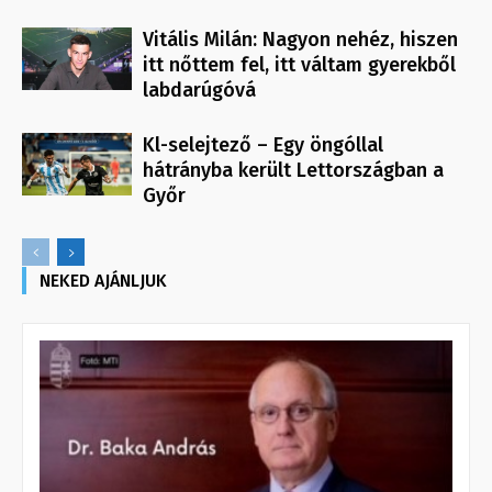
Vitális Milán: Nagyon nehéz, hiszen
itt nőttem fel, itt váltam gyerekből
labdarúgóvá
Kl-selejtező – Egy öngóllal
hátrányba került Lettországban a
Győr
NEKED AJÁNLJUK