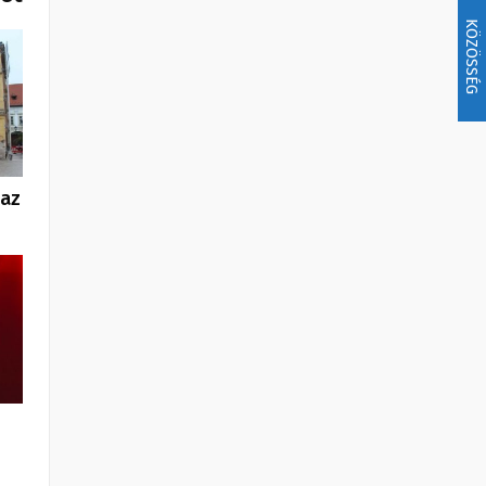
KÖZÖSSÉG
 az