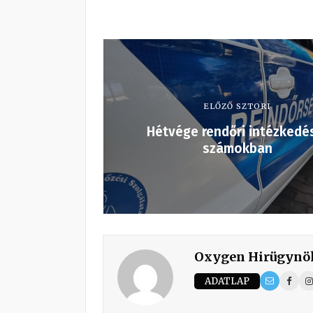
ELŐZŐ SZTORI
Hétvége rendőri intézkedé
számokban
Oxygen Hirügynö
ADATLAP