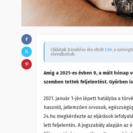
Cikkünk frissítése óta eltelt
1 év
, a szöveg
elavulhattak.
Amíg a 2021-es évben 9, a múlt hónap v
szemben tettek feljelentést. Győrben is 
2021. január 1-jén lépett hatályba a törv
hasonló, jellemzően orvosok, egészségüg
24.hu megkérdezte az eljárások lefolyatá
lett feljelentés. A jogszabály alapján az