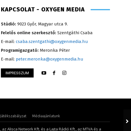
KAPCSOLAT - OXYGEN MEDIA
Stúdió:
9023 Győr, Magyar utca 9.
Felelős online szerkesztő:
Szentgáthi Csaba
E-mail:
csaba.szentgathi@oxygenmedia.hu
Programigazgató:
Meronka Péter
E-mail:
peter.meronka@oxygenmedia.hu
 Krisztián – programozó, technikus –
IMPRESSZUM
Pénzes Anikó
Játékszabályzat
Médiaajánlatunk
 az Alisca Network Kft. és a Lajta Rádió Kft., az MTVA és a