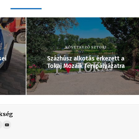
KÖVETKEZŐ SZTORI
sei
Százhúsz alkotás érkezett a
Tokaj Mozaik Tervpályázatra
kség