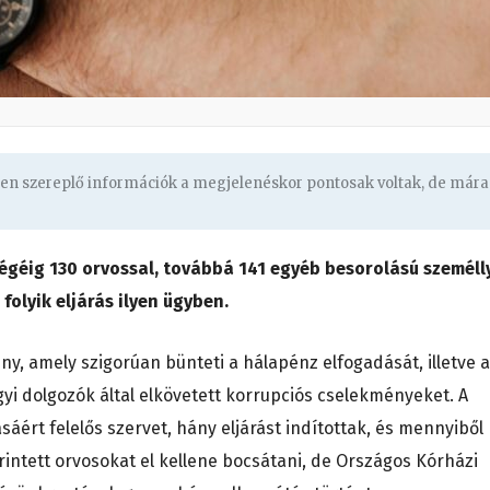
ben szereplő információk a megjelenéskor pontosak voltak, de mára
égéig 130 orvossal, továbbá 141 egyéb besorolású személl
folyik eljárás ilyen ügyben.
ény, amely szigorúan bünteti a hálapénz elfogadását, illetve a
yi dolgozók által elkövetett korrupciós cselekményeket. A
sáért felelős szervet, hány eljárást indítottak, és mennyiből
 érintett orvosokat el kellene bocsátani, de Országos Kórházi