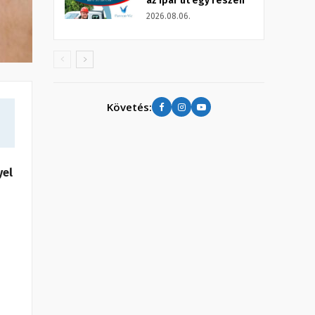
az Ipar út egy részén
2026.08.06.
Követés:
yel