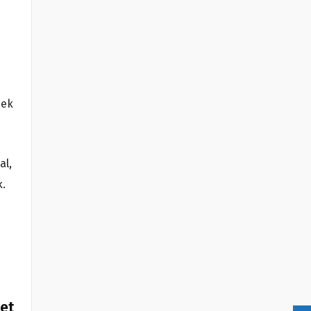
nek
al,
.
het