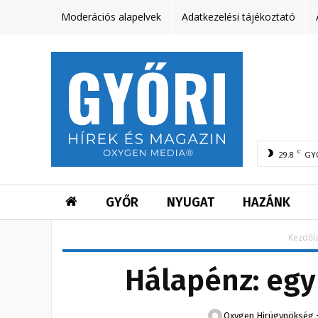
Moderációs alapelvek
Adatkezelési tájékoztató
C
29.8
GY
GYŐR
NYUGAT
HAZÁNK
Kezdől
Hálapénz: egy
Oxygen Hirügynökség