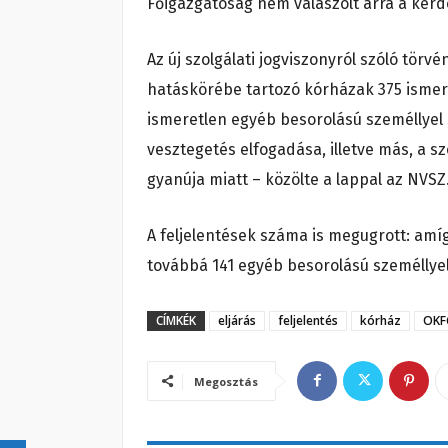
Főigazgatóság nem válaszolt arra a kérd
Az új szolgálati jogviszonyról szóló tör
hatáskörébe tartozó kórházak 375 ismert
ismeretlen egyéb besorolású személlyel 
vesztegetés elfogadása, illetve más, a 
gyanúja miatt – közölte a lappal az NVSZ
A feljelentések száma is megugrott: amíg
továbbá 141 egyéb besorolású személlyel
CÍMKÉK
eljárás
feljelentés
kórház
OKF
Megosztás