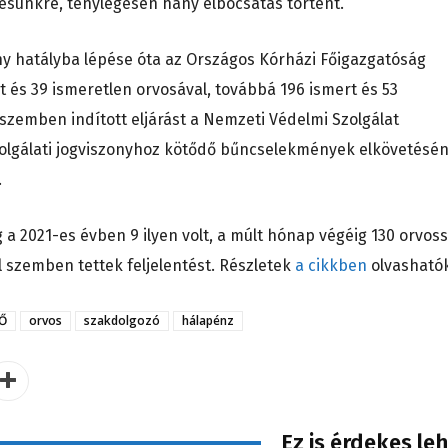
ésünkre, ténylegesen hány elbocsátás történt.
vény hatályba lépése óta az Országos Kórházi Főigazgatóság
 és 39 ismeretlen orvosával, továbbá 196 ismert és 53
szemben indított eljárást a Nemzeti Védelmi Szolgálat
szolgálati jogviszonyhoz kötődő bűncselekmények elkövetésé
.
 a 2021-es évben 9 ilyen volt, a múlt hónap végéig 130 orvoss
 szemben tettek feljelentést. Részletek
a cikkben
olvashatók
Ő
orvos
szakdolgozó
hálapénz
Ez is érdekes le