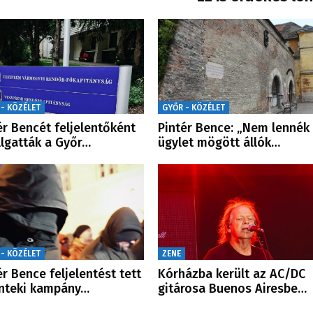
 - KÖZÉLET
GYŐR - KÖZÉLET
ér Bencét feljelentőként
Pintér Bence: „Nem lennék
llgatták a Győr…
ügylet mögött állók…
 - KÖZÉLET
ZENE
ér Bence feljelentést tett
Kórházba került az AC/DC
nteki kampány…
gitárosa Buenos Airesbe…