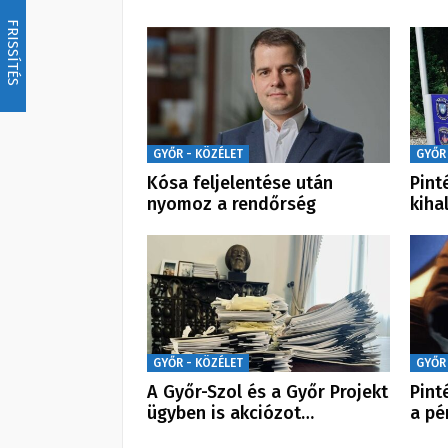
FRISSÍTÉS
GYŐR - KÖZÉLET
GYŐR
Kósa feljelentése után
Pint
nyomoz a rendőrség
kiha
GYŐR - KÖZÉLET
GYŐR
A Győr-Szol és a Győr Projekt
Pint
ügyben is akciózot…
a pé