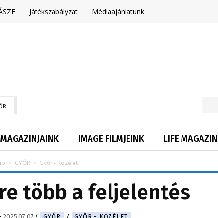
ÁSZF
Játékszabályzat
Médiaajánlatunk
ŐR
MAGAZINJAINK
IMAGE FILMJEINK
LIFE MAGAZIN
ap
GYŐR
Győr - Közélet
re több a feljelentés
-
2025.07.07.
GYŐR
GYŐR - KÖZÉLET