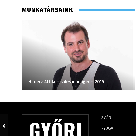
MUNKATÁRSAINK
Hudecz Attila – sales manager – 2015
GYŐR
NYUGAT