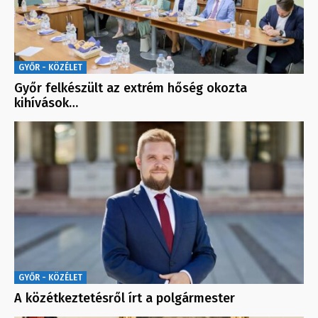
GYŐR - KÖZÉLET
Győr felkészült az extrém hőség okozta
kihívások…
GYŐR - KÖZÉLET
A közétkeztetésről írt a polgármester