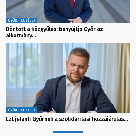
GYŐR - KÖZÉLET
Döntött a közgyűlés: benyújtja Győr az
alkotmány…
GYŐR - KÖZÉLET
Ezt jelenti Győrnek a szolidaritási hozzájárulás…