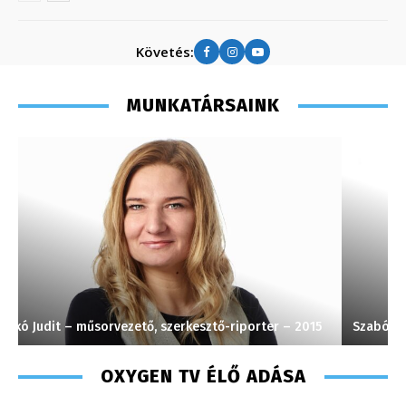
Követés:
MUNKATÁRSAINK
Szabó Döníz – sales manager – 2014
S
OXYGEN TV ÉLŐ ADÁSA