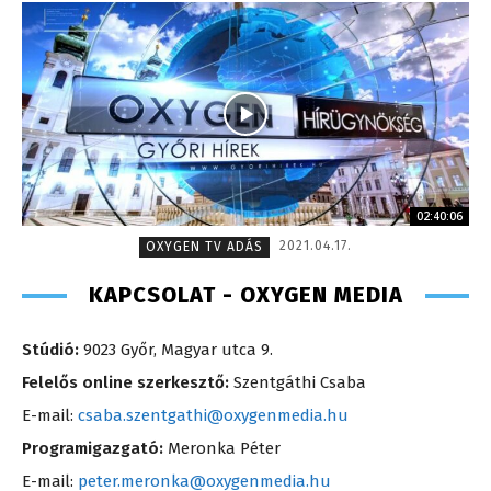
02:40:06
2021.04.17.
OXYGEN TV ADÁS
KAPCSOLAT - OXYGEN MEDIA
Stúdió:
9023 Győr, Magyar utca 9.
Felelős online szerkesztő:
Szentgáthi Csaba
E-mail:
csaba.szentgathi@oxygenmedia.hu
Programigazgató:
Meronka Péter
E-mail:
peter.meronka@oxygenmedia.hu