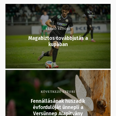
ELŐZŐ SZTORI
Magabiztos továbbjutás a
kupában
KÖVETKEZŐ SZTORI
Fennállásának huszadik
évfordulóját ünnepli a
Versünnep Alapítvány