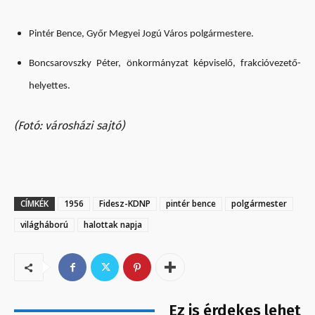
Pintér Bence, Győr Megyei Jogú Város polgármestere.
Boncsarovszky Péter, önkormányzat képviselő, frakcióvezető-
helyettes.
(Fotó: városházi sajtó)
CÍMKÉK
1956
Fidesz-KDNP
pintér bence
polgármester
világháború
halottak napja
Ez is érdekes lehet