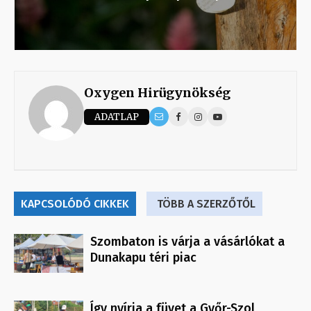
Oxygen Hirügynökség
ADATLAP
KAPCSOLÓDÓ CIKKEK
TÖBB A SZERZŐTŐL
Szombaton is várja a vásárlókat a
Dunakapu téri piac
Így nyírja a füvet a Győr-Szol