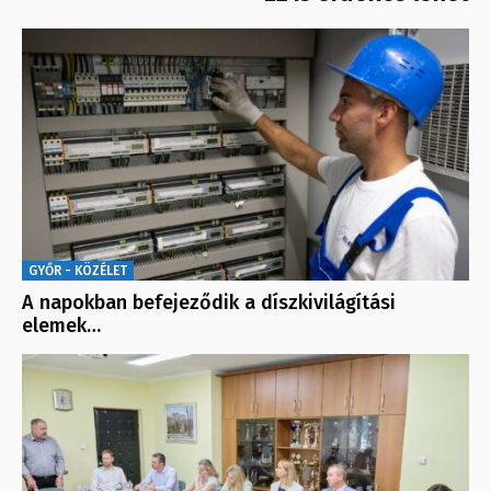
GYŐR - KÖZÉLET
A napokban befejeződik a díszkivilágítási
elemek…