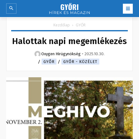
Kezdőlap
GYŐR
Halottak napi megemlékezés
Oxygen Hirügynökség
-
2025.10.30.
GYŐR
GYŐR - KÖZÉLET