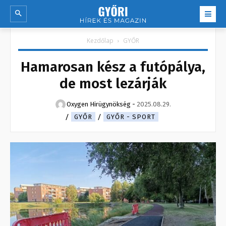
Kezdőlap
GYŐR
Hamarosan kész a futópálya,
de most lezárják
Oxygen Hirügynökség
-
2025.08.29.
GYŐR
GYŐR - SPORT