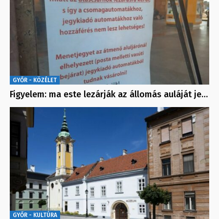
GYŐR - KÖZÉLET
Figyelem: ma este lezárják az állomás auláját je…
GYŐR - KULTÚRA