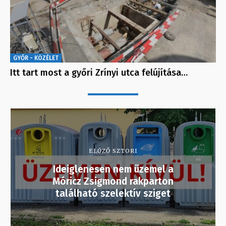
GYŐR - KÖZÉLET
Itt tart most a győri Zrínyi utca felújítása…
ELŐZŐ SZTORI
Ideiglenesen nem üzemel a
Móricz Zsigmond rakparton
található szelektív sziget