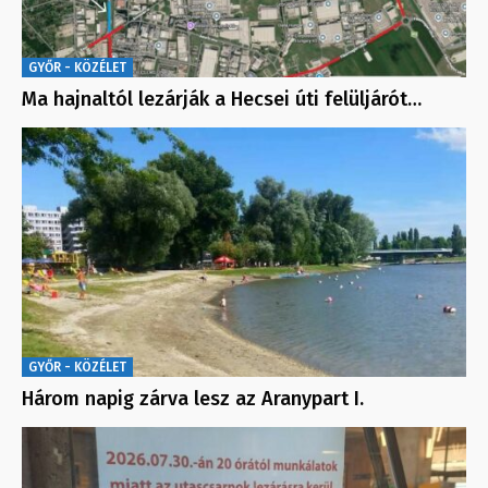
GYŐR - KÖZÉLET
Ma hajnaltól lezárják a Hecsei úti felüljárót…
GYŐR - KÖZÉLET
Három napig zárva lesz az Aranypart I.