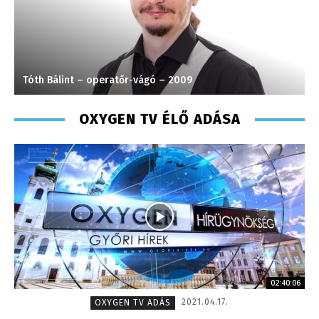
Turi Szilvia- könyvelési asszisztens – 2020
OXYGEN TV ÉLŐ ADÁSA
02:40:06
2021.04.17.
OXYGEN TV ADÁS