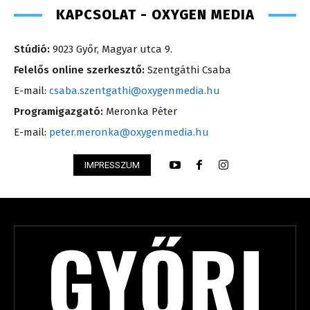
KAPCSOLAT - OXYGEN MEDIA
Stúdió:
9023 Győr, Magyar utca 9.
Felelős online szerkesztő:
Szentgáthi Csaba
E-mail:
csaba.szentgathi@oxygenmedia.hu
Programigazgató:
Meronka Péter
E-mail:
peter.meronka@oxygenmedia.hu
IMPRESSZUM