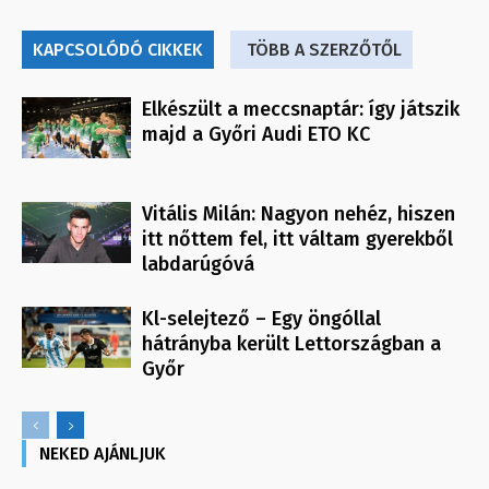
KAPCSOLÓDÓ CIKKEK
TÖBB A SZERZŐTŐL
Elkészült a meccsnaptár: így játszik
majd a Győri Audi ETO KC
Vitális Milán: Nagyon nehéz, hiszen
itt nőttem fel, itt váltam gyerekből
labdarúgóvá
Kl-selejtező – Egy öngóllal
hátrányba került Lettországban a
Győr
NEKED AJÁNLJUK