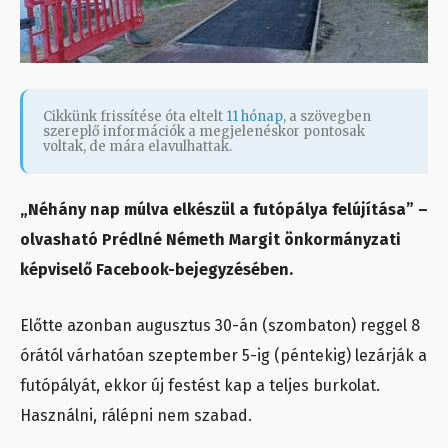
Cikkünk frissítése óta eltelt
11 hónap
, a szövegben
szereplő információk a megjelenéskor pontosak
voltak, de mára elavulhattak.
„Néhány nap múlva elkészül a futópálya felújítása” –
olvasható Prédlné Németh Margit önkormányzati
képviselő Facebook-bejegyzésében.
Előtte azonban augusztus 30-án (szombaton) reggel 8
órától várhatóan szeptember 5-ig (péntekig) lezárják a
futópályát, ekkor új festést kap a teljes burkolat.
Használni, rálépni nem szabad.