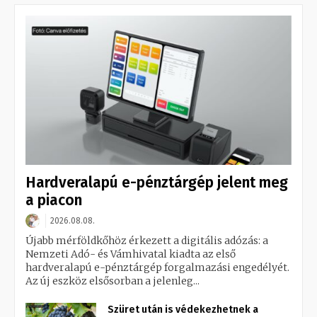
Hardveralapú e-pénztárgép jelent meg
a piacon
2026.08.08.
Újabb mérföldkőhöz érkezett a digitális adózás: a
Nemzeti Adó- és Vámhivatal kiadta az első
hardveralapú e-pénztárgép forgalmazási engedélyét.
Az új eszköz elsősorban a jelenleg...
Szüret után is védekezhetnek a