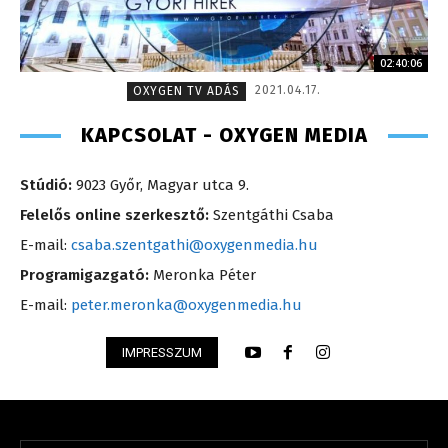
02:40:06
2021.04.17.
OXYGEN TV ADÁS
KAPCSOLAT - OXYGEN MEDIA
Stúdió:
9023 Győr, Magyar utca 9.
Felelős online szerkesztő:
Szentgáthi Csaba
E-mail:
csaba.szentgathi@oxygenmedia.hu
Programigazgató:
Meronka Péter
E-mail:
peter.meronka@oxygenmedia.hu
IMPRESSZUM