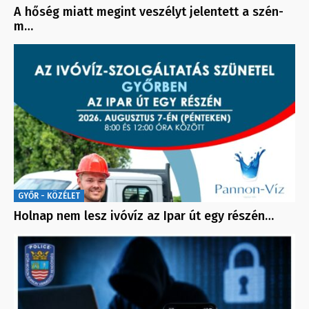
A hőség miatt megint veszélyt jelentett a szén-
m…
GYŐR - KÖZÉLET
Holnap nem lesz ivóvíz az Ipar út egy részén…