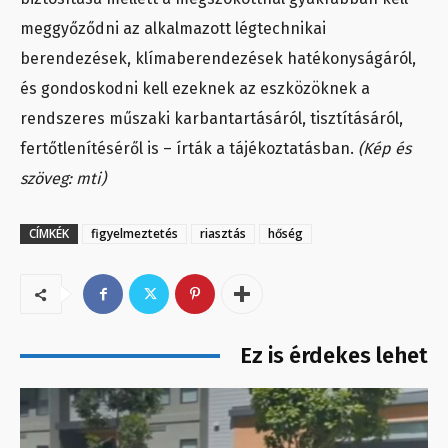
meggyőződni az alkalmazott légtechnikai
berendezések, klímaberendezések hatékonyságáról,
és gondoskodni kell ezeknek az eszközöknek a
rendszeres műszaki karbantartásáról, tisztításáról,
fertőtlenítéséről is – írták a tájékoztatásban.
(Kép és
szöveg: mti)
CÍMKÉK
figyelmeztetés
riasztás
hőség
Ez is érdekes lehet