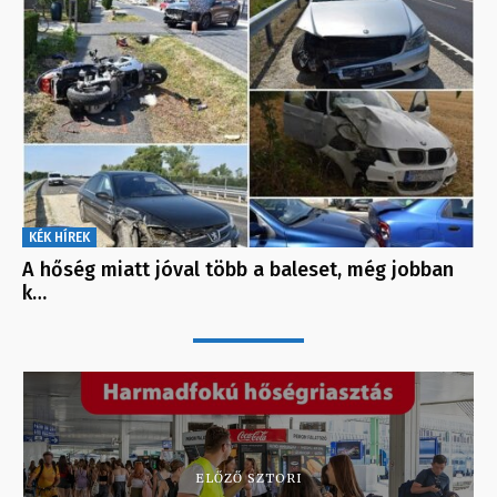
KÉK HÍREK
A hőség miatt jóval több a baleset, még jobban
k…
ELŐZŐ SZTORI