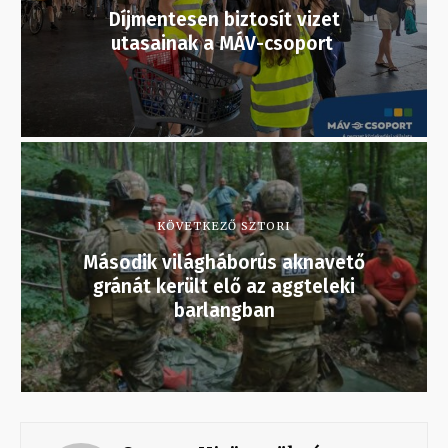
Díjmentesen biztosít vizet
utasainak a MÁV-csoport
KÖVETKEZŐ SZTORI
Második világháborús aknavető
gránát került elő az aggteleki
barlangban