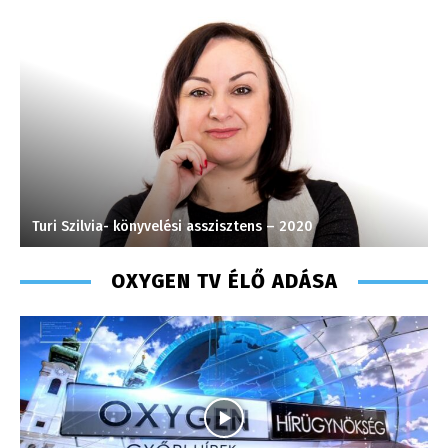
Turi Szilvia- könyvelési asszisztens – 2020
T
OXYGEN TV ÉLŐ ADÁSA