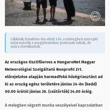
Cikkünk frissítése óta eltelt
1 év
, a szövegben szereplő
információk a megjelenéskor pontosak voltak, de
mára elavulhattak.
Az országos tisztifőorvos a HungaroMet Magyar
Meteorológiai Szolgáltató Nonprofit Zrt.
előrejelzése alapján harmadfokú hőségriasztást ad
ki az ország egész területére június 24-én (kedd)
00.00 órától június 26. (csütörtök) 24.00 óráig.
A melegben végzett munka veszélyeivel kapcsolatban