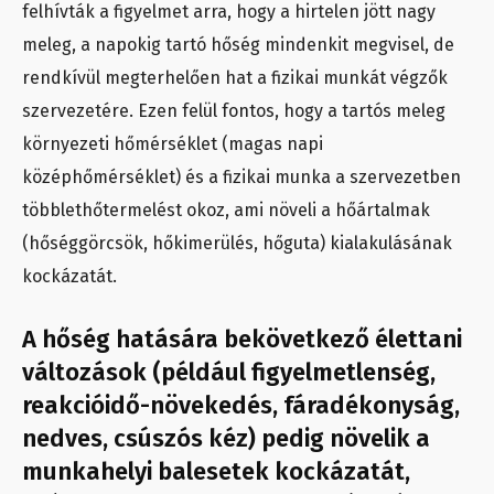
felhívták a figyelmet arra, hogy a hirtelen jött nagy
meleg, a napokig tartó hőség mindenkit megvisel, de
rendkívül megterhelően hat a fizikai munkát végzők
szervezetére. Ezen felül fontos, hogy a tartós meleg
környezeti hőmérséklet (magas napi
középhőmérséklet) és a fizikai munka a szervezetben
többlethőtermelést okoz, ami növeli a hőártalmak
(hőséggörcsök, hőkimerülés, hőguta) kialakulásának
kockázatát.
A hőség hatására bekövetkező élettani
változások (például figyelmetlenség,
reakcióidő-növekedés, fáradékonyság,
nedves, csúszós kéz) pedig növelik a
munkahelyi balesetek kockázatát,