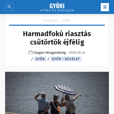
Kezdőlap
GYŐR
Harmadfokú riasztás
csütörtök éjfélig
Oxygen Hirügynökség
-
2025.06.24.
GYŐR
GYŐR - KÖZÉLET