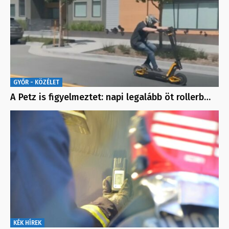
GYŐR - KÖZÉLET
A Petz is figyelmeztet: napi legalább öt rollerb…
KÉK HÍREK