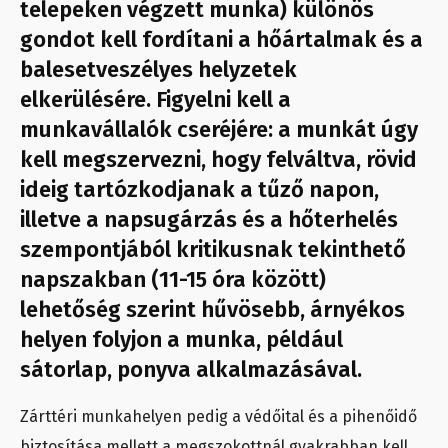
telepeken végzett munka) különös
gondot kell fordítani a hőártalmak és a
balesetveszélyes helyzetek
elkerülésére. Figyelni kell a
munkavállalók cseréjére: a munkát úgy
kell megszervezni, hogy felváltva, rövid
ideig tartózkodjanak a tűző napon,
illetve a napsugárzás és a hőterhelés
szempontjából kritikusnak tekinthető
napszakban (11-15 óra között)
lehetőség szerint hűvösebb, árnyékos
helyen folyjon a munka, például
sátorlap, ponyva alkalmazásával.
Zárttéri munkahelyen pedig a védőital és a pihenőidő
biztosítása mellett a megszokottnál gyakrabban kell