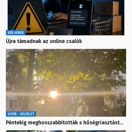
KÉK HÍREK
Újra támadnak az online csalók
GYŐR - KÖZÉLET
Péntekig meghosszabbították s hőségriasztást…