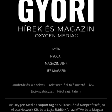
GYŐR
NYUGAT
MAGAZINJAINK
LIFE MAGAZIN
Moderációs alapelvek
Adatkezelési tájékoztató
ÁSZF
Játékszabályzat
Médiaajánlatunk
Az Oxygen Media Csoport tagjai: A Plusz Rádió Nonprofit Kft., az
Alisca Network Kft. és a Lajta Rádió Kft., az MTVA és a Magyar