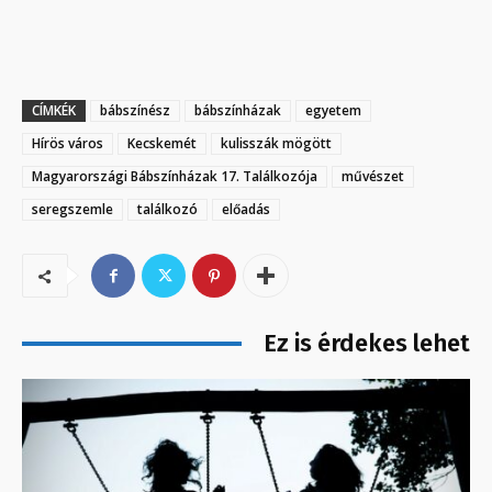
CÍMKÉK
bábszínész
bábszínházak
egyetem
Hírös város
Kecskemét
kulisszák mögött
Magyarországi Bábszínházak 17. Találkozója
művészet
seregszemle
találkozó
előadás
Ez is érdekes lehet