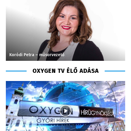
Koródi Petra – műsorvezető
K
OXYGEN TV ÉLŐ ADÁSA