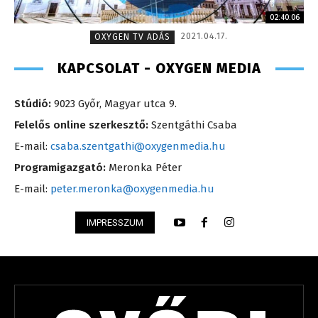
02:40:06
2021.04.17.
OXYGEN TV ADÁS
KAPCSOLAT - OXYGEN MEDIA
Stúdió:
9023 Győr, Magyar utca 9.
Felelős online szerkesztő:
Szentgáthi Csaba
E-mail:
csaba.szentgathi@oxygenmedia.hu
Programigazgató:
Meronka Péter
E-mail:
peter.meronka@oxygenmedia.hu
IMPRESSZUM