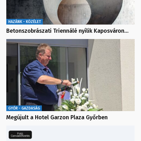
HAZÁNK - KÖZÉLET
Betonszobrászati Triennálé nyílik Kaposváron…
GYŐR - GAZDASÁG
Megújult a Hotel Garzon Plaza Győrben