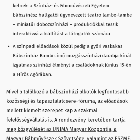
kelnek: a Színház- és Filmművészeti Egyetem
bábszínész hallgatói úgynevezett teatro lambe-lambe
– miniatűr dobozszínházi – produkciókkal teszik
interaktívvá a kiállítást a látogatók számára.
A színpadi előadások közül pedig a győri Vaskakas
Bábszínház Bambi című mozgásszínházi darabja kínál
izgalmas színházi élményt a családoknak június 15-én
a Hírös Agórában.
Mivel a találkozó a bábszínházi alkotók legfontosabb
közösségi és tapasztalatcsere-fóruma, az előadások
mellett kiemelt szerepet kap a szakmai
felelősségvállalás is.
A rendezvény keretében tartja
meg közgyűlését az UNIMA Magyar Központja, a
Magyar Bábművészek Szövetsége, valamint az ESZME.