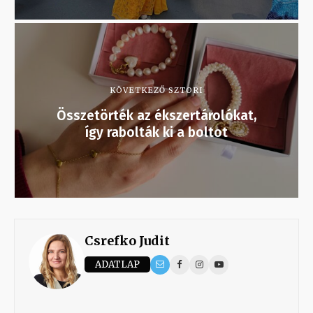
KÖVETKEZŐ SZTORI
Összetörték az ékszertárolókat,
így rabolták ki a boltot
Csrefko Judit
ADATLAP