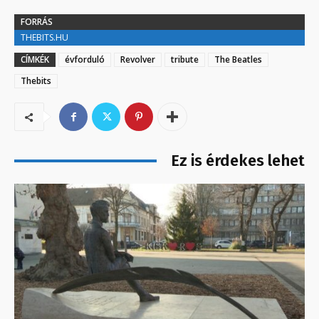
FORRÁS
THEBITS.HU
CÍMKÉK
évforduló
Revolver
tribute
The Beatles
Thebits
Ez is érdekes lehet