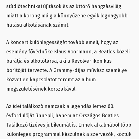
stúdiótechnikai újítások és az úttörő hangzásvilág
miatt a korong máig a könnyűzene egyik legnagyobb
hatású alkotásának számít.
A koncert különlegességét tovább emeli, hogy az
esemény fővédnöke Klaus Voormann, a Beatles közeli
barátja és alkotótársa, aki a Revolver ikonikus
borítóját tervezte. A Grammy-díjas művész személye
közvetlen kapcsolatot teremt az album
megszületésének korszakával.
Az idei találkozó nemcsak a legendás lemez 60.
évfordulóját ünnepli, hanem az Országos Beatles
Találkozó tízéves jubileumát is. Ennek alkalmából több
különleges programmal készülnek a szervezők, köztük