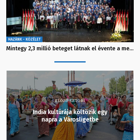
HAZÁNK - KÖZÉLET
Mintegy 2,3 millió beteget látnak el évente a me…
ELŐZŐ SZTORI
India kultúrája költözik egy
napra a Városligetbe