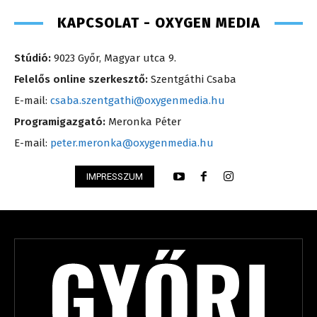
KAPCSOLAT - OXYGEN MEDIA
Stúdió:
9023 Győr, Magyar utca 9.
Felelős online szerkesztő:
Szentgáthi Csaba
E-mail:
csaba.szentgathi@oxygenmedia.hu
Programigazgató:
Meronka Péter
E-mail:
peter.meronka@oxygenmedia.hu
IMPRESSZUM