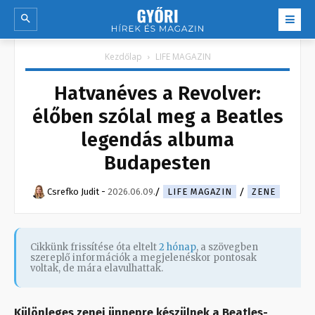
Kezdőlap
LIFE MAGAZIN
Hatvanéves a Revolver:
élőben szólal meg a Beatles
legendás albuma
Budapesten
Csrefko Judit
-
2026.06.09.
LIFE MAGAZIN
ZENE
Cikkünk frissítése óta eltelt
2 hónap
, a szövegben
szereplő információk a megjelenéskor pontosak
voltak, de mára elavulhattak.
Különleges zenei ünnepre készülnek a Beatles-