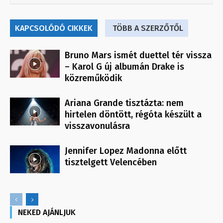
KAPCSOLÓDÓ CIKKEK
TÖBB A SZERZŐTŐL
Bruno Mars ismét duettel tér vissza
– Karol G új albumán Drake is
közreműködik
Ariana Grande tisztázta: nem
hirtelen döntött, régóta készült a
visszavonulásra
Jennifer Lopez Madonna előtt
tisztelgett Velencében
NEKED AJÁNLJUK