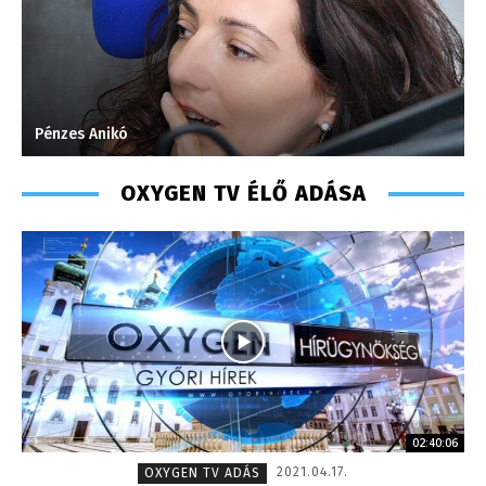
Pénzes Anikó
K
OXYGEN TV ÉLŐ ADÁSA
02:40:06
2021.04.17.
OXYGEN TV ADÁS