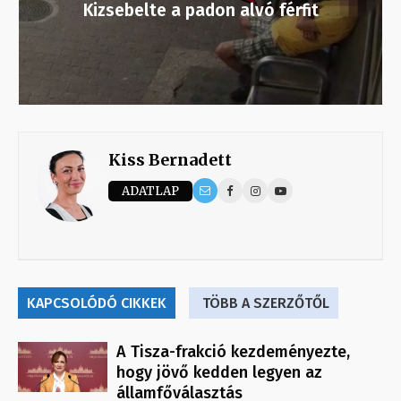
Kizsebelte a padon alvó férfit
Kiss Bernadett
ADATLAP
KAPCSOLÓDÓ CIKKEK
TÖBB A SZERZŐTŐL
A Tisza-frakció kezdeményezte,
hogy jövő kedden legyen az
államfőválasztás