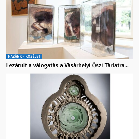
HAZÁNK - KÖZÉLET
Lezárult a válogatás a Vásárhelyi Őszi Tárlatra…