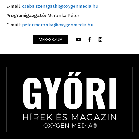
E-mail:
csaba.szentgathi@oxygenmedia.hu
Programigazgató:
Meronka Péter
E-mail:
peter.meronka@oxygenmedia.hu
IMPRESSZUM