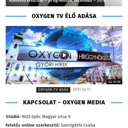
Kőműves Krisztián – programozó, technikus – 2013
H
OXYGEN TV ÉLŐ ADÁSA
02:40:06
2021.04.17.
OXYGEN TV ADÁS
KAPCSOLAT - OXYGEN MEDIA
Stúdió:
9023 Győr, Magyar utca 9.
Felelős online szerkesztő:
Szentgáthi Csaba