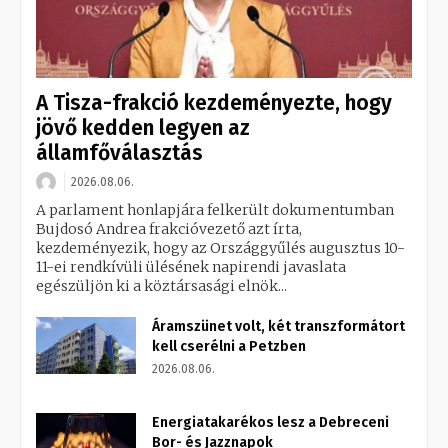
A Tisza-frakció kezdeményezte, hogy
jövő kedden legyen az
államfőválasztás
2026.08.06.
A parlament honlapjára felkerült dokumentumban
Bujdosó Andrea frakcióvezető azt írta,
kezdeményezik, hogy az Országgyűlés augusztus 10-
11-ei rendkívüli ülésének napirendi javaslata
egészüljön ki a köztársasági elnök...
Áramszünet volt, két transzformátort
kell cserélni a Petzben
2026.08.06.
Energiatakarékos lesz a Debreceni
Bor- és Jazznapok