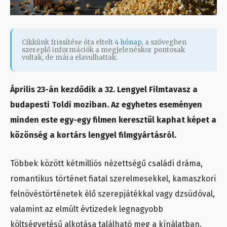
Cikkünk frissítése óta eltelt
4 hónap
, a szövegben
szereplő információk a megjelenéskor pontosak
voltak, de mára elavulhattak.
Április 23-án kezdődik a 32. Lengyel Filmtavasz a
budapesti Toldi moziban. Az egyhetes eseményen
minden este egy-egy filmen keresztül kaphat képet a
közönség a kortárs lengyel filmgyártásról.
Többek között kétmilliós nézettségű családi dráma,
romantikus történet fiatal szerelmesekkel, kamaszkori
felnövéstörténetek élő szerepjátékkal vagy dzsúdóval,
valamint az elmúlt évtizedek legnagyobb
költségvetésű alkotása található meg a kínálatban.