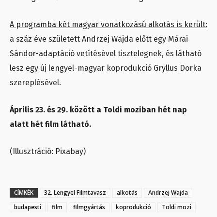
A programba két magyar vonatkozású alkotás is került:
a száz éve született Andrzej Wajda előtt egy Márai
Sándor-adaptáció vetítésével tisztelegnek, és látható
lesz egy új lengyel-magyar koprodukció Gryllus Dorka
szereplésével.
Április 23. és 29. között a Toldi moziban hét nap
alatt hét film látható.
(Illusztráció: Pixabay)
CÍMKÉK
32. Lengyel Filmtavasz
alkotás
Andrzej Wajda
budapesti
film
filmgyártás
koprodukció
Toldi mozi