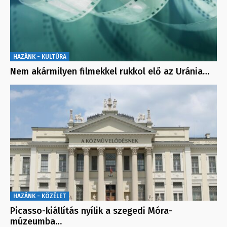
HAZÁNK - KULTÚRA
Nem akármilyen filmekkel rukkol elő az Uránia…
HAZÁNK - KÖZÉLET
Picasso-kiállítás nyílik a szegedi Móra-
múzeumba…