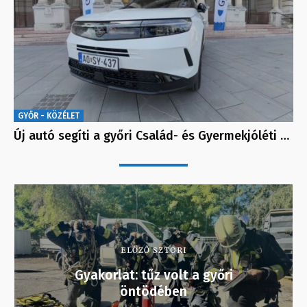
GYŐR - KÖZÉLET
Új autó segíti a győri Család- és Gyermekjóléti …
ELŐZŐ SZTORI
Gyakorlat: tűz volt a győri
öntödében