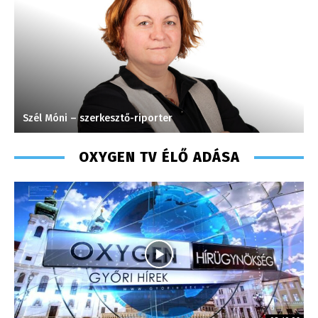
Szél Móni – szerkesztő-riporter
S
OXYGEN TV ÉLŐ ADÁSA