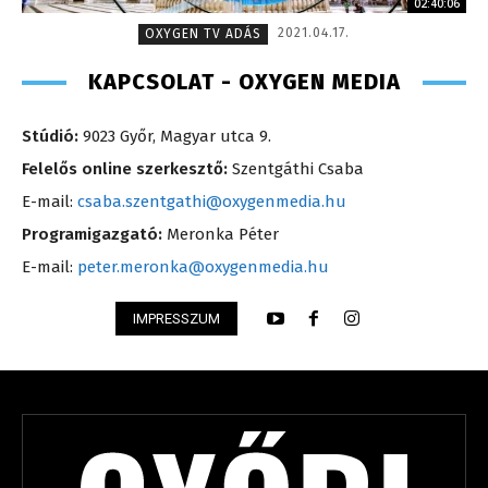
02:40:06
2021.04.17.
OXYGEN TV ADÁS
KAPCSOLAT - OXYGEN MEDIA
Stúdió:
9023 Győr, Magyar utca 9.
Felelős online szerkesztő:
Szentgáthi Csaba
E-mail:
csaba.szentgathi@oxygenmedia.hu
Programigazgató:
Meronka Péter
E-mail:
peter.meronka@oxygenmedia.hu
IMPRESSZUM