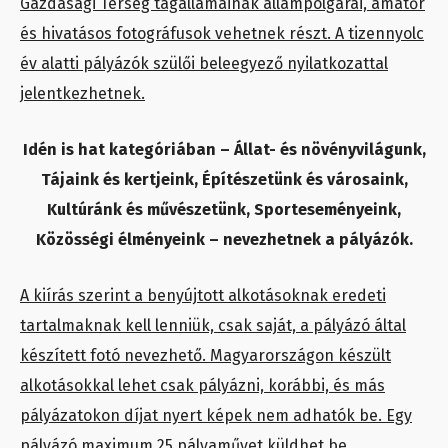
Gazdasági Térség tagállamainak állampolgárai, amatőr
és hivatásos fotográfusok vehetnek részt. A tizennyolc
év alatti pályázók szülői beleegyező nyilatkozattal
jelentkezhetnek.
Idén is hat kategóriában – Állat- és növényvilágunk,
Tájaink és kertjeink, Építészetünk és városaink,
Kultúránk és művészetünk, Sporteseményeink,
Közösségi élményeink – nevezhetnek a pályázók.
A kiírás szerint a benyújtott alkotásoknak eredeti
tartalmaknak kell lenniük, csak saját, a pályázó által
készített fotó nevezhető. Magyarországon készült
alkotásokkal lehet csak pályázni, korábbi, és más
pályázatokon díjat nyert képek nem adhatók be. Egy
pályázó maximum 25 pályaművet küldhet be,