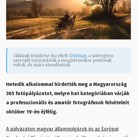
Cikkünk frissítése óta eltelt
11 hónap
, a szövegben
szereplő információk a megjelenéskor pontosak
voltak, de mára elavulhattak.
Hetedik alkalommal hirdették meg a Magyarország
365 fotópályázatot, melyre hat kategóriában várják
a professzionális és amatőr fotográfusok felvételeit
október 19-én éjfélig.
A pályázaton magyar állampolgárok és az Európai