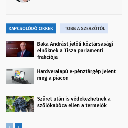
KAPCSOLÓDÓ CIKKEK
TÖBB A SZERZŐTŐL
Baka Andrást jelöli köztársasági
elnöknek a Tisza parlamenti
frakciója
Hardveralapú e-pénztárgép jelent
meg a piacon
Szüret után is védekezhetnek a
szőlőkabóca ellen a termelők