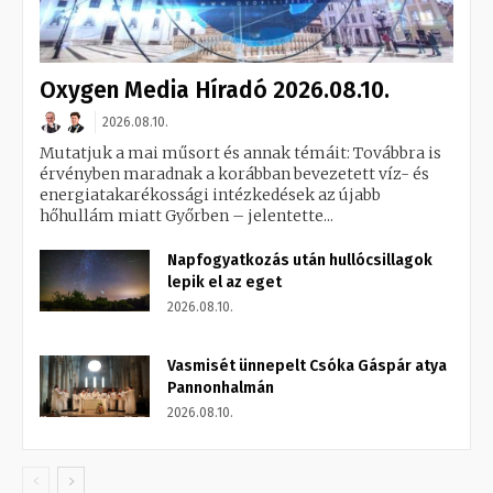
Oxygen Media Híradó 2026.08.10.
2026.08.10.
Mutatjuk a mai műsort és annak témáit: Továbbra is
érvényben maradnak a korábban bevezetett víz- és
energiatakarékossági intézkedések az újabb
hőhullám miatt Győrben – jelentette...
Napfogyatkozás után hullócsillagok
lepik el az eget
2026.08.10.
Vasmisét ünnepelt Csóka Gáspár atya
Pannonhalmán
2026.08.10.