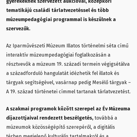
gyerekeknek szervezett aukcióval, középkori
tematikájú családi tárlatvezetéssel és több
múzeumpedagógiai programmal is készülnek a
szervezők.
Az Iparművészeti Múzeum Illatos történelmi séta című
interaktív múzeumpedagógiai foglalkozásán a
résztvevők a múzeum 19. századi termein végigsétálva
a századforduló hangulatát idézhetik fel illatok és
tárgyak segítségével, vasárnap pedig Mesélő tárgyak –
A 19. század történetei címmel tartanak tárlatvezetést.
A szakmai programok között szerepel az Év Múzeuma
díjazottjaival rendezett beszélgetés,
továbbá a
múzeumok közösségépítő szerepéről, a digitális
térben megjelenő kulturális tartalmakról és a