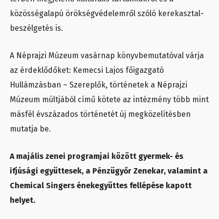
közösségalapú örökségvédelemről szóló kerekasztal-
beszélgetés is.
A Néprajzi Múzeum vasárnap könyvbemutatóval várja
az érdeklődőket: Kemecsi Lajos főigazgató
Hullámzásban – Szereplők, történetek a Néprajzi
Múzeum múltjából című kötete az intézmény több mint
másfél évszázados történetét új megközelítésben
mutatja be.
A majális zenei programjai között gyermek- és
ifjúsági együttesek, a Pénzügyőr Zenekar, valamint a
Chemical Singers énekegyüttes fellépése kapott
helyet.