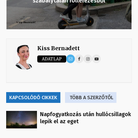
szabálytalan rollerezésből
Kiss Bernadett
ADATLAP
KAPCSOLÓDÓ CIKKEK
TÖBB A SZERZŐTŐL
Napfogyatkozás után hullócsillagok
lepik el az eget