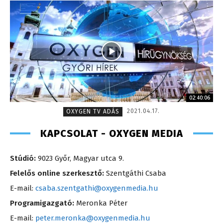
02:40:06
2021.04.17.
OXYGEN TV ADÁS
KAPCSOLAT - OXYGEN MEDIA
Stúdió:
9023 Győr, Magyar utca 9.
Felelős online szerkesztő:
Szentgáthi Csaba
E-mail:
csaba.szentgathi@oxygenmedia.hu
Programigazgató:
Meronka Péter
E-mail:
peter.meronka@oxygenmedia.hu