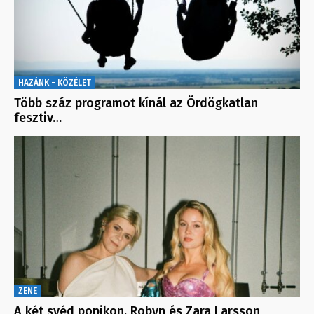
HAZÁNK - KÖZÉLET
Több száz programot kínál az Ördögkatlan
fesztiv…
ZENE
A két svéd popikon, Robyn és Zara Larsson