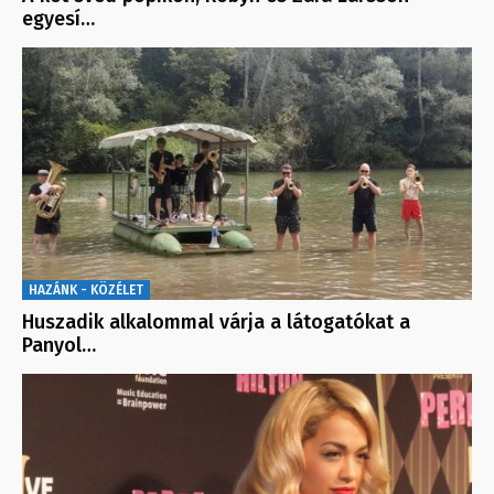
egyesí…
HAZÁNK - KÖZÉLET
Huszadik alkalommal várja a látogatókat a
Panyol…