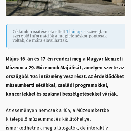
Cikkünk frissítése óta eltelt
3 hónap
, a szövegben
szereplő információk a megjelenéskor pontosak
voltak, de mára elavulhattak.
Május 16-án és 17-én rendezi meg a Magyar Nemzeti
Múzeum a 29. Múzeumok Majálisát, amelyen szerte az
országból 104 intézmény vesz részt. Az érdeklődőket
múzeumkerti sétákkal, családi programokkal,
koncertekkel és szakmai beszélgetésekkel várják.
Az eseményen nemcsak a 104, a Múzeumkertbe
kitelepülő múzeummal és kiállítóhellyel
ismerkedhetnek meg a látogatók, de interaktív