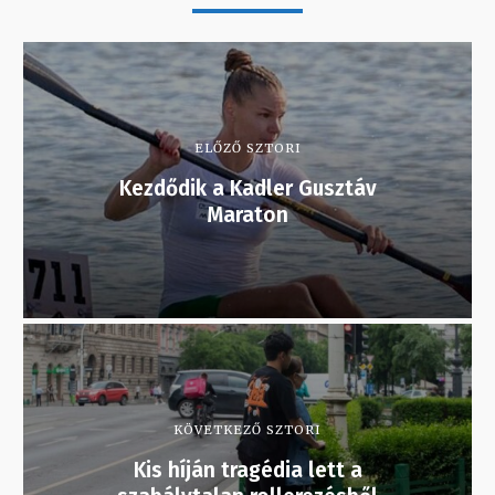
ELŐZŐ SZTORI
Kezdődik a Kadler Gusztáv
Maraton
KÖVETKEZŐ SZTORI
Kis híján tragédia lett a