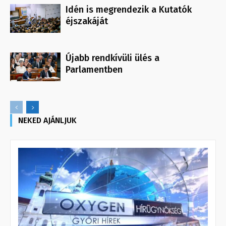
Idén is megrendezik a Kutatók
éjszakáját
Újabb rendkívüli ülés a
Parlamentben
NEKED AJÁNLJUK