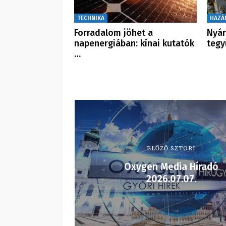
TECHNIKA
HAZÁ
Forradalom jöhet a
Nyár
napenergiában: kínai kutatók
tegy
…
ELŐZŐ SZTORI
Oxygen Media Híradó
2026.07.07.