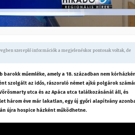
övegben szereplő információk a megjelenéskor pontosak voltak, de
bb barokk műemléke, amely a 18. században nem kórházkén
t szolgált az idős, rászoruló német ajkú polgárok számá
Vörösmarty utca és az Apáca utca találkozásánál áll, és
ület három éve már lakatlan, egy új győri alapítvány azonb
után újra hospice házként működhetne.