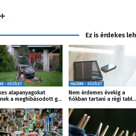
Ez is érdekes le
NK - KÖZÉLET
HAZÁNK - KÖZÉLET
kes alapanyagokat
Nem érdemes évekig a
enek a meghibásodott g…
fiókban tartani a régi tabl