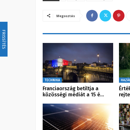
Megosztás
FRISSÍTÉS
TECHNIKA
HAZÁ
Franciaország betiltja a
Érté
közösségi médiát a 15 é…
rejt