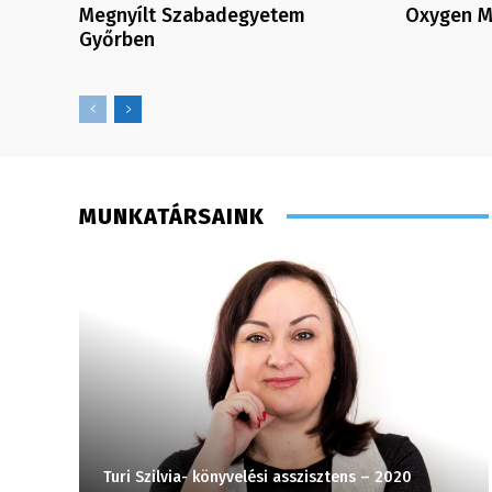
Megnyílt Szabadegyetem
Oxygen Me
Győrben
MUNKATÁRSAINK
Turi Szilvia- könyvelési asszisztens – 2020