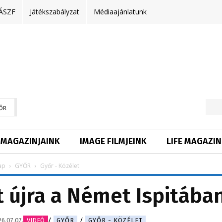
ÁSZF
Játékszabályzat
Médiaajánlatunk
ŐR
MAGAZINJAINK
IMAGE FILMJEINK
LIFE MAGAZIN
ap
GYŐR
Győr - Közélet
 újra a Német Ispitába
6.07.07.
VIDEÓ
GYŐR
GYŐR - KÖZÉLET