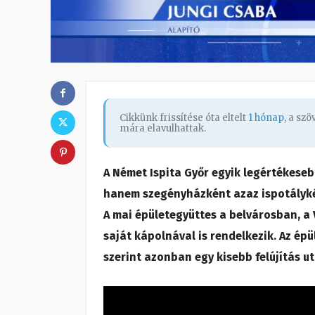
Cikkünk frissítése óta eltelt
1 hónap
, a sz
mára elavulhattak.
A Német Ispita Győr egyik legértékese
hanem szegényházként azaz ispotálykén
A mai épületegyüttes a belvárosban, a 
saját kápolnával is rendelkezik. Az ép
szerint azonban egy kisebb felújítás 