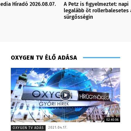
dia Híradó 2026.08.07.
A Petz is figyelmeztet: napi
legalább öt rollerbalesetes 
sürgősségin
OXYGEN TV ÉLŐ ADÁSA
02:40:06
Meronka Péter – programigazgató – 2008
Turi Szi
2021.04.17.
OXYGEN TV ADÁS