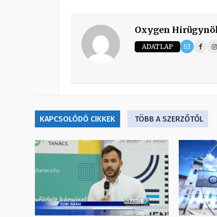
Oxygen Hirügynö
ADATLAP
KAPCSOLÓDÓ CIKKEK
TÖBB A SZERZŐTŐL