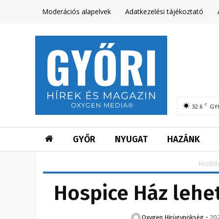
Moderációs alapelvek
Adatkezelési tájékoztató
C
32.6
GY
GYŐR
NYUGAT
HAZÁNK
Kezdől
Hospice Ház lehet
Oxygen Hirügynökség
-
202