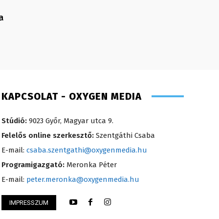
a
KAPCSOLAT - OXYGEN MEDIA
Stúdió:
9023 Győr, Magyar utca 9.
Felelős online szerkesztő:
Szentgáthi Csaba
E-mail:
csaba.szentgathi@oxygenmedia.hu
Programigazgató:
Meronka Péter
E-mail:
peter.meronka@oxygenmedia.hu
IMPRESSZUM
lvia- könyvelési asszisztens
Szél Móni – szerkes