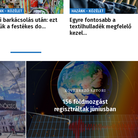
NK - KÖZÉLET
HAZÁNK - KÖZÉLET
i barkácsolás után: ezt
Egyre fontosabb a
ük a festékes do…
textilhulladék megfelelő
kezel…
KÖVETKEZŐ SZTORI
156 földmozgást
regisztráltak júniusban