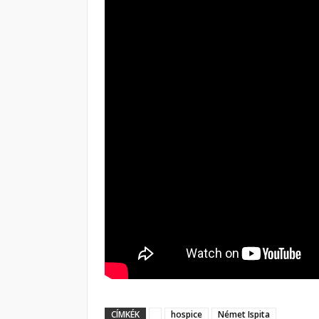
CÍMKÉK
hospice
Német Ispita