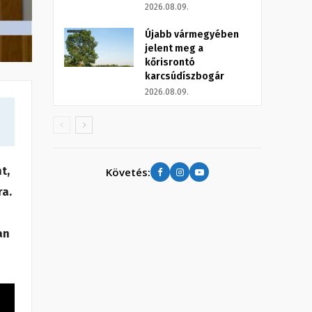
2026.08.09.
Újabb vármegyében
jelent meg a
kőrisrontó
karcsúdíszbogár
2026.08.09.
t,
Követés:
ra.
an