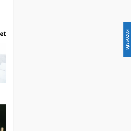
KÖZÖSSÉG
het
…