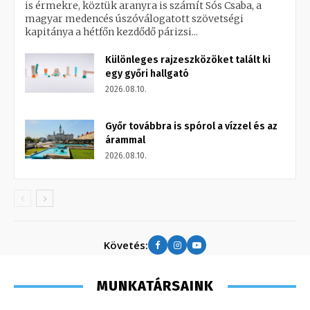
is érmekre, köztük aranyra is számít Sós Csaba, a
magyar medencés úszóválogatott szövetségi
kapitánya a hétfőn kezdődő párizsi...
Különleges rajzeszközöket talált ki
egy győri hallgató
2026.08.10.
Győr továbbra is spórol a vízzel és az
árammal
2026.08.10.
Követés:
MUNKATÁRSAINK