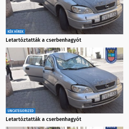
KÉK HÍREK
Letartóztatták a cserbenhagyót
UNCATEGORIZED
Letartóztatták a cserbenhagyót