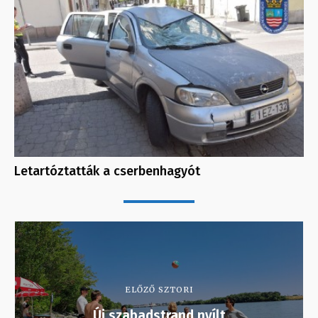
Letartóztatták a cserbenhagyót
ELŐZŐ SZTORI
Új szabadstrand nyílt