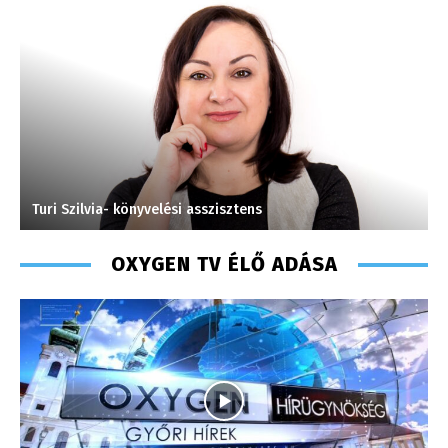
Turi Szilvia- könyvelési asszisztens
G
OXYGEN TV ÉLŐ ADÁSA