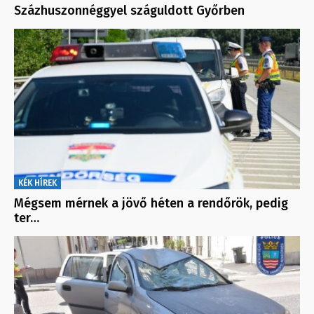
Százhuszonnéggyel száguldott Győrben
KÉK HÍREK
Mégsem mérnek a jövő héten a rendőrök, pedig
ter…