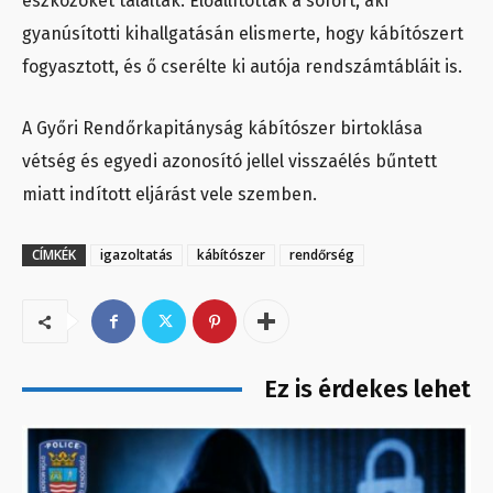
eszközöket találtak. Előállították a sofőrt, aki
gyanúsítotti kihallgatásán elismerte, hogy kábítószert
fogyasztott, és ő cserélte ki autója rendszámtábláit is.
A Győri Rendőrkapitányság kábítószer birtoklása
vétség és egyedi azonosító jellel visszaélés bűntett
miatt indított eljárást vele szemben.
CÍMKÉK
igazoltatás
kábítószer
rendőrség
Ez is érdekes lehet