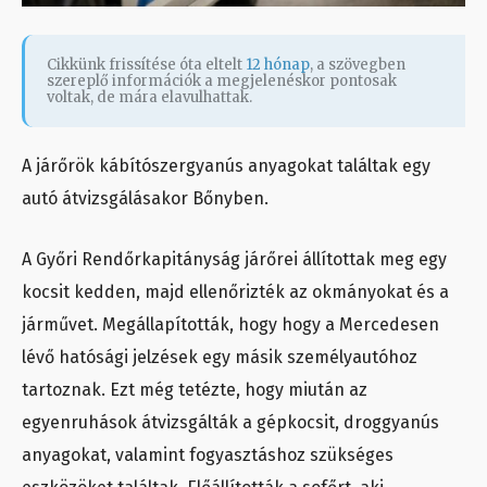
Cikkünk frissítése óta eltelt
12 hónap
, a szövegben
szereplő információk a megjelenéskor pontosak
voltak, de mára elavulhattak.
A járőrök kábítószergyanús anyagokat találtak egy
autó átvizsgálásakor Bőnyben.
A Győri Rendőrkapitányság járőrei állítottak meg egy
kocsit kedden, majd ellenőrizték az okmányokat és a
járművet. Megállapították, hogy hogy a Mercedesen
lévő hatósági jelzések egy másik személyautóhoz
tartoznak. Ezt még tetézte, hogy miután az
egyenruhások átvizsgálták a gépkocsit, droggyanús
anyagokat, valamint fogyasztáshoz szükséges