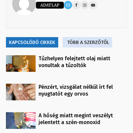
ADATLAP
KAPCSOLÓDÓ CIKKEK
TÖBB A SZERZŐTŐL
Tűzhelyen felejtett olaj miatt
vonultak a tűzoltók
Pénzért, vizsgálat nélkül írt fel
nyugtatót egy orvos
A hőség miatt megint veszélyt
jelentett a szén-monoxid