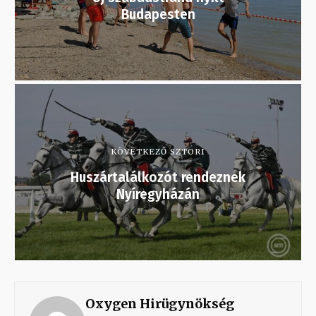
Budapesten
KÖVETKEZŐ SZTORI
Huszártalálkozót rendeznek
Nyíregyházán
Oxygen Hirügynökség