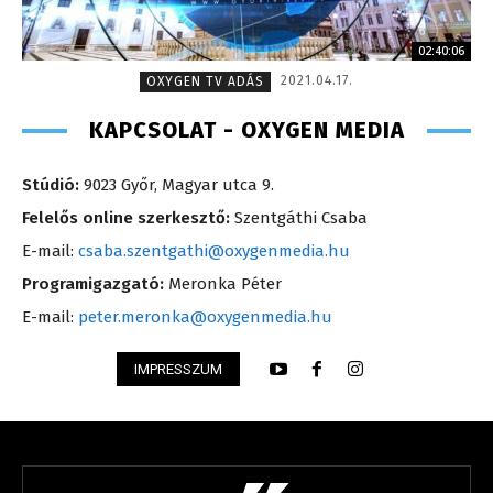
02:40:06
2021.04.17.
OXYGEN TV ADÁS
KAPCSOLAT - OXYGEN MEDIA
Stúdió:
9023 Győr, Magyar utca 9.
Felelős online szerkesztő:
Szentgáthi Csaba
E-mail:
csaba.szentgathi@oxygenmedia.hu
Programigazgató:
Meronka Péter
E-mail:
peter.meronka@oxygenmedia.hu
IMPRESSZUM