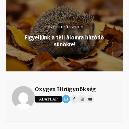
KÖVETKEZŐ SZTORI
Figyeljünk a téli álomra húzódó
sünökre!
Oxygen Hirügynökség
ADATLAP