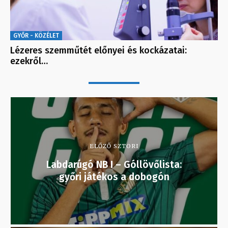
GYŐR - KÖZÉLET
Lézeres szemműtét előnyei és kockázatai:
ezekről…
ELŐZŐ SZTORI
Labdarúgó NB I – Góllövőlista:
győri játékos a dobogón