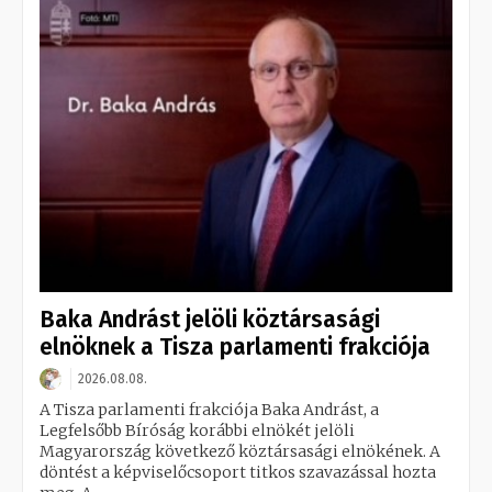
Baka Andrást jelöli köztársasági
elnöknek a Tisza parlamenti frakciója
2026.08.08.
A Tisza parlamenti frakciója Baka Andrást, a
Legfelsőbb Bíróság korábbi elnökét jelöli
Magyarország következő köztársasági elnökének. A
döntést a képviselőcsoport titkos szavazással hozta