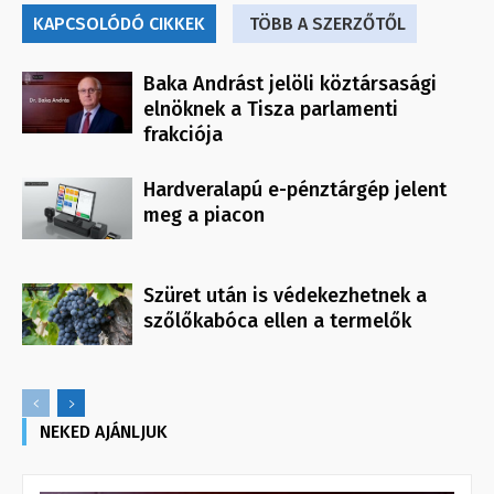
KAPCSOLÓDÓ CIKKEK
TÖBB A SZERZŐTŐL
Baka Andrást jelöli köztársasági
elnöknek a Tisza parlamenti
frakciója
Hardveralapú e-pénztárgép jelent
meg a piacon
Szüret után is védekezhetnek a
szőlőkabóca ellen a termelők
NEKED AJÁNLJUK