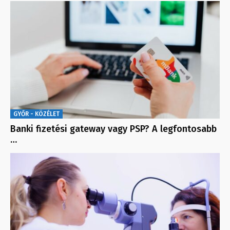
GYŐR - KÖZÉLET
Banki fizetési gateway vagy PSP? A legfontosabb
…