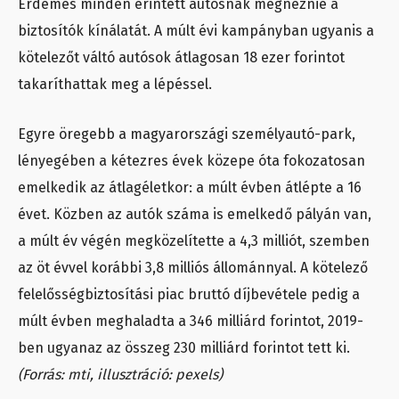
Érdemes minden érintett autósnak megnéznie a
biztosítók kínálatát. A múlt évi kampányban ugyanis a
kötelezőt váltó autósok átlagosan 18 ezer forintot
takaríthattak meg a lépéssel.
Egyre öregebb a magyarországi személyautó-park,
lényegében a kétezres évek közepe óta fokozatosan
emelkedik az átlagéletkor: a múlt évben átlépte a 16
évet. Közben az autók száma is emelkedő pályán van,
a múlt év végén megközelítette a 4,3 milliót, szemben
az öt évvel korábbi 3,8 milliós állománnyal. A kötelező
felelősségbiztosítási piac bruttó díjbevétele pedig a
múlt évben meghaladta a 346 milliárd forintot, 2019-
ben ugyanaz az összeg 230 milliárd forintot tett ki.
(Forrás: mti, illusztráció: pexels)