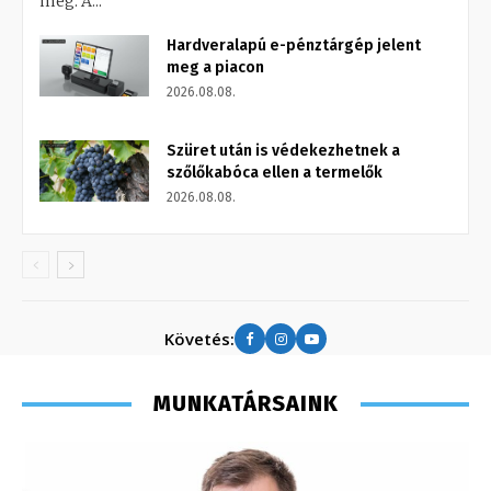
meg. A...
Hardveralapú e-pénztárgép jelent
meg a piacon
2026.08.08.
Szüret után is védekezhetnek a
szőlőkabóca ellen a termelők
2026.08.08.
Követés:
MUNKATÁRSAINK