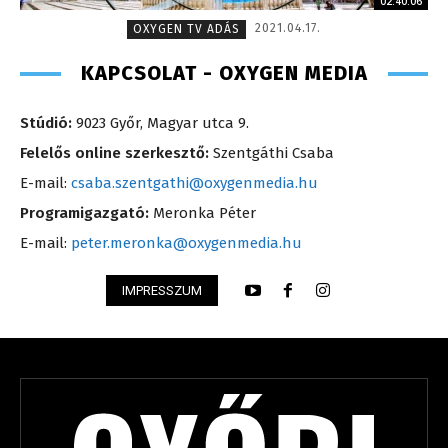
02:40:06
2021.04.17.
OXYGEN TV ADÁS
KAPCSOLAT - OXYGEN MEDIA
Stúdió:
9023 Győr, Magyar utca 9.
Felelős online szerkesztő:
Szentgáthi Csaba
E-mail:
csaba.szentgathi@oxygenmedia.hu
Programigazgató:
Meronka Péter
E-mail:
peter.meronka@oxygenmedia.hu
IMPRESSZUM