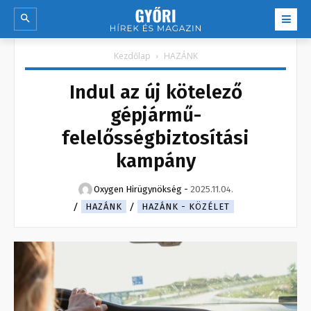
Kezdőlap
HAZÁNK
Indul az új kötelező
gépjármű-
felelősségbiztosítási
kampány
Oxygen Hirügynökség
-
2025.11.04.
HAZÁNK
HAZÁNK - KÖZÉLET