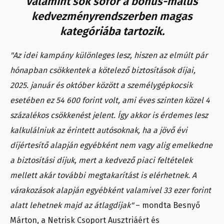
valamint sok sofőr a bonus-malus
kedvezményrendszerben magas
kategóriába tartozik.
"Az idei kampány különleges lesz, hiszen az elmúlt pár
hónapban csökkentek a kötelező biztosítások díjai,
2025. január és október között a személygépkocsik
esetében ez 54 600 forint volt, ami éves szinten közel 4
százalékos csökkenést jelent. Így akkor is érdemes lesz
kalkulálniuk az érintett autósoknak, ha a jövő évi
díjértesítő alapján egyébként nem vagy alig emelkedne
a biztosítási díjuk, mert a kedvező piaci feltételek
mellett akár további megtakarítást is elérhetnek. A
várakozások alapján egyébként valamivel 33 ezer forint
alatt lehetnek majd az átlagdíjak"
– mondta Besnyő
Márton, a Netrisk Csoport Ausztriáért és