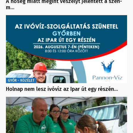
A hőség miatt megint veszélyt jelentett a szén-
m…
GYŐR - KÖZÉLET
Holnap nem lesz ivóvíz az Ipar út egy részén…