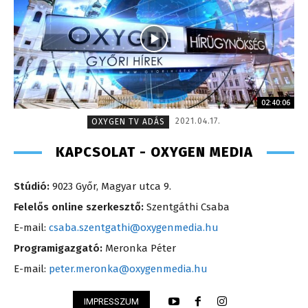
02:40:06
2021.04.17.
OXYGEN TV ADÁS
KAPCSOLAT - OXYGEN MEDIA
Stúdió:
9023 Győr, Magyar utca 9.
Felelős online szerkesztő:
Szentgáthi Csaba
E-mail:
csaba.szentgathi@oxygenmedia.hu
Programigazgató:
Meronka Péter
E-mail:
peter.meronka@oxygenmedia.hu
IMPRESSZUM