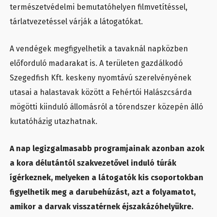
természetvédelmi bemutatóhelyen filmvetítéssel,
tárlatvezetéssel várják a látogatókat.
A vendégek megfigyelhetik a tavaknál napközben
előforduló madarakat is. A területen gazdálkodó
Szegedfish Kft. keskeny nyomtávú szerelvényének
utasai a halastavak között a Fehértói Halászcsárda
mögötti kiinduló állomásról a tórendszer közepén álló
kutatóházig utazhatnak.
A nap legizgalmasabb programjainak azonban azok
a kora délutántól szakvezetővel induló túrák
ígérkeznek, melyeken a látogatók kis csoportokban
figyelhetik meg a darubehúzást, azt a folyamatot,
amikor a darvak visszatérnek éjszakázóhelyükre.