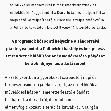
felbukkanó madarakkal is megismerkedhetnek az
érdeklődők. Reggel indul a
Daru futam
is, melyen futva
vagy sétálva teljesíthető a klasszikus teljesítménytúra
a Fehér-tó területén kijelölt 5 vagy 17 kilométeres távja.
A programok központi helyszíne a sándorfalvi
piactér, valamint a Pallavicini kastély és kertje lesz.
Itt rendeznek kiállítást Az év madárfotósa pályázat
korábbi díjnyertes alkotásaiból.
A kastélykertben a gyerekeket szabadtéri népi és
természetismereti játékok várják, az érdeklődők a
művelődési házban ismeretterjesztő előadást
hallhatnak a darvakról, de rendeznek
élményfoglalkozást is terápiás kutyákkal. A Kurgán