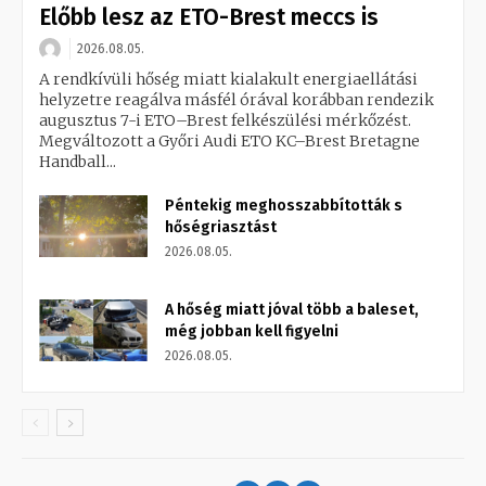
Előbb lesz az ETO-Brest meccs is
2026.08.05.
A rendkívüli hőség miatt kialakult energiaellátási
helyzetre reagálva másfél órával korábban rendezik
augusztus 7-i ETO–Brest felkészülési mérkőzést.
Megváltozott a Győri Audi ETO KC–Brest Bretagne
Handball...
Péntekig meghosszabbították s
hőségriasztást
2026.08.05.
A hőség miatt jóval több a baleset,
még jobban kell figyelni
2026.08.05.