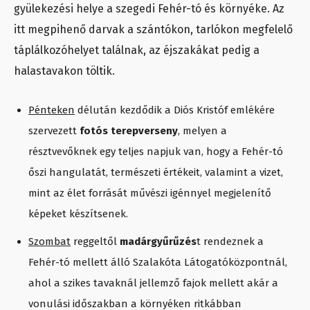
gyülekezési helye a szegedi Fehér-tó és környéke. Az
itt megpihenő darvak a szántókon, tarlókon megfelelő
táplálkozóhelyet találnak, az éjszakákat pedig a
halastavakon töltik.
Pénteken
délután kezdődik a Diós Kristóf emlékére
szervezett
fotós terepverseny
, melyen a
résztvevőknek egy teljes napjuk van, hogy a Fehér-tó
őszi hangulatát, természeti értékeit, valamint a vizet,
mint az élet forrását művészi igénnyel megjelenítő
képeket készítsenek.
Szombat
reggeltől
madárgyűrűzés
t rendeznek a
Fehér-tó mellett álló Szalakóta Látogatóközpontnál,
ahol a szikes tavaknál jellemző fajok mellett akár a
vonulási időszakban a környéken ritkábban