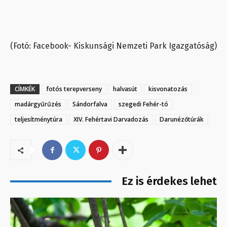
(Fotó: Facebook- Kiskunsági Nemzeti Park Igazgatóság)
CÍMKÉK
fotós terepverseny
halvasút
kisvonatozás
madárgyűrűzés
Sándorfalva
szegedi Fehér-tó
teljesítménytúra
XIV. Fehértavi Darvadozás
Darunézőtúrák
Ez is érdekes lehet