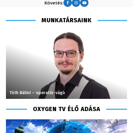
Követés:
MUNKATÁRSAINK
Tóth Bálint – operatőr-vágó
K
OXYGEN TV ÉLŐ ADÁSA