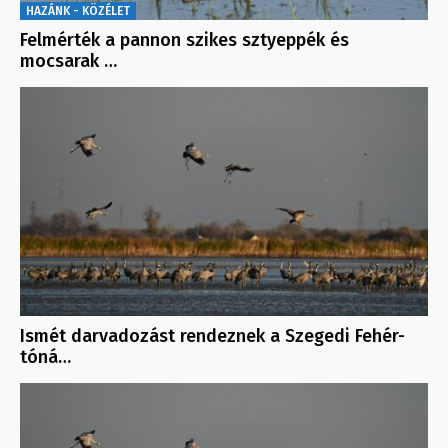
HAZÁNK - KÖZÉLET
Felmérték a pannon szikes sztyeppék és
mocsarak …
Ismét darvadozást rendeznek a Szegedi Fehér-
tóná…