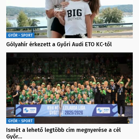
GYŐR - SPORT
Gólyahír érkezett a Győri Audi ETO KC-től
GYŐR - SPORT
Ismét a lehető legtöbb cím megnyerése a cél
Győr…