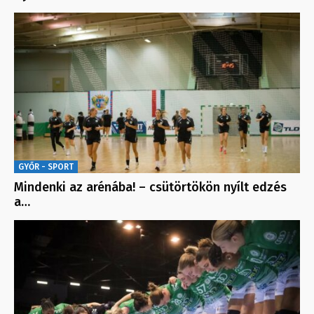
GYŐR - SPORT
Mindenki az arénába! – csütörtökön nyílt edzés
a…