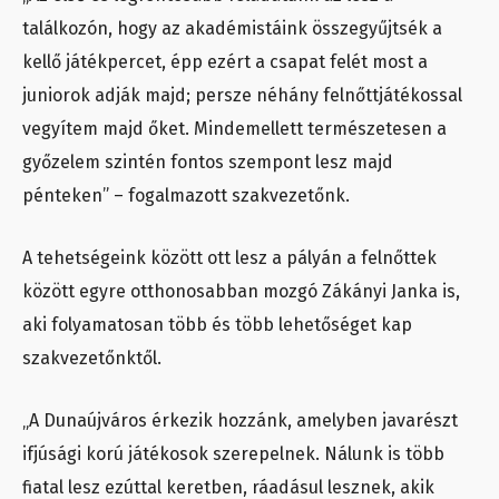
találkozón, hogy az akadémistáink összegyűjtsék a
kellő játékpercet, épp ezért a csapat felét most a
juniorok adják majd; persze néhány felnőttjátékossal
vegyítem majd őket. Mindemellett természetesen a
győzelem szintén fontos szempont lesz majd
pénteken” – fogalmazott szakvezetőnk.
A tehetségeink között ott lesz a pályán a felnőttek
között egyre otthonosabban mozgó Zákányi Janka is,
aki folyamatosan több és több lehetőséget kap
szakvezetőnktől.
„A Dunaújváros érkezik hozzánk, amelyben javarészt
ifjúsági korú játékosok szerepelnek. Nálunk is több
fiatal lesz ezúttal keretben, ráadásul lesznek, akik