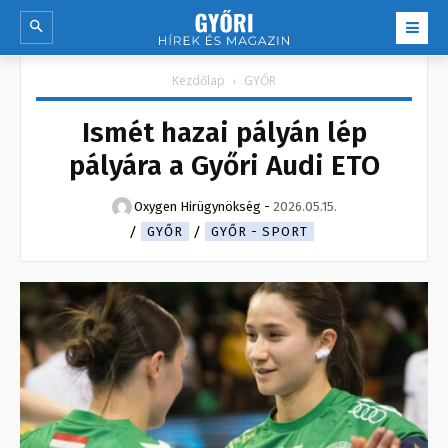
Kezdőlap
GYŐR
Ismét hazai pályán lép
pályára a Győri Audi ETO
Oxygen Hirügynökség
-
2026.05.15.
GYŐR
GYŐR - SPORT