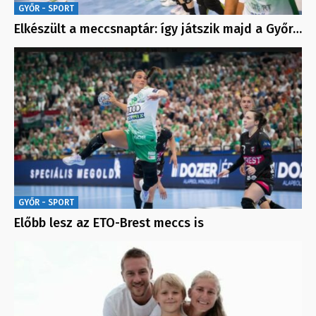
GYŐR - SPORT
Elkészült a meccsnaptár: így játszik majd a Győr…
GYŐR - SPORT
Előbb lesz az ETO-Brest meccs is