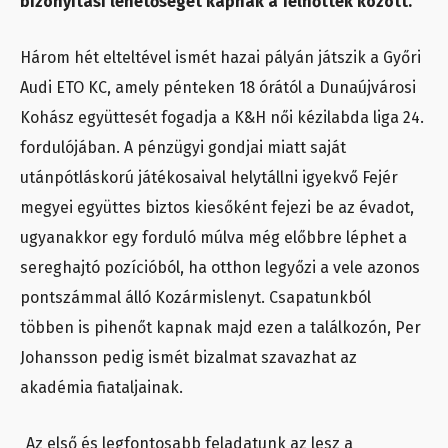
bizonyítási lehetőséget kapnak a felnőttek között.
Három hét elteltével ismét hazai pályán játszik a Győri
Audi ETO KC, amely pénteken 18 órától a Dunaújvárosi
Kohász együttesét fogadja a K&H női kézilabda liga 24.
fordulójában. A pénzügyi gondjai miatt saját
utánpótláskorú játékosaival helytállni igyekvő Fejér
megyei együttes biztos kiesőként fejezi be az évadot,
ugyanakkor egy forduló múlva még előbbre léphet a
sereghajtó pozícióból, ha otthon legyőzi a vele azonos
pontszámmal álló Kozármislenyt. Csapatunkból
többen is pihenőt kapnak majd ezen a találkozón, Per
Johansson pedig ismét bizalmat szavazhat az
akadémia fiataljainak.
„Az első és legfontosabb feladatunk az lesz a