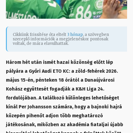
Cikkünk frissítése óta eltelt
3 hónap
, a szövegben
szereplő információk a megjelenéskor pontosak
voltak, de mára elavulhattak.
Három hét után ismét hazai közönség előtt lép
pályára a Győri Audi ETO KC: a zöld-fehérek 2026.
május 15-én, pénteken 18 órától a Dunaújvárosi
Kohász együttesét fogadják a K&H Liga 24.
fordulójában. A találkozó különleges lehetőséget
kínál Per Johansson számára, hogy a bajnoki hajrá
közepén pihenőt adjon több meghatározó
játékosának, miközben az akadémia fiataljai újabb