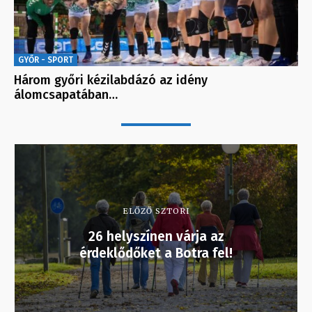
GYŐR - SPORT
Három győri kézilabdázó az idény
álomcsapatában…
ELŐZŐ SZTORI
26 helyszínen várja az
érdeklődőket a Botra fel!