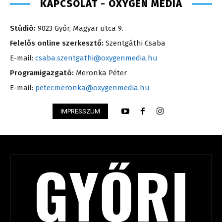
KAPCSOLAT - OXYGEN MEDIA
Stúdió:
9023 Győr, Magyar utca 9.
Felelős online szerkesztő:
Szentgáthi Csaba
E-mail:
csaba.szentgathi@oxygenmedia.hu
Programigazgató:
Meronka Péter
E-mail:
peter.meronka@oxygenmedia.hu
IMPRESSZUM