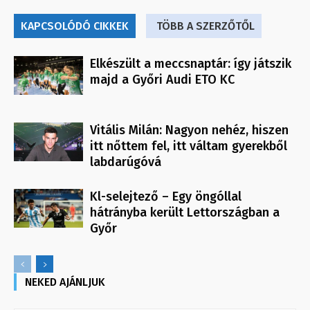
KAPCSOLÓDÓ CIKKEK
TÖBB A SZERZŐTŐL
Elkészült a meccsnaptár: így játszik
majd a Győri Audi ETO KC
Vitális Milán: Nagyon nehéz, hiszen
itt nőttem fel, itt váltam gyerekből
labdarúgóvá
Kl-selejtező – Egy öngóllal
hátrányba került Lettországban a
Győr
NEKED AJÁNLJUK