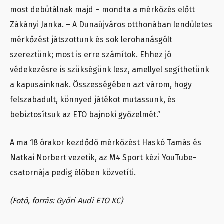
most debütálnak majd – mondta a mérkőzés előtt
Zákányi Janka. – A Dunaújváros otthonában lendületes
mérkőzést játszottunk és sok lerohanásgólt
szereztünk; most is erre számítok. Ehhez jó
védekezésre is szükségünk lesz, amellyel segíthetünk
a kapusainknak. Összességében azt várom, hogy
felszabadult, könnyed játékot mutassunk, és
bebiztosítsuk az ETO bajnoki győzelmét.”
A ma 18 órakor kezdődő mérkőzést Haskó Tamás és
Natkai Norbert vezetik, az M4 Sport kézi YouTube-
csatornája pedig élőben közvetíti.
(Fotó, forrás: Győri Audi ETO KC)