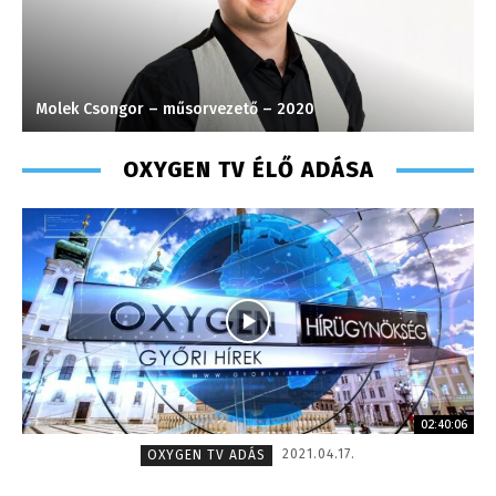
Molek Csongor – műsorvezető – 2020
K
OXYGEN TV ÉLŐ ADÁSA
02:40:06
2021.04.17.
OXYGEN TV ADÁS