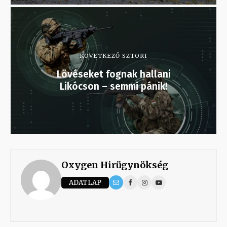
KÖVETKEZŐ SZTORI
Lövéseket fognak hallani
Likócson – semmi pánik!
Oxygen Hirügynökség
ADATLAP