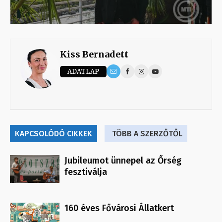
Kiss Bernadett
ADATLAP
KAPCSOLÓDÓ CIKKEK
TÖBB A SZERZŐTŐL
Jubileumot ünnepel az Őrség
fesztiválja
160 éves Fővárosi Állatkert