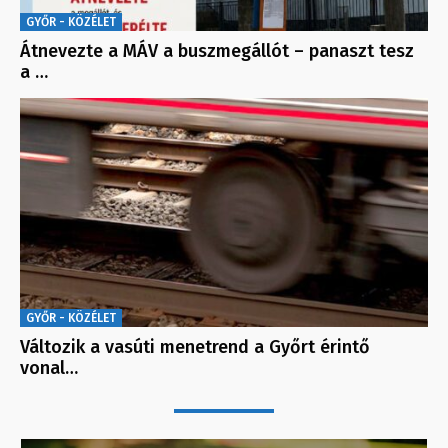
GYŐR - KÖZÉLET
Átnevezte a MÁV a buszmegállót – panaszt tesz
a …
GYŐR - KÖZÉLET
Változik a vasúti menetrend a Győrt érintő
vonal…