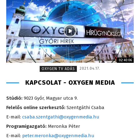
02:40:06
2021.04.17.
OXYGEN TV ADÁS
KAPCSOLAT - OXYGEN MEDIA
Stúdió:
9023 Győr, Magyar utca 9.
Felelős online szerkesztő:
Szentgáthi Csaba
E-mail:
csaba.szentgathi@oxygenmedia.hu
Programigazgató:
Meronka Péter
E-mail:
peter.meronka@oxygenmedia.hu