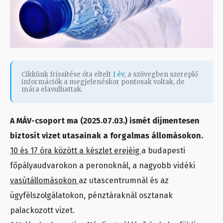
Cikkünk frissítése óta eltelt
1 év
, a szövegben szereplő
információk a megjelenéskor pontosak voltak, de
mára elavulhattak.
A MÁV-csoport ma (2025.07.03.) ismét díjmentesen
biztosít vizet utasainak a forgalmas állomásokon.
10 és 17 óra között a készlet erejéig
a budapesti
főpályaudvarokon a peronoknál, a nagyobb vidéki
vasútállomásokon
az utascentrumnál és az
ügyfélszolgálatokon, pénztáraknál osztanak
palackozott vizet.