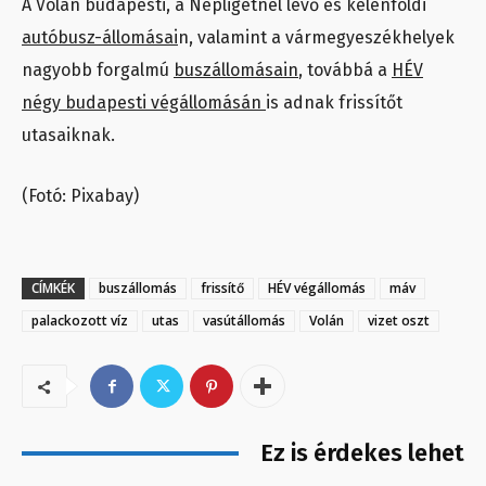
A Volán budapesti, a Népligetnél lévő és kelenföldi
autóbusz-állomásai
n, valamint a vármegyeszékhelyek
nagyobb forgalmú
buszállomásain
, továbbá a
HÉV
négy budapesti végállomásán
is adnak frissítőt
utasaiknak.
(Fotó: Pixabay)
CÍMKÉK
buszállomás
frissítő
HÉV végállomás
máv
palackozott víz
utas
vasútállomás
Volán
vizet oszt
Ez is érdekes lehet