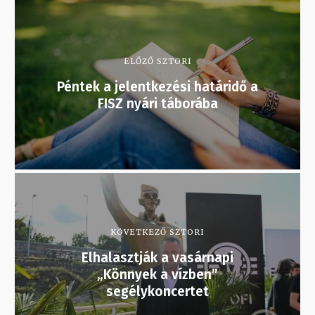
ELŐZŐ SZTORI
Péntek a jelentkezési határidő a
FISZ nyári táborába
KÖVETKEZŐ SZTORI
Elhalasztják a vasárnapi
„Könnyek a vízben”
segélykoncertet