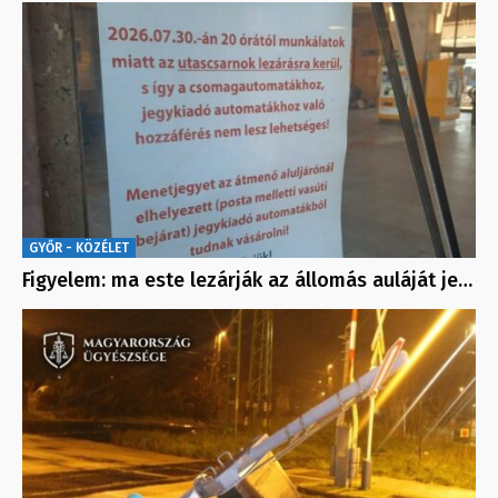
GYŐR - KÖZÉLET
Figyelem: ma este lezárják az állomás auláját je…