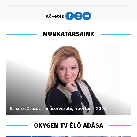
Követés:
MUNKATÁRSAINK
Szél Móni – szerkesztő-riporter
G
OXYGEN TV ÉLŐ ADÁSA