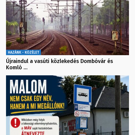
HAZÁNK - KÖZÉLET
Újraindul a vasúti közlekedés Dombóvár és
Komló …