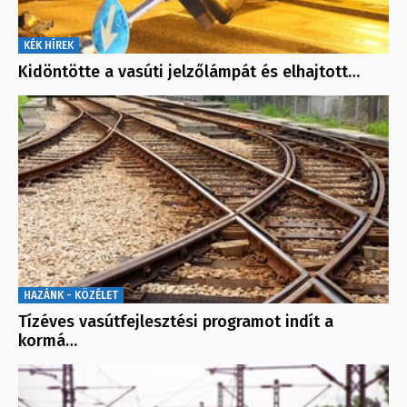
KÉK HÍREK
Kidöntötte a vasúti jelzőlámpát és elhajtott…
HAZÁNK - KÖZÉLET
Tízéves vasútfejlesztési programot indít a
kormá…