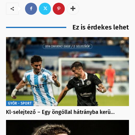
Ez is érdekes lehet
GYŐR - SPORT
Kl-selejtező – Egy öngóllal hátrányba kerü…