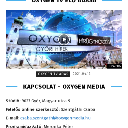
OXYGEN TV ÉLŐ ADÁSA
02:40:06
2021.04.17.
OXYGEN TV ADÁS
KAPCSOLAT - OXYGEN MEDIA
Stúdió:
9023 Győr, Magyar utca 9.
Felelős online szerkesztő:
Szentgáthi Csaba
E-mail:
csaba.szentgathi@oxygenmedia.hu
Programigazgató:
Meronka Péter