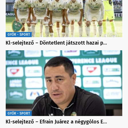
GYŐR - SPORT
Kl-selejtező – Döntetlent játszott hazai p…
GYŐR - SPORT
Kl-selejtező – Efrain Juárez a négygólos E…