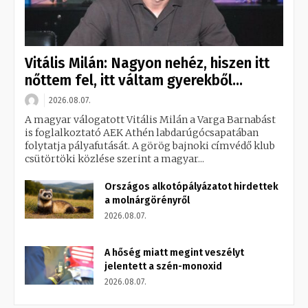
Vitális Milán: Nagyon nehéz, hiszen itt
nőttem fel, itt váltam gyerekből...
2026.08.07.
A magyar válogatott Vitális Milán a Varga Barnabást
is foglalkoztató AEK Athén labdarúgócsapatában
folytatja pályafutását. A görög bajnoki címvédő klub
csütörtöki közlése szerint a magyar...
Országos alkotópályázatot hirdettek
a molnárgörényről
2026.08.07.
A hőség miatt megint veszélyt
jelentett a szén-monoxid
2026.08.07.