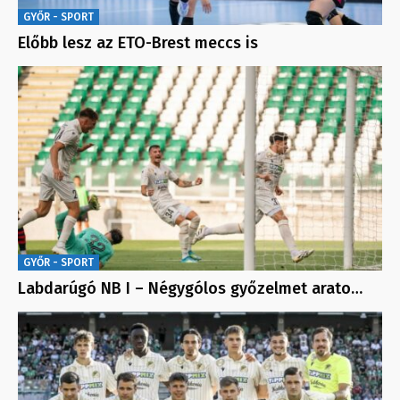
GYŐR - SPORT
Előbb lesz az ETO-Brest meccs is
GYŐR - SPORT
Labdarúgó NB I – Négygólos győzelmet arato…