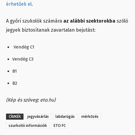
érhetőek el
.
A győri szukolók számára
az alábbi szektorokba
szóló
jegyek biztosítanak zavartalan bejutást:
Vendég C1
Vendég C3
B1
B2
(Kép és szöveg: eto.hu)
CÍMKÉK
jegyvásárlás
labdarúgás
mérkőzés
szurkolói információk
ETO FC