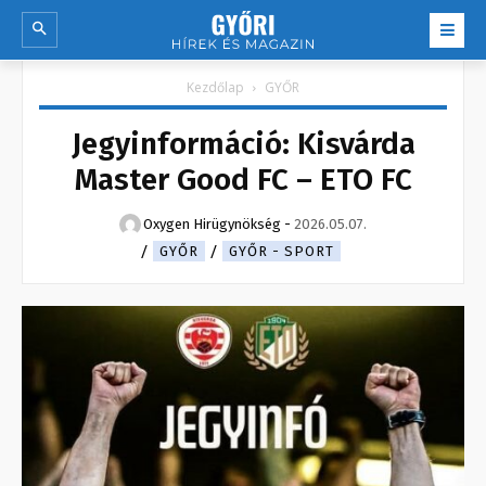
Kezdőlap
GYŐR
Jegyinformáció: Kisvárda
Master Good FC – ETO FC
Oxygen Hirügynökség
-
2026.05.07.
GYŐR
GYŐR - SPORT