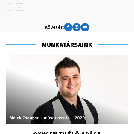
Követés:
MUNKATÁRSAINK
Molek Csongor – műsorvezető – 2020
S