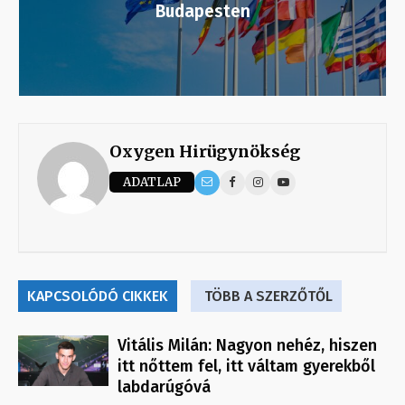
Budapesten
Oxygen Hirügynökség
ADATLAP
KAPCSOLÓDÓ CIKKEK
TÖBB A SZERZŐTŐL
Vitális Milán: Nagyon nehéz, hiszen
itt nőttem fel, itt váltam gyerekből
labdarúgóvá