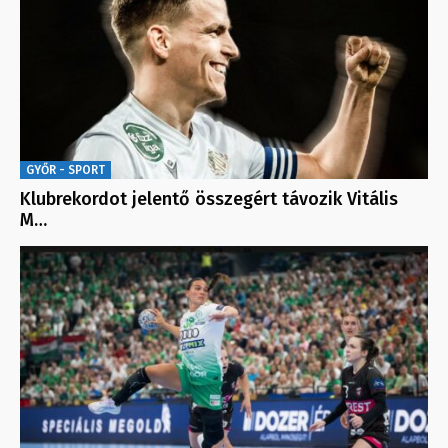
GYŐR - SPORT
Klubrekordot jelentő összegért távozik Vitális
M…