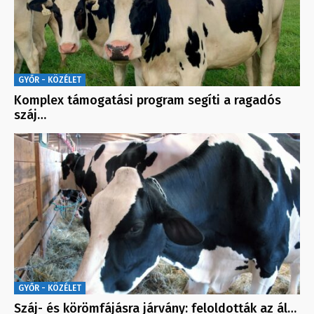
GYŐR - KÖZÉLET
Komplex támogatási program segíti a ragadós
száj…
GYŐR - KÖZÉLET
Száj- és körömfájásra járvány: feloldották az ál…