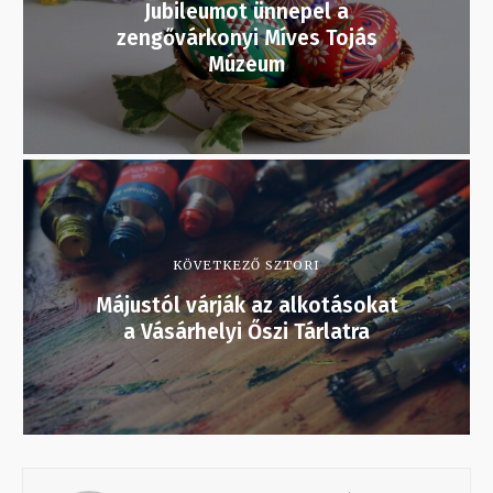
Jubileumot ünnepel a
zengővárkonyi Míves Tojás
Múzeum
KÖVETKEZŐ SZTORI
Májustól várják az alkotásokat
a Vásárhelyi Őszi Tárlatra