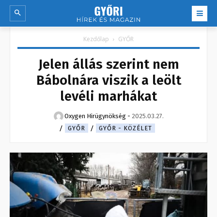
Kezdőlap
GYŐR
Jelen állás szerint nem
Bábolnára viszik a leölt
levéli marhákat
Oxygen Hirügynökség
-
2025.03.27.
GYŐR
GYŐR - KÖZÉLET