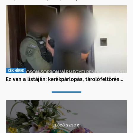
KÉK HÍREK
Ez van a listáján: kerékpárlopás, tárolófeltörés…
ELŐZŐ SZTORI