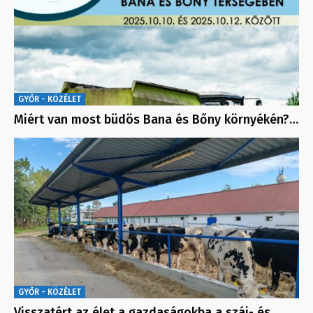
GYŐR - KÖZÉLET
Miért van most büdös Bana és Bőny környékén?…
GYŐR - KÖZÉLET
Visszatért az élet a gazdaságokba a száj- és