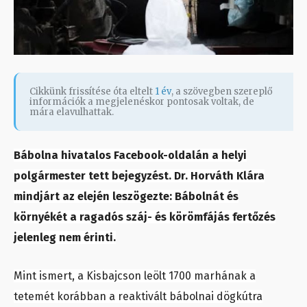
Cikkünk frissítése óta eltelt
1 év
, a szövegben szereplő
információk a megjelenéskor pontosak voltak, de
mára elavulhattak.
Bábolna hivatalos Facebook-oldalán a helyi
polgármester tett bejegyzést. Dr. Horváth Klára
mindjárt az elején leszögezte: Bábolnát és
környékét a ragadós száj- és körömfájás fertőzés
jelenleg nem érinti.
Mint ismert, a Kisbajcson leölt 1700 marhának a
tetemét korábban a reaktivált bábolnai dögkútra