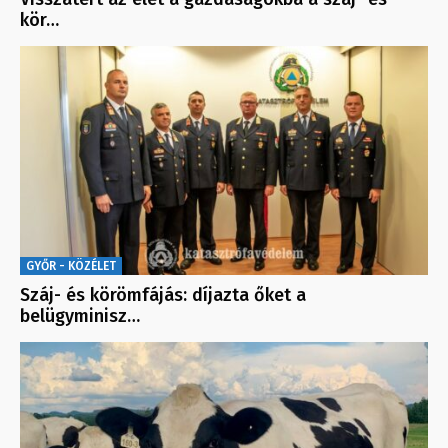
kör…
GYŐR - KÖZÉLET
Száj- és körömfájás: díjazta őket a
belügyminisz…