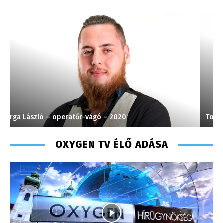
Torma Anikó – irodavezető – 2008
K
OXYGEN TV ÉLŐ ADÁSA