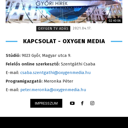
02:40:06
2021.04.17.
OXYGEN TV ADÁS
KAPCSOLAT - OXYGEN MEDIA
Stúdió:
9023 Győr, Magyar utca 9.
Felelős online szerkesztő:
Szentgáthi Csaba
E-mail:
csaba.szentgathi@oxygenmedia.hu
Programigazgató:
Meronka Péter
E-mail:
peter.meronka@oxygenmedia.hu
IMPRESSZUM