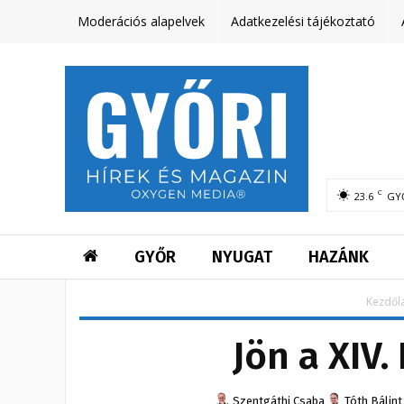
Moderációs alapelvek
Adatkezelési tájékoztató
C
23.6
GY
GYŐR
NYUGAT
HAZÁNK
Kezdől
Jön a XIV
Szentgáthi Csaba
Tóth Bálint