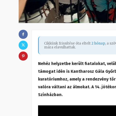
Cikkünk frissítése óta eltelt
2 hónap
, a sz
mára elavulhattak.
Nehéz helyzetbe került fiatalokat, vel
támogat idén is Kantharosz Gála Győr
kuratóriumhoz, amely a rendezvény tört
valóra váltani az álmokat. A 14. jóték
Színházban.