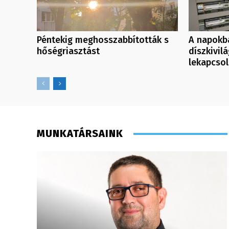
Péntekig meghosszabbították s
A napokb
hőségriasztást
díszkivil
lekapcso
MUNKATÁRSAINK