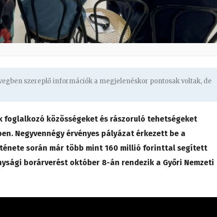
övegben szereplő információk a megjelenéskor pontosak voltak, de
ük foglalkozó közösségeket és rászoruló tehetségeket
ben. Negyvennégy érvényes pályázat érkezett be a
énete során már több mint 160 millió forinttal segített
onysági borárverést október 8-án rendezik a Győri Nemzeti