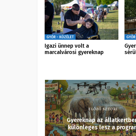
GYŐR - KÖZÉLET
GYŐR
Igazi ünnep volt a
Gyer
marcalvárosi gyereknap
sérü
ELŐZŐ SZTORI
Gyereknap az állatkertbe
különleges lesz a progra