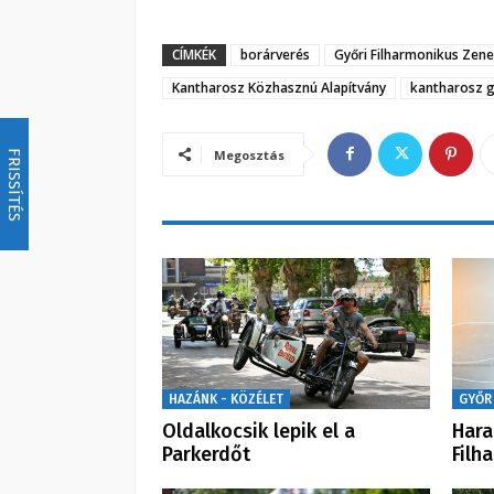
CÍMKÉK
borárverés
Győri Filharmonikus Zen
Kantharosz Közhasznú Alapítvány
kantharosz g
Megosztás
FRISSÍTÉS
HAZÁNK - KÖZÉLET
GYŐR
Oldalkocsik lepik el a
Hara
Parkerdőt
Filh