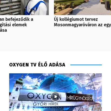
an befejeződik a
Új kollégiumot tervez
ágítási elemek
Mosonmagyaróváron az eg
lása
OXYGEN TV ÉLŐ ADÁSA