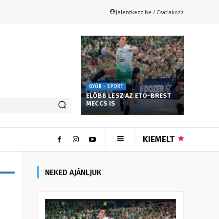
Jelentkezz be / Csatlakozz
GYŐR - SPORT
ELŐBB LESZ AZ ETO-BREST
MECCS IS
KIEMELT
NEKED AJÁNLJUK