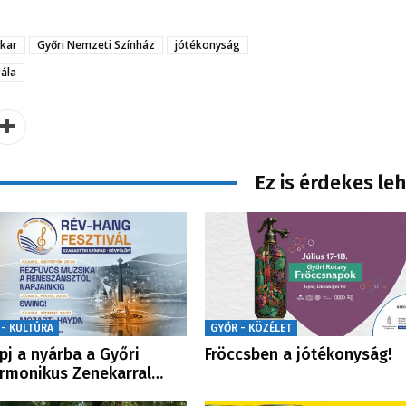
ekar
Győri Nemzeti Színház
jótékonyság
ála
Ez is érdekes le
 - KULTÚRA
GYŐR - KÖZÉLET
pj a nyárba a Győri
Fröccsben a jótékonyság!
armonikus Zenekarral…