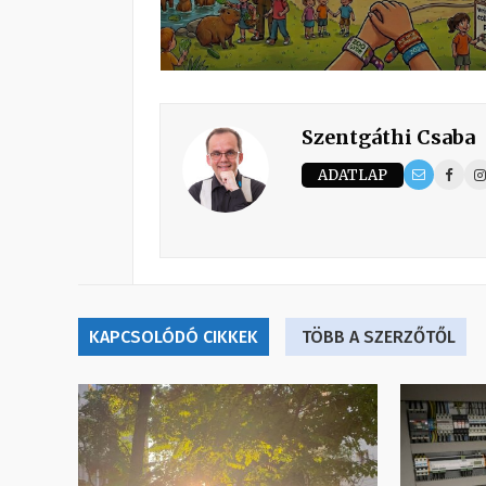
Szentgáthi Csaba
ADATLAP
KAPCSOLÓDÓ CIKKEK
TÖBB A SZERZŐTŐL