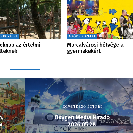
 - KÖZÉLET
GYŐR - KÖZÉLET
eknap az értelmi
Marcalvárosi hétvége a
lteknek
gyermekekért
KÖVETKEZŐ SZTORI
n,
Oxygen Media Híradó
m
2026.05.28.