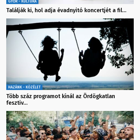
GYŐR - KULTÚRA
Találják ki, hol adja évadnyitó koncertjét a fil…
HAZÁNK - KÖZÉLET
Több száz programot kínál az Ördögkatlan
fesztiv…