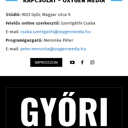
KAPCSOLAT - OXYGEN MEDIA
Stúdió:
9023 Győr, Magyar utca 9.
Felelős online szerkesztő:
Szentgáthi Csaba
E-mail:
csaba.szentgathi@oxygenmedia.hu
Programigazgató:
Meronka Péter
E-mail:
peter.meronka@oxygenmedia.hu
IMPRESSZUM