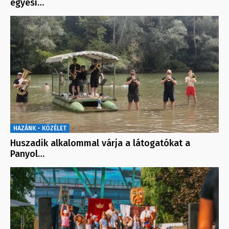
egyesí…
HAZÁNK - KÖZÉLET
Huszadik alkalommal várja a látogatókat a
Panyol…