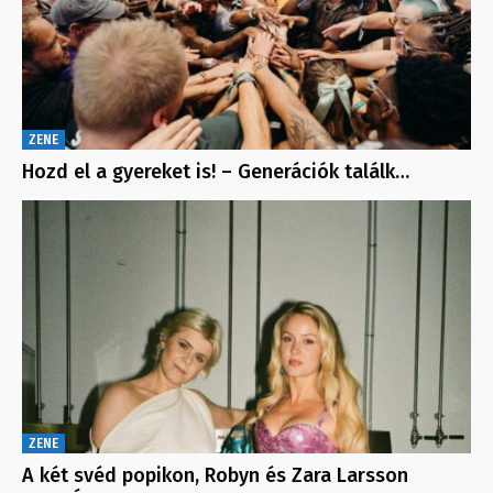
ZENE
Hozd el a gyereket is! – Generációk találk…
ZENE
A két svéd popikon, Robyn és Zara Larsson