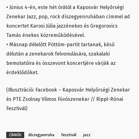
• Június 4-én, este hét órától a Kaposvár Helyőrségi
Zenekar Jazz, pop, rock díszegyenruhában címmel ad
koncertet Karosi Júlia jazzénekes és Gregorovics
Tamás énekes közreműködésével.
• Másnap délelőtt Pöttöm-partit tartanak, késő
délután a zenekarok felvonulására, szakalaki
bemutatóira és összevont koncertjére várják az
érdeklődőket.
(Illusztráció: Facebook – Kaposvár Helyőrségi Zenekar
és PTE Zsolnay Vilmos Fúvószenekar // Rippl-Rónai
Fesztivál)
CÍMKÉK
díszegyenruha
fesztivál
jazz