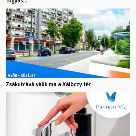
fogyas…
GYŐR - KÖZÉLET
Zsákutcává válik ma a Kálóczy tér