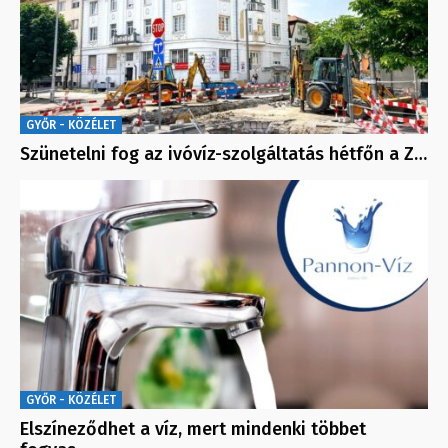
GYŐR - KÖZÉLET
Szünetelni fog az ivóvíz-szolgáltatás hétfőn a Z…
GYŐR - KÖZÉLET
Elszíneződhet a víz, mert mindenki többet