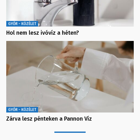
GYŐR - KÖZÉLET
Hol nem lesz ivóvíz a héten?
GYŐR - KÖZÉLET
Zárva lesz pénteken a Pannon Víz