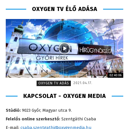
OXYGEN TV ÉLŐ ADÁSA
02:40:06
2021.04.17.
OXYGEN TV ADÁS
KAPCSOLAT - OXYGEN MEDIA
Stúdió:
9023 Győr, Magyar utca 9.
Felelős online szerkesztő:
Szentgáthi Csaba
E-mail:
csaba.szentgathi@oxygenmedia.hu