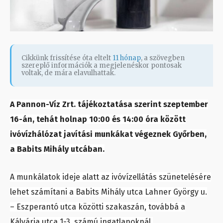
Cikkünk frissítése óta eltelt
11 hónap
, a szövegben
szereplő információk a megjelenéskor pontosak
voltak, de mára elavulhattak.
A Pannon-Víz Zrt. tájékoztatása szerint szeptember
16-án, tehát holnap 10:00 és 14:00 óra között
ivóvízhálózat javítási munkákat végeznek Győrben,
a Babits Mihály utcában.
A munkálatok ideje alatt az ivóvízellátás szünetelésére
lehet számítani a Babits Mihály utca Lahner György u.
– Eszperantó utca közötti szakaszán, továbbá a
Kálvária utca 1-3. számú ingatlanoknál.