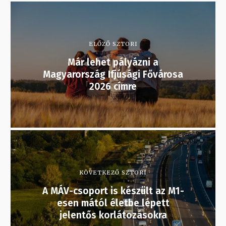
ELŐZŐ SZTORI
Már lehet pályázni a
Magyarország Ifjúsági Fővárosa
2026 címre
KÖVETKEZŐ SZTORI
A MÁV-csoport is készült az M1-
esen mától életbe lépett
jelentős korlátozásokra