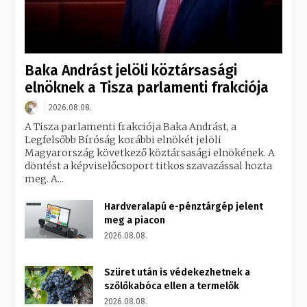
Baka Andrást jelöli köztársasági
elnöknek a Tisza parlamenti frakciója
2026.08.08.
A Tisza parlamenti frakciója Baka Andrást, a
Legfelsőbb Bíróság korábbi elnökét jelöli
Magyarország következő köztársasági elnökének. A
döntést a képviselőcsoport titkos szavazással hozta
meg. A...
Hardveralapú e-pénztárgép jelent
meg a piacon
2026.08.08.
Szüret után is védekezhetnek a
szőlőkabóca ellen a termelők
2026.08.08.