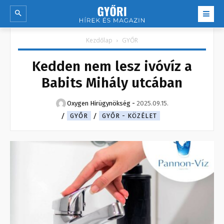
Kezdőlap
GYŐR
Kedden nem lesz ivóvíz a
Babits Mihály utcában
Oxygen Hirügynökség
-
2025.09.15.
GYŐR
GYŐR - KÖZÉLET