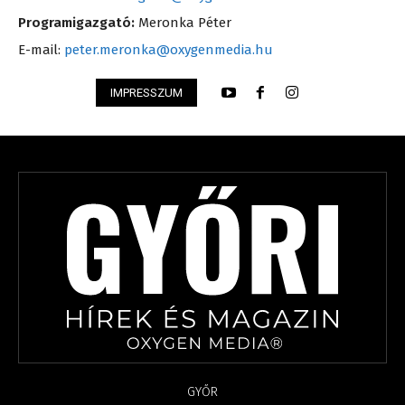
Programigazgató:
Meronka Péter
E-mail:
peter.meronka@oxygenmedia.hu
IMPRESSZUM
GYŐR