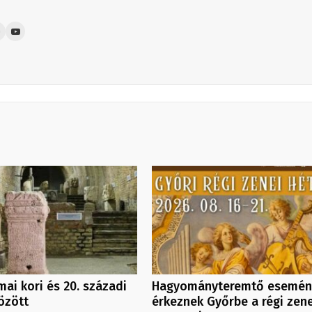
mai kori és 20. századi
Hagyományteremtő esemén
özött
érkeznek Győrbe a régi zen