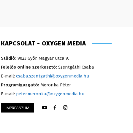
KAPCSOLAT - OXYGEN MEDIA
Stúdió:
9023 Győr, Magyar utca 9.
Felelős online szerkesztő:
Szentgáthi Csaba
E-mail:
csaba.szentgathi@oxygenmedia.hu
Programigazgató:
Meronka Péter
E-mail:
peter.meronka@oxygenmedia.hu
IMPRESSZUM
Attila – sales manager – 2015
Turi Szilvia- könyve