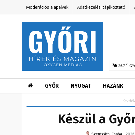
Moderációs alapelvek
Adatkezelési tájékoztató
C
26.7
GY
GYŐR
NYUGAT
HAZÁNK
Kezdől
Készül a Győr
Szentgáthi Csaba
-
2026.