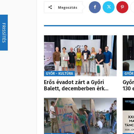
Megosztás
FRISSÍTÉS
GYŐR - KULTÚRA
GYŐR
Erős évadot zárt a Győri
Győr
Balett, decemberben érk…
130 