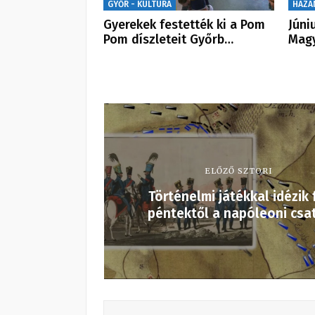
GYŐR - KULTÚRA
HAZÁ
Gyerekek festették ki a Pom
Júni
Pom díszleteit Győrb…
Magy
ELŐZŐ SZTORI
Történelmi játékkal idézik 
péntektől a napóleoni csa