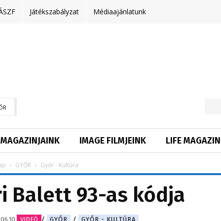
ÁSZF
Játékszabályzat
Médiaajánlatunk
ŐR
MAGAZINJAINK
IMAGE FILMJEINK
LIFE MAGAZIN
ap
GYŐR
Győr - Kultúra
i Balett 93-as kódja
06.10.
VIDEÓ
GYŐR
GYŐR - KULTÚRA