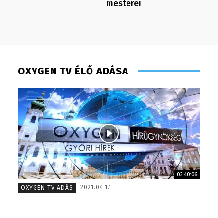
mesterei
OXYGEN TV ÉLŐ ADÁSA
02:40:06
Huszti Tamás – operatőr, vágó – 2017
Hudecz 
2021.04.17.
OXYGEN TV ADÁS