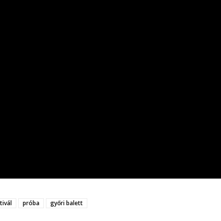
ivál
próba
győri balett