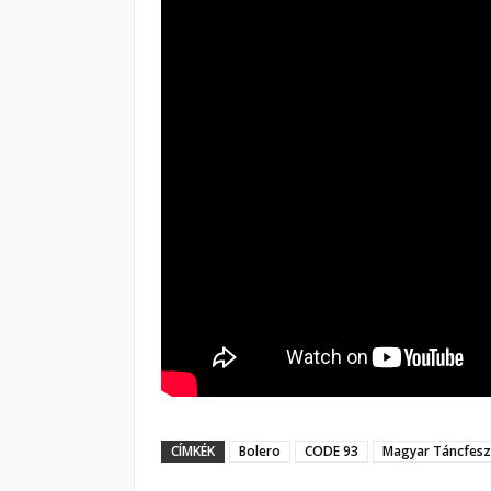
CÍMKÉK
Bolero
CODE 93
Magyar Táncfeszt