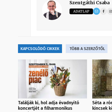
Szentgáthi Csaba
ADATLAP
KAPCSOLÓDÓ CIKKEK
TÖBB A SZERZŐTŐL
Találják ki, hol adja évadnyitó
Séta a ró
koncertjét a filharmonikus
kincsek k