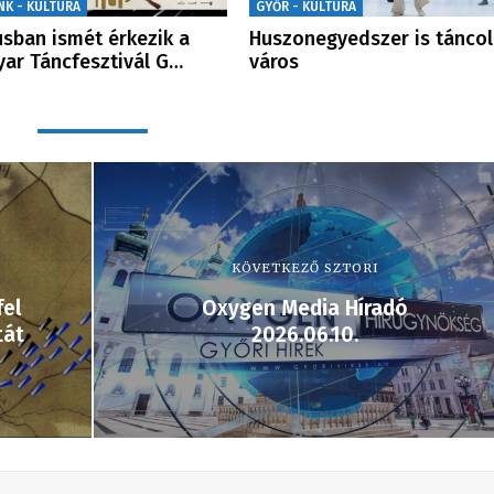
NK - KULTÚRA
GYŐR - KULTÚRA
usban ismét érkezik a
Huszonegyedszer is táncol
ar Táncfesztivál G…
város
KÖVETKEZŐ SZTORI
fel
Oxygen Media Híradó
tát
2026.06.10.