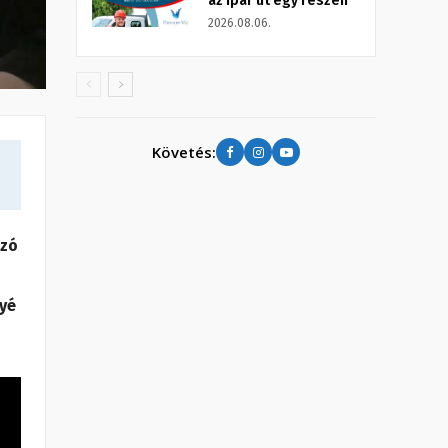
az Ipar út egy részén
2026.08.06.
Követés:
ozó
gyé