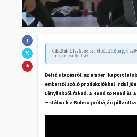
Cikkünk frissítése óta eltelt
2 hónap
, a sz
mára elavulhattak.
Belső utazásról, az emberi kapcsolato
emberről szóló produkciókkal indul jún
Lényünkből fakad, a Head to Head és a
– stábunk a Bolero próbáján pillantha