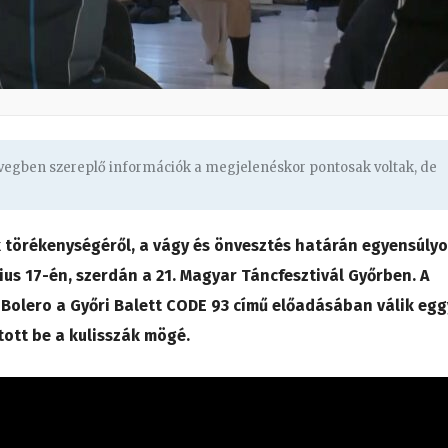
övegben szereplő információk a megjelenéskor pontosak voltak, de
k törékenységéről, a vágy és önvesztés határán egyensúly
ius 17-én, szerdán a 21. Magyar Táncfesztivál Győrben. A
 Bolero a Győri Balett CODE 93 című előadásában válik eg
tott be a kulisszák mögé.