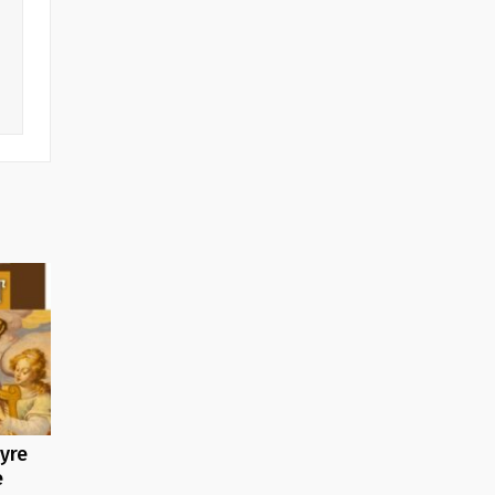
yre
e