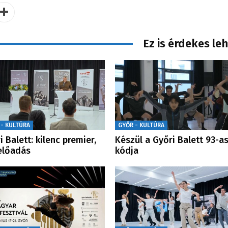
Ez is érdekes le
 - KULTÚRA
GYŐR - KULTÚRA
i Balett: kilenc premier,
Készül a Győri Balett 93-a
előadás
kódja