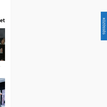
het
KÖZÖSSÉG
s