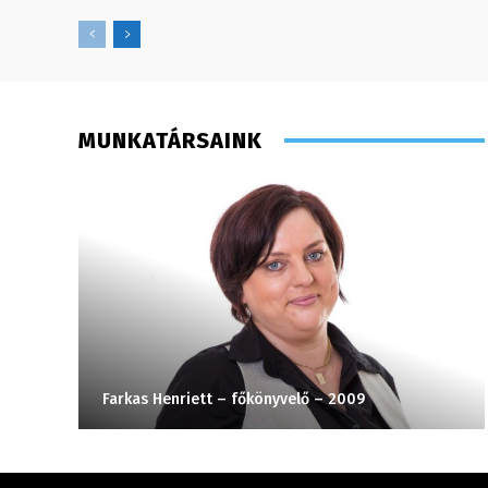
MUNKATÁRSAINK
Farkas Henriett – főkönyvelő – 2009