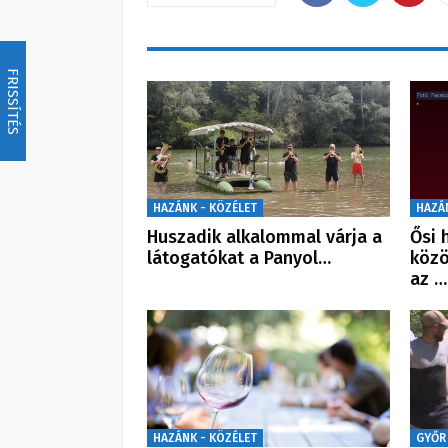
FRISSÍTÉS
HAZÁNK - KÖZÉLET
HAZÁ
Huszadik alkalommal várja a
Ősi 
látogatókat a Panyol…
közö
az …
HAZÁNK - KÖZÉLET
GYŐR