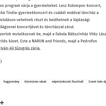
ámos program várja a gyermekeket. Lesz Kolompos-koncert,
ábbá Tindia-gyermekkoncert és családi moldvai táncház a
óstoláson vehetnek részt és beülhetnek a Vajdasági
lágzenei koncertjével és táncházzal zárul.
oportok mutatkoznak be, majd a Fabula Bábszínház Vitéz Lász
zítés követ. Este a NARUN and friends, majd a Pedrofon
 Iván-éji tűzugrás zárja.
m)
hagyomány
kézműves vásár
népművészeti fesztivál
Szent Iván-éj