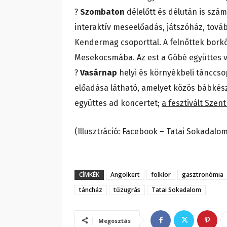
?
Szombaton
délelőtt és délután is sz
interaktív meseelőadás, játszóház, tov
Kendermag csoporttal. A felnőttek bork
Mesekocsmába. Az est a Góbé együttes vi
?
Vasárnap
helyi és környékbeli tánccs
előadása látható, amelyet közös bábkés
együttes ad koncertet;
a fesztivált Szent
(Illusztráció: Facebook – Tatai Sokadalo
CÍMKÉK
Angolkert
folklor
gasztronómia
táncház
tűzugrás
Tatai Sokadalom
Megosztás