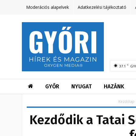
Moderációs alapelvek
Adatkezelési tájékoztató
C
37.1
GY
GYŐR
NYUGAT
HAZÁNK
Kezdőlap
Kezdődik a Tatai
f