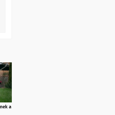
enek a