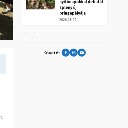
nyitónapokkal debütál
Eplény új
bringapályája
2026.08.06.
Követés:
t.