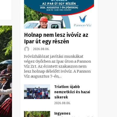
Holnap nem lesz ivóvíz az
Ipar út egy részén
2026.08.06.
Ivóvízhálózat javítási munkákat
végez Győrben az Ipar úton a Pannon
Víz Zrt. Az érintett szakaszon nem
lesz holnap délelőtt ivóvíz. A Pannon
Víz augusztus 7-én,...
Triatlon: újabb
nemzetközi és hazai
sikerek
2026.08.06.
Ingyenes