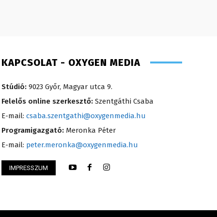
KAPCSOLAT - OXYGEN MEDIA
Stúdió:
9023 Győr, Magyar utca 9.
Felelős online szerkesztő:
Szentgáthi Csaba
E-mail:
csaba.szentgathi@oxygenmedia.hu
Programigazgató:
Meronka Péter
E-mail:
peter.meronka@oxygenmedia.hu
IMPRESSZUM
 Zsuzsa – műsorvezető, riporter – 2008
Kis Gábor – főműso