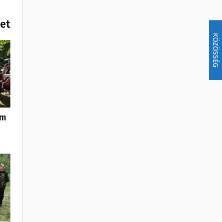
het
KÖZÖSSÉG
om