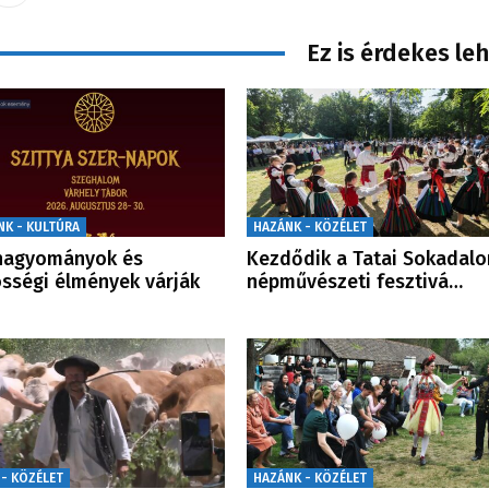
Ez is érdekes le
NK - KULTÚRA
HAZÁNK - KÖZÉLET
hagyományok és
Kezdődik a Tatai Sokadal
sségi élmények várják
népművészeti fesztivá…
 - KÖZÉLET
HAZÁNK - KÖZÉLET