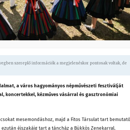
övegben szereplő információk a megjelenéskor pontosak voltak, de
dalmat, a város hagyományos népművészeti fesztiválját
l, koncertekkel, kézműves vásárral és gasztronómiai
csokat mesemondáshoz, majd a Fitos Társulat tart bemutató
 ezután éjszakáig tart a táncház a Bükkös Zenekarral.