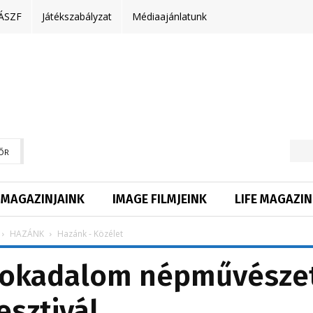
ÁSZF
Játékszabályzat
Médiaajánlatunk
ŐR
MAGAZINJAINK
IMAGE FILMJEINK
LIFE MAGAZIN
HAZÁNK
Hazánk - Közélet
 Sokadalom népművésze
esztivál