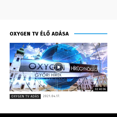
OXYGEN TV ÉLŐ ADÁSA
02:40:06
Szabó Döníz – sales manager – 2014
Scharek
2021.04.17.
OXYGEN TV ADÁS