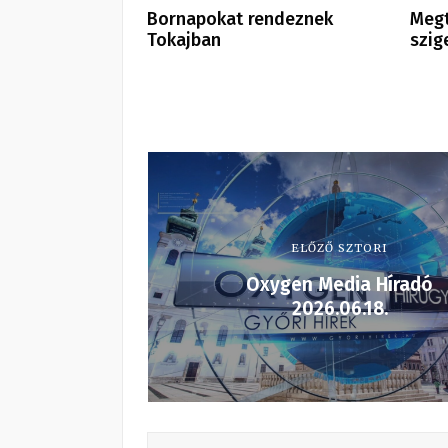
Bornapokat rendeznek
Megt
Tokajban
szig
ELŐZŐ SZTORI
Oxygen Media Híradó
2026.06.18.