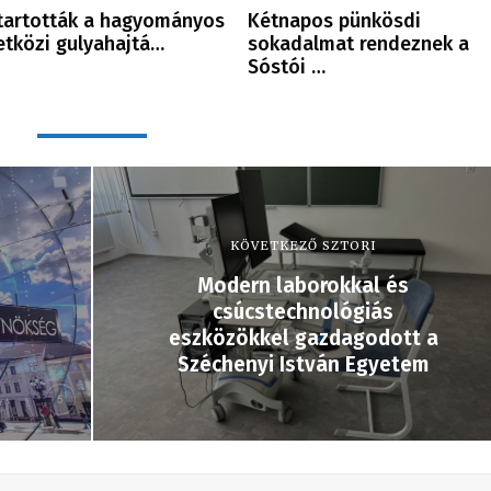
artották a hagyományos
Kétnapos pünkösdi
etközi gulyahajtá…
sokadalmat rendeznek a
Sóstói …
KÖVETKEZŐ SZTORI
Modern laborokkal és
csúcstechnológiás
eszközökkel gazdagodott a
Széchenyi István Egyetem