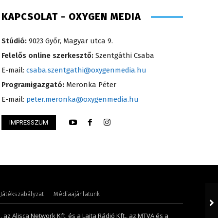
KAPCSOLAT - OXYGEN MEDIA
Stúdió:
9023 Győr, Magyar utca 9.
Felelős online szerkesztő:
Szentgáthi Csaba
E-mail:
csaba.szentgathi@oxygenmedia.hu
Programigazgató:
Meronka Péter
E-mail:
peter.meronka@oxygenmedia.hu
IMPRESSZUM
 Ferenc – operatőr-vágó – 2020
Turi Szilvia- könyve
Játékszabályzat
Médiaajánlatunk
 az Alisca Network Kft. és a Lajta Rádió Kft., az MTVA és a