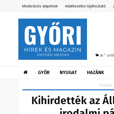
Moderációs alapelvek
Adatkezelési tájékoztató
C
28
GYŐ
GYŐR
NYUGAT
HAZÁNK
Kezdőlap
Kihirdették az Á
irodalmi p