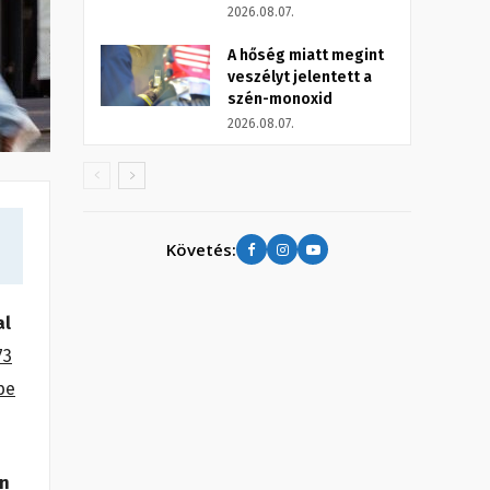
2026.08.07.
A hőség miatt megint
veszélyt jelentett a
szén-monoxid
2026.08.07.
Követés:
al
73
be
en