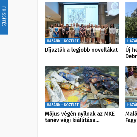
FRISSÍTÉS
HAZÁNK - KÖZÉLET
HAZÁ
Díjazták a legjobb novellákat
Új h
Debr
HAZÁNK - KÖZÉLET
HAZÁ
Május végén nyílnak az MKE
Malá
tanév végi kiállítása…
Fagy