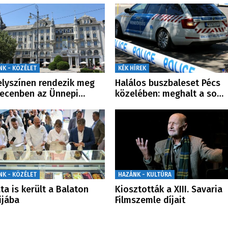
NK - KÖZÉLET
KÉK HÍREK
elyszínen rendezik meg
Halálos buszbaleset Pécs
ecenben az Ünnepi…
közelében: meghalt a so…
NK - KÖZÉLET
HAZÁNK - KULTÚRA
ta is került a Balaton
Kiosztották a XIII. Savaria
ijába
Filmszemle díjait