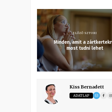
ELŐZŐ SZTORI
Minden, amit a zártkertekr
most tudni lehet
Kiss Bernadett
ADATLAP