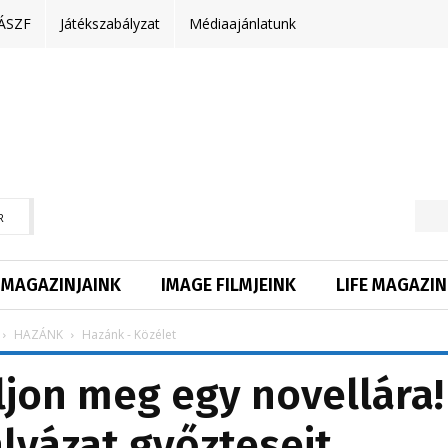
ÁSZF
Játékszabályzat
Médiaajánlatunk
R
MAGAZINJAINK
IMAGE FILMJEINK
LIFE MAGAZIN
HAZÁNK
Hazánk - Közélet
lljon meg egy novellára!
ályázat győzteseit