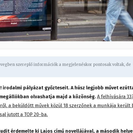
zövegben szereplő információk a megjelenéskor pontosak voltak, de
! irodalmi pályázat győzteseit. A húsz legjobb művet ezútt
osmegállókban olvashatja majd a közönség.
A felhívására 33
ről, a beküldött művek közül 18 szerzőnek a munkája került 
sal jutott a TOP 20-ba.
Judit érdemelte ki Lajos című novellájával, a második hely