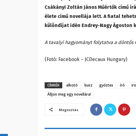
Csákányi Zoltán János Műértők című ír
élete című novellája lett.
A fiatal tehet
különdíjat idén Endrey-Nagy Ágoston k
A tavalyi hagyományt folytatva a döntős 
(Fotó: Facebook – JCDecaux Hungary)
CÍMKÉK
alkotó
busz
győztes
író
ir
Álljon meg egy novellára!
Megosztás