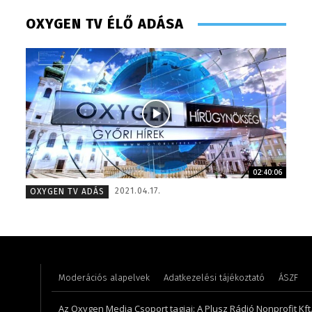
OXYGEN TV ÉLŐ ADÁSA
02:40:06
Szél Móni – szerkesztő-riporter – 2017
Horváth
2021.04.17.
OXYGEN TV ADÁS
Moderációs alapelvek
Adatkezelési tájékoztató
ÁSZF
Az Oxygen Media Csoport tagjai: A Plusz Rádió Nonprofit Kft.,