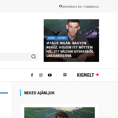
Jelentkezz be / Csatlakozz
GYŐR - SPORT
VITÁLIS MILÁN: NAGYON
NEHÉZ, HISZEN ITT NŐTTEM
FEL, ITT VÁLTAM GYEREKBŐL
LABDARÚGÓVÁ
KIEMELT
NEKED AJÁNLJUK