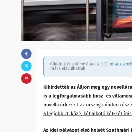
Cikkünk frissítése óta eltelt
11 hónap
, a s
mára elavulhattak.
Kihirdették az Álljon meg egy novellára
is a legforgalmasabb busz- és villam
novella érkezett az ország minden részé
a legjobb 20 közé, két alkotó két-két írás
Az idei pályázat első helyét Szathmári 