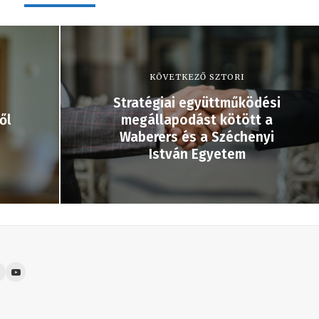
KÖVETKEZŐ SZTORI
Stratégiai együttműködési
ől
megállapodást kötött a
Waberers és a Széchenyi
István Egyetem