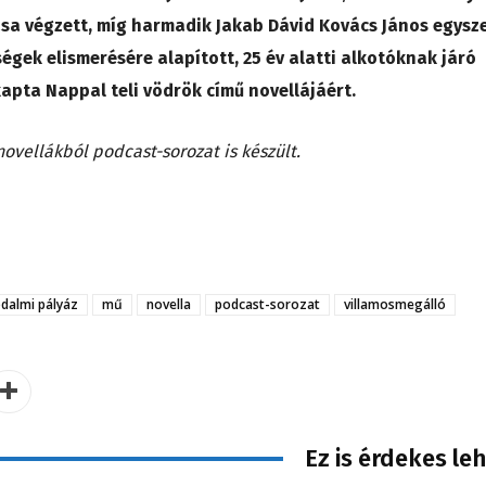
ása végzett, míg harmadik Jakab Dávid Kovács János egysz
ségek elismerésére alapított, 25 év alatti alkotóknak járó
apta Nappal teli vödrök című novellájáért.
novellákból podcast-sorozat is készült.
odalmi pályáz
mű
novella
podcast-sorozat
villamosmegálló
Ez is érdekes le