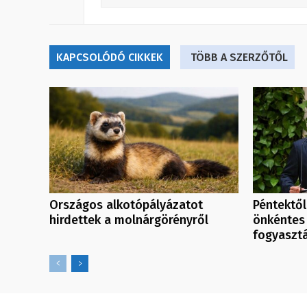
KAPCSOLÓDÓ CIKKEK
TÖBB A SZERZŐTŐL
Országos alkotópályázatot
Péntektől
hirdettek a molnárgörényről
önkéntes
fogyaszt