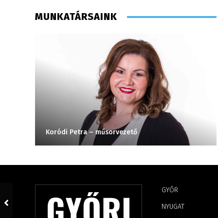
MUNKATÁRSAINK
Koródi Petra – műsorvezető
GYŐR
NYUGAT