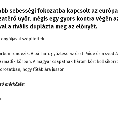
bb sebességi fokozatba kapcsolt az európa
zatérő Győr, mégis egy gyors kontra végén a
val a rivális duplázta meg az előnyét.
öngóljával szépítettek.
őrben rendezik. A párharc győztese az észt Paide és a svéd A
harmadik körben. A magyar csapatnak három kört kell sikerre
rozatban, hogy főtáblára jusson.
lső mérkőzés:
)