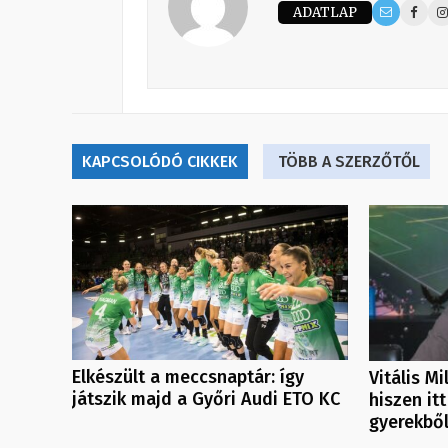
ADATLAP
KAPCSOLÓDÓ CIKKEK
TÖBB A SZERZŐTŐL
Elkészült a meccsnaptár: így
Vitális M
játszik majd a Győri Audi ETO KC
hiszen itt
gyerekbő