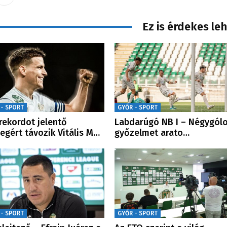
Ez is érdekes le
 - SPORT
GYŐR - SPORT
rekordot jelentő
Labdarúgó NB I – Négygól
egért távozik Vitális M…
győzelmet arato…
 - SPORT
GYŐR - SPORT