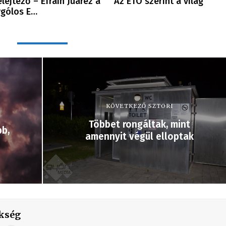
elejtező – Efrain Juárez a
Az ETO szerint a világ
gólos E…
KÖVETKEZŐ SZTORI
Többet rongáltak, mint
b,
amennyit végül elloptak
kség