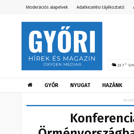
Moderációs alapelvek
Adatkezelési tájékoztató
C
23.7
GY
GYŐR
NYUGAT
HAZÁNK
Kezdő
Konferenci
Örményországban