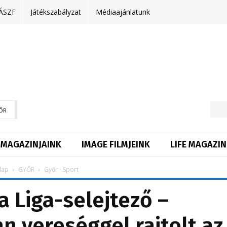
ÁSZF
Játékszabályzat
Médiaajánlatunk
ŐR
MAGAZINJAINK
IMAGE FILMJEINK
LIFE MAGAZIN
lap
GYŐR
Győr - Sport
a Liga-selejtező –
 vereséggel rajtolt az