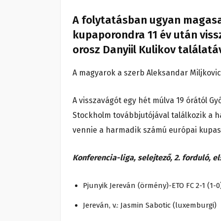
A folytatásban ugyan magasa
kupaporondra 11 év után viss
orosz Danyiil Kulikov találatá
A magyarok a szerb Aleksandar Miljkovic 
A visszavágót egy hét múlva 19 órától Gy
Stockholm továbbjutójával találkozik a 
vennie a harmadik számú európai kupaso
Konferencia-liga, selejtező, 2. forduló, e
Pjunyik Jereván (örmény)-ETO FC 2-1 (1-0
Jereván, v.: Jasmin Sabotic (luxemburgi)