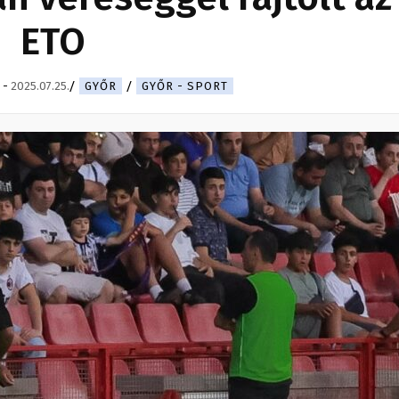
ETO
-
2025.07.25.
GYŐR
GYŐR - SPORT