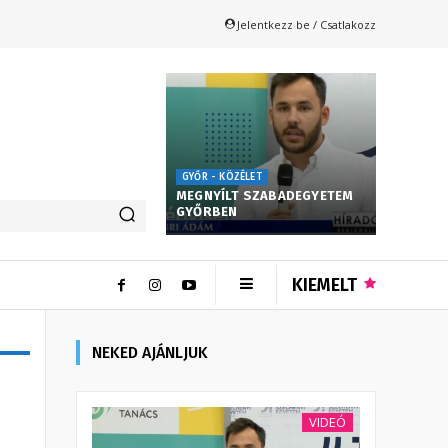
Jelentkezz be / Csatlakozz
GYŐR - KÖZÉLET
MEGNYÍLT SZABADEGYETEM
GYŐRBEN
KIEMELT
NEKED AJÁNLJUK
VIDEÓ