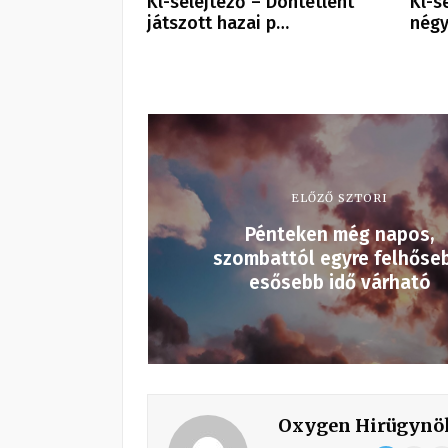
Kl-selejtező – Döntetlent
Kl-s
játszott hazai p…
négy
ELŐZŐ SZTORI
Pénteken még napos,
szombattól egyre felhőseb
esősebb idő várható
Oxygen Hirügynö