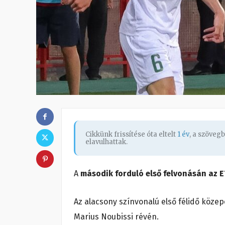
Cikkünk frissítése óta eltelt
1 év
, a szöveg
elavulhattak.
A
második forduló első felvonásán az E
Az alacsony színvonalú első félidő köze
Marius Noubissi révén.