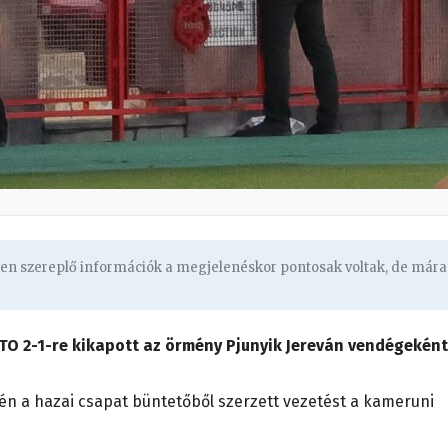
ben szereplő információk a megjelenéskor pontosak voltak, de mára
TO 2-1-re kikapott az örmény Pjunyik Jereván vendégeként
pén a hazai csapat büntetőből szerzett vezetést a kameruni