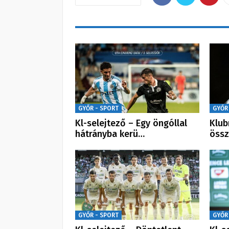
GYŐR - SPORT
GYŐR
Kl-selejtező – Egy öngóllal
Klub
hátrányba kerü…
össz
GYŐR - SPORT
GYŐR