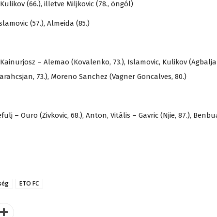
ulikov (66.), illetve Miljkovic (78., öngól)
slamovic (57.), Almeida (85.)
 Kainurjosz – Alemao (Kovalenko, 73.), Islamovic, Kulikov (Agbalja
(Tarahcsjan, 73.), Moreno Sanchez (Vagner Goncalves, 80.)
lj – Ouro (Zivkovic, 68.), Anton, Vitális – Gavric (Njie, 87.), Benbu
ség
ETO FC