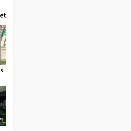
het
os