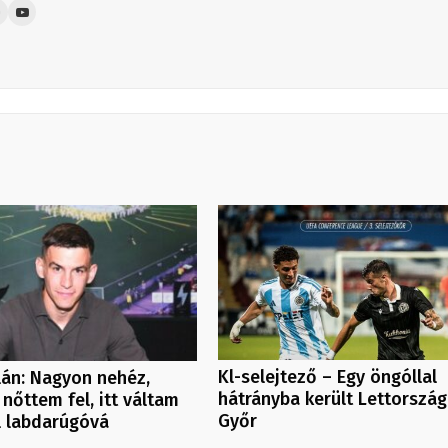
Kl-selejtező – Egy öngóllal
ilán: Nagyon nehéz,
hátrányba került Lettorszá
 nőttem fel, itt váltam
Győr
l labdarúgóvá