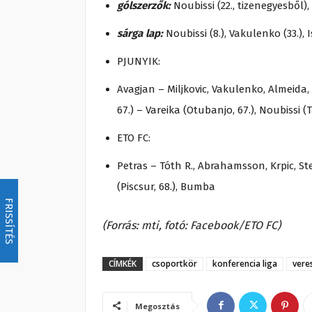
gólszerzők:
Noubissi (22., tizenegyesből), K
sárga lap:
Noubissi (8.), Vakulenko (33.), I
PJUNYIK:
Avagjan – Miljkovic, Vakulenko, Almeida,
67.) – Vareika (Otubanjo, 67.), Noubissi 
ETO FC:
Petras – Tóth R., Abrahamsson, Krpic, Stefu
(Piscsur, 68.), Bumba
FRISSÍTÉS
(Forrás: mti, fotó: Facebook/ETO FC)
CÍMKÉK
csoportkör
konferencia liga
vere
Megosztás